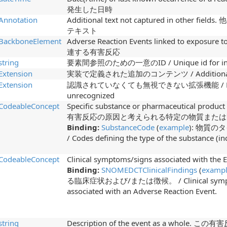
発生した日時
Annotation
Additional text not captured in oth
テキスト
BackboneElement
Adverse Reaction Events linked to exp
連する有害反応
string
要素間参照のための一意のID / Unique id for inter
Extension
実装で定義された追加のコンテンツ / Additional cont
Extension
認識されていなくても無視できない拡張機能 / Extensions
unrecognized
CodeableConcept
Specific substance or pharmaceutical product 
有害反応の原因と考えられる特定の物質または
Binding:
SubstanceCode
(
example
): 物質
/ Codes defining the type of the substance (i
CodeableConcept
Clinical symptoms/signs associated 
Binding:
SNOMEDCTClinicalFindings
(
examp
る臨床症状および/または徴候。 / Clinical symptoms 
associated with an Adverse Reaction Event.
string
Description of the event as a whol