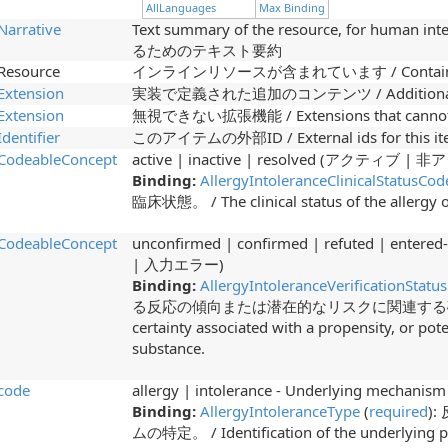
AllLanguages
Max Binding
Narrative
Text summary of the resource, for hu
るためのテキスト要約
Resource
インラインリソースが含まれています / Contained, i
Extension
実装で定義された追加のコンテンツ / Additional cont
Extension
無視できない拡張機能 / Extensions that cannot 
Identifier
このアイテムの外部ID / External ids for this i
CodeableConcept
active | inactive | resolved (アクティブ 
Binding:
AllergyIntoleranceClinicalStatusCod
臨床状態。 / The clinical status of the allergy o
CodeableConcept
unconfirmed | confirmed | refuted | en
| 入力エラー)
Binding:
AllergyIntoleranceVerificationStatu
る反応の傾向または潜在的なリスクに関連する確実性に関
certainty associated with a propensity, or poten
substance.
code
allergy | intolerance - Underlying mech
Binding:
AllergyIntoleranceType
(
required
)
ムの特定。 / Identification of the underlying p