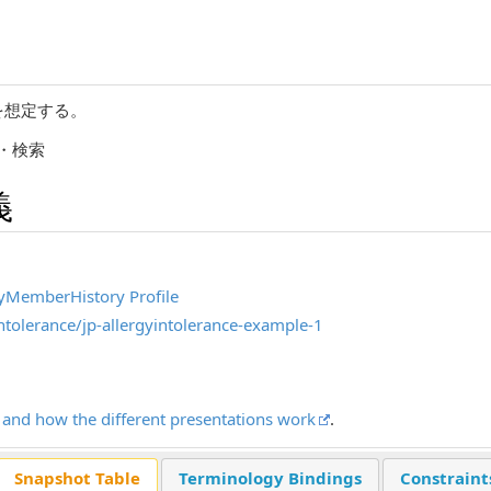
を想定する。
更新・検索
義
lyMemberHistory Profile
ntolerance/jp-allergyintolerance-example-1
ts and how the different presentations work
.
Snapshot Table
Terminology Bindings
Constraint