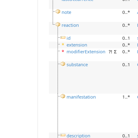
note
0..*
reaction
0..*
id
0..1
extension
0..*
modifierExtension
?!
Σ
0..*
substance
0..1
manifestation
1..*
description
0..1