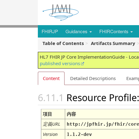
FHIRJP
Guidances
FHIRContents
Table of Contents
Artifacts Summary
HL7 FHIR JP Core ImplementationGuide - Local
published versions
Content
Detailed Descriptions
Exam
Resource Profile:
項目
内容
定義URL
http://jpfhir.jp/fhir/cor
Version
1.1.2-dev