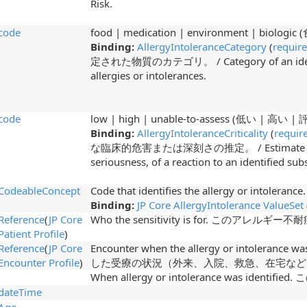
Risk.
code
food | medication | environment | biolog
Binding:
AllergyIntoleranceCategory
(
requir
定された物質のカテゴリ。 / Category of an identifi
allergies or intolerances.
code
low | high | unable-to-assess (低い | 高
Binding:
AllergyIntoleranceCriticality
(
requir
な臨床的危害または深刻さの推定。 / Estimate of the p
seriousness, of a reaction to an identified sub
CodeableConcept
Code that identifies the allergy or 
Binding:
JP Core AllergyIntolerance ValueSet
Reference
(
JP Core
Who the sensitivity is for. このアレル
Patient Profile
)
Reference
(
JP Core
Encounter when the allergy or intoler
Encounter Profile
)
した受療の状況（外来、入院、救急、在宅など
When allergy or intolerance was ide
dateTime