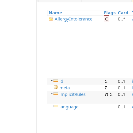
Name
Flags
Card.
AllergyIntolerance
C
0..*
id
Σ
0..1
meta
Σ
0..1
implicitRules
?!
Σ
0..1
language
0..1