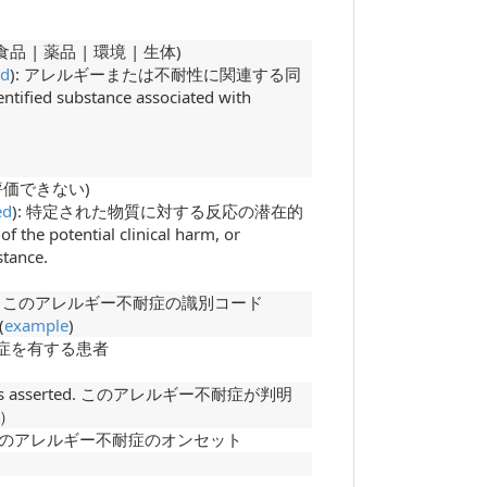
ic (食品 | 薬品 | 環境 | 生体)
ed
): アレルギーまたは不耐性に関連する同
ed substance associated with
い | 評価できない)
ed
): 特定された物質に対する反応の潜在的
otential clinical harm, or
stance.
intolerance. このアレルギー不耐症の識別コード
(
example
)
ギー不耐症を有する患者
ance was asserted. このアレルギー不耐症が判明
）
ntified. このアレルギー不耐症のオンセット