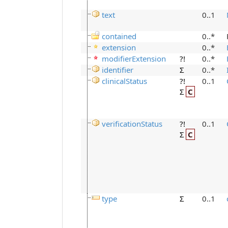
text
0..1
contained
0..*
extension
0..*
modifierExtension
?!
0..*
identifier
Σ
0..*
clinicalStatus
?!
0..1
Σ
C
verificationStatus
?!
0..1
Σ
C
type
Σ
0..1