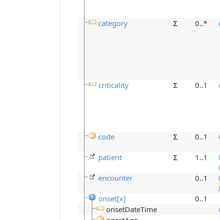
category
Σ
0..*
criticality
Σ
0..1
code
Σ
0..1
patient
Σ
1..1
encounter
0..1
onset[x]
0..1
onsetDateTime