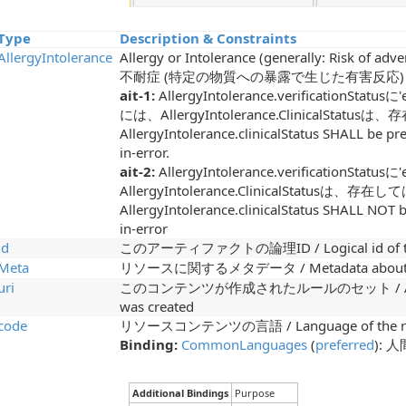
Type
Description & Constraints
AllergyIntolerance
Allergy or Intolerance (generally: Risk of a
不耐症 (特定の物質への暴露で生じた有害反応)
ait-1:
AllergyIntolerance.verificationSt
には、AllergyIntolerance.ClinicalSta
AllergyIntolerance.clinicalStatus SHALL be pres
in-error.
ait-2:
AllergyIntolerance.verificationSt
AllergyIntolerance.ClinicalStatusは、存
AllergyIntolerance.clinicalStatus SHALL NOT be
in-error
id
このアーティファクトの論理ID / Logical id of this
Meta
リソースに関するメタデータ / Metadata about th
uri
このコンテンツが作成されたルールのセット / A set of r
was created
code
リソースコンテンツの言語 / Language of the res
Binding:
CommonLanguages
(
preferred
): 
Additional Bindings
Purpose