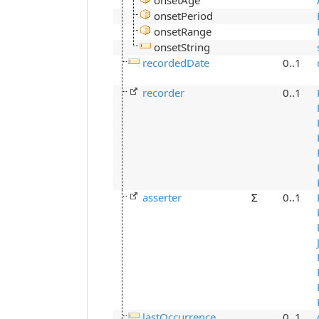
onsetAge
onsetPeriod
onsetRange
onsetString
recordedDate
0..1
recorder
0..1
asserter
Σ
0..1
lastOccurrence
0..1