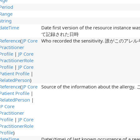
Age
Period
Range
string
dateTime
Date first version of the resource ins
て記録された日時
Reference
(
JP Core
Who recorded the sensitivity. 誰
Practitioner
Profile
|
JP Core
PractitionerRole
Profile
|
JP Core
Patient Profile
|
RelatedPerson
)
Reference
(
JP Core
Source of the information about the 
Patient Profile
|
RelatedPerson
|
JP Core
Practitioner
Profile
|
JP Core
PractitionerRole
Profile
)
dateTime
Date(/time) of last known occurrence