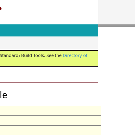
e
tandard) Build Tools. See the
Directory of
ile