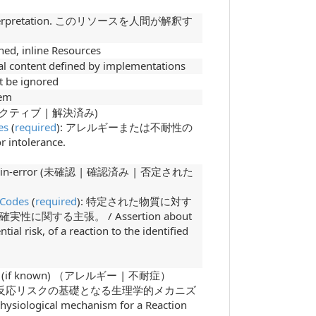
man interpretation. このリソースを人間が解釈す
nline Resources
ent defined by implementations
be ignored
tem
| 非アクティブ | 解決済み)
es
(
required
): アレルギーまたは不耐性の
r intolerance.
tered-in-error (未確認 | 確認済み | 否定された
sCodes
(
required
): 特定された物質に対す
する主張。 / Assertion about
tial risk, of a reaction to the identified
anism (if known) （アレルギー | 不耐症）
: 反応リスクの基礎となる生理学的メカニズ
hysiological mechanism for a Reaction