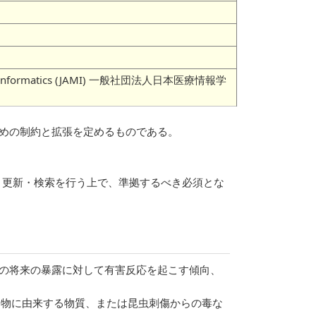
 Medical Informatics (JAMI) 一般社団法人日本医療情報学
するための制約と拡張を定めるものである。
の記録・更新・検索を行う上で、準拠するべき必須とな
物質群への将来の暴露に対して有害反応を起こす傾向、
動物に由来する物質、または昆虫刺傷からの毒な