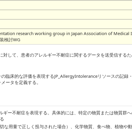
mentation research working group in Japan Association of
実装検討WG
nceリソースに対して、患者のアレルギー不耐症に関するデータを送受信
的な評価を表現するJP_AllergyIntoleranceリソース
ラメータを定義する。
ースは患者のアレルギー不耐症を表現する。具体的には、特定の物質または
る
切な用量で正しく投与された場合）、化学物質、食べ物、植物や