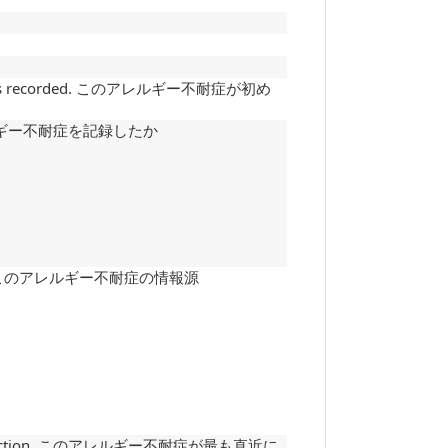
tance was recorded. このアレルギー不耐症が初め
がこのアレルギー不耐症を記録したか
allergy. このアレルギー不耐症の情報源
 of a reaction. このアレルギー不耐症が最も直近に