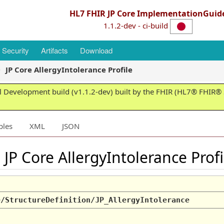
HL7 FHIR JP Core ImplementationGuid
1.1.2-dev - ci-build
Security
Artifacts
Download
JP Core AllergyIntolerance Profile
 Development build (v1.1.2-dev) built by the FHIR (HL7® FHIR® S
ples
XML
JSON
 JP Core AllergyIntolerance Prof
e/StructureDefinition/JP_AllergyIntolerance