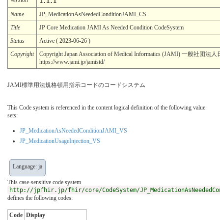
1.1.1
Name
JP_MedicationAsNeededConditionJAMI_CS
Title
JP Core Medication JAMI As Needed Condition CodeSystem
Status
Active ( 2023-06-26 )
Copyright
Copyright Japan Association of Medical Informatics (JAMI)
https://www.jami.jp/jamistd/
JAMI標準用法規格頓用指示コードのコードシステム
This Code system is referenced in the content logical definition of the following value
sets:
JP_MedicationAsNeededConditionJAMI_VS
JP_MedicationUsageInjection_VS
Language: ja
This case-sensitive code system
http://jpfhir.jp/fhir/core/CodeSystem/JP_MedicationAsNeededCo
defines the following codes:
Code
Display