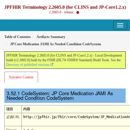
JPFHIR Terminology 2.2605.0 (for CLINS and JP-Core1.2.x)
2.2605.0 - release
Table of Contents
Artifacts Summary
JP Core Medication JAMI As Needed Condition CodeSystem
JPFHIR Terminology 2.2605.0 (for CLINS and JP-Core1.2.x) - Local Development
build (v2.2605.0) built by the FHIR (HL7® FHIR® Standard) Build Tools. See the
Directory of published versions
Narrative Content
CodeSystem: JP Core Medication JAMI As
Needed Condition CodeSystem
項目
内容
定義URL
http://jpfhir.jp/fhir/core/CodeSystem/JP_MedicationA
Version