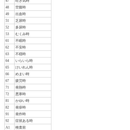
47
吐き気時
48
空腹時
49
出血時
51
乏尿時
52
多尿時
53
むくみ時
61
不眠時
62
不安時
63
不穏時
64
いらいら時
65
けいれん時
66
めまい時
67
疲労時
71
発熱時
72
悪寒時
81
かゆい時
82
発疹時
91
発作時
92
症状ある時
A1
検査前