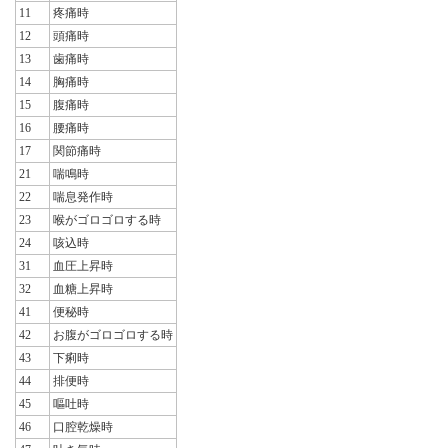
11
疼痛時
12
頭痛時
13
歯痛時
14
胸痛時
15
腹痛時
16
腰痛時
17
関節痛時
21
喘鳴時
22
喘息発作時
23
喉がゴロゴロする時
24
咳込時
31
血圧上昇時
32
血糖上昇時
41
便秘時
42
お腹がゴロゴロする時
43
下痢時
44
排便時
45
嘔吐時
46
口腔乾燥時