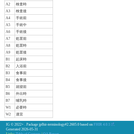
A2
検査時
A3
検査後
A4
手術前
A5
手術中
A6
手術後
A7
処置前
A8
処置時
A9
処置後
B1
起床時
B2
入浴前
B3
食事前
B4
食事後
B5
就寝前
B6
外出時
B7
哺乳時
W1
必要時
W2
適宜
IG © 2022+
. Package jpfhir-terminology#2.2605.0 based on
FHIR 4.0.1
.
Generated
2026-05-31
Links:
Table of Contents
|
QA Report