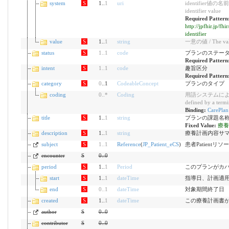
system
S
1..
1
uri
identifier値の名前空
identifier value
Required Pattern
http://jpfhir.jp/fh
identifier
value
S
1..
1
string
一意の値 / The value
status
S
1
..
1
code
プランのステー
Required Pattern
intent
S
1
..
1
code
趣旨区分
Required Pattern
category
S
0
..1
CodeableConcept
プランのタイプ
coding
0
..
*
Coding
用語システムによっ
defined by a term
Binding:
CareP
title
S
1..
1
string
プランの課題名
Fixed Value:
療養
description
S
1..
1
string
療養計画内容サ
subject
S
1
..
1
Reference
(
JP_Patient_eCS
)
患者Patientリ
encounter
S
0
..
0
period
S
1..
1
Period
このプランがカ
start
S
1..
1
dateTime
指導日、計画適
end
S
0
..
1
dateTime
対象期間終了日
created
S
1..
1
dateTime
この療養計画書
author
S
0
..
0
contributor
S
0
..
0