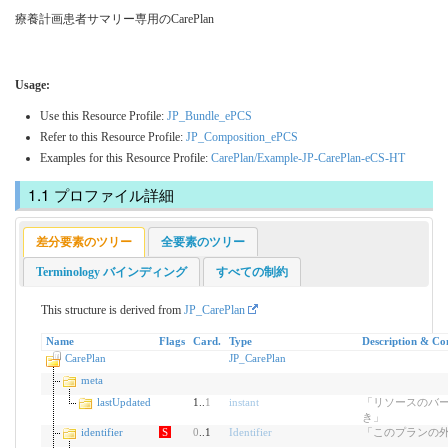
療養計画患者サマリー専用のCarePlan
Usage:
Use this Resource Profile:
JP_Bundle_ePCS
Refer to this Resource Profile:
JP_Composition_ePCS
Examples for this Resource Profile:
CarePlan/Example-JP-CarePlan-eCS-HT
プロファイル詳細
差分要素のツリー
全要素のツリー
Terminology バインディング
すべての制約
This structure is derived from
JP_CarePlan
Name
Flags
Card.
Type
Description & Con
CarePlan
JP_CarePlan
meta
lastUpdated
1..
1
instant
「リソースのバ
き」
identifier
S
0
..1
Identifier
「このプランの外