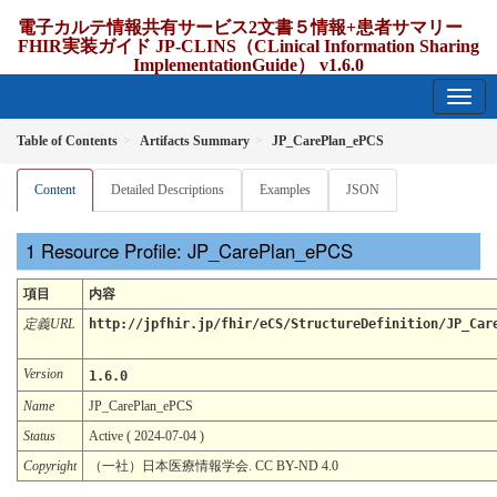
電子カルテ情報共有サービス2文書５情報+患者サマリー
FHIR実装ガイド JP-CLINS（CLinical Information Sharing
ImplementationGuide） v1.6.0
1.6.0 - release Japan
Table of Contents
Artifacts Summary
JP_CarePlan_ePCS
Content
Detailed Descriptions
Examples
JSON
Resource Profile: JP_CarePlan_ePCS
項目
内容
定義URL
http://jpfhir.jp/fhir/eCS/StructureDefinition/JP_Car
Version
1.6.0
Name
JP_CarePlan_ePCS
Status
Active ( 2024-07-04 )
Copyright
（一社）日本医療情報学会. CC BY-ND 4.0