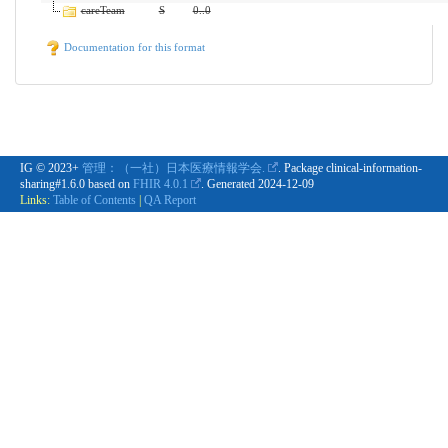
careTeam
S
0
..
0
Documentation for this format
IG © 2023+
管理：（一社）日本医療情報学会.
. Package clinical-information-
sharing#1.6.0 based on
FHIR 4.0.1
. Generated
2024-12-09
Links:
Table of Contents
|
QA Report