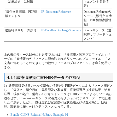
「治療経過」に対応）
キュメント参照情
報）
“添付文書情報、PDF情
JP_DocumentReference
DocumentReferenceリ
報エントリ
ソース（添付文書情
報・PDF情報参照情
報）
退院時サマリーの添付
JP-Bundle-eDischargeSummary
Bundleリソース（退
院時サマリードキュ
メント）
上の表のリソース以外にも必要であれば、「５情報と関連プロファイル」ペ
ージの「５情報の各リソースに埋め込まれるリソースのプロファイル」「２
文書に含めることのできるその他のリソースのプロファイル」は適宜使用で
きる。
診療情報提供書FHIRデータの作成例
1）診療情報提供書のヘッダ部分の情報だけFHIRデータによるリソース記述と
し、「傷病名、紹介目的、既往歴及び家族歴、症状経過及び検査結果、治療
経過、現在の処方、備考」のテキストデータはFHIRデータによるリソース記
述をせず、Compositionリソースの各対応セクションにテキストデータで記述
した作成例。ただし、既往歴及び家族歴や症状経過及び検査結果は、既往
歴、現病歴に振り分けたテキストとなっている。
Bundle-CLINS-Referral-NoEntry-Example-01