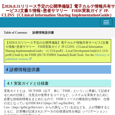
【2026.8.31リリース予定の公開準備版】電子カルテ情報共有サ
ービス2文書５情報+患者サマリー FHIR実装ガイド JP-
CLINS（CLinical Information Sharing ImplementationGuide）
v1.13.0-preR1
1.13.0-preR1 - update Japan
Table of Contents
診療情報提供書
【2026.8.31リリース予定の公開準備版】電子カルテ情報共有サービス2文書
５情報+患者サマリー FHIR実装ガイド JP-CLINS（CLinical Information
Sharing ImplementationGuide） v1.13.0-preR1 - Local Development build (v1.13.0-
preR1) built by the FHIR (HL7® FHIR® Standard) Build Tools. See the
Directory of
published versions
診療情報提供書
実装ガイドと仕様書
実装ガイドとは、HL7FHIR（以下、単に「FHIR」という）に準拠して記述す
るための仕様と、注意点や使用するコードなど、システムを実装するために
必要な技術的情報をまとめたもので、FHIRリソースの構造的な情報や、仕様
の元となっているFHIR R4.0.1(https://hl7.org/fhir/R4/)、JP-
Core（https://jpfhir.jp/fhir/core/）からの異なっている点などを、人が理解すると
ともに、計算機が記述されたデータの仕様適合性を検証（バリデーション）