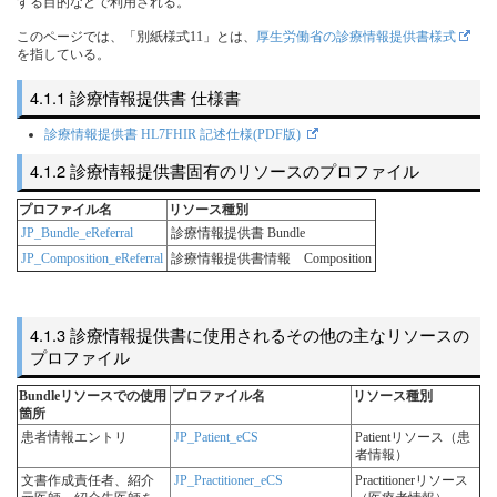
する目的などで利用される。
このページでは、「別紙様式11」とは、
厚生労働省の診療情報提供書様式
を指している。
診療情報提供書 仕様書
診療情報提供書 HL7FHIR 記述仕様(PDF版)
診療情報提供書固有のリソースのプロファイル
プロファイル名
リソース種別
JP_Bundle_eReferral
診療情報提供書 Bundle
JP_Composition_eReferral
診療情報提供書情報 Composition
診療情報提供書に使用されるその他の主なリソースの
プロファイル
Bundleリソースでの使用
プロファイル名
リソース種別
箇所
患者情報エントリ
JP_Patient_eCS
Patientリソース（患
者情報）
文書作成責任者、紹介
JP_Practitioner_eCS
Practitionerリソース