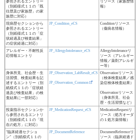
参照されるエントリー
リソース（家族歴情
（別紙様式１１の「既
報）
往歴及び家族歴」の家
族歴に対応）
現病歴セクションから
JP_Condition_eCS
Conditionリソース
参照されるエントリー
（傷病名情報）
（別紙様式１１の「症
状経過及び検査結果」
の症状経過に対応）
アレルギー・不耐性反
JP_AllergyIntolerance_eCS
AllergyIntoleranceリ
応情報エントリ
ソース（アレルギー
情報／薬剤アレルギ
ー等）
身体所見、社会歴・生
JP_Observation_LabResult_eCS
Observationリソース
活習慣、検査結果を記
（検体検査結果／感
JP_Observation_Common
述するエントリー（別
染症検体検査結果）
紙様式１１の「症状経
Observationリソース
過及び検査結果」の検
（身体所見、社会
査結果に一部対応）
歴・生活習慣など）
投薬指示セクションか
JP_MedicationRequest_eCS
MedicationRequestリ
ら参照されるエントリ
ソース（処方オーダ
（別紙様式１１の「現
の１処方薬情報）
在の処方」に対応）
“臨床経過セクショ
JP_DocumentReference
DocumentReferenceリ
ン"（別紙様式１１の
ソース（臨床経過ド