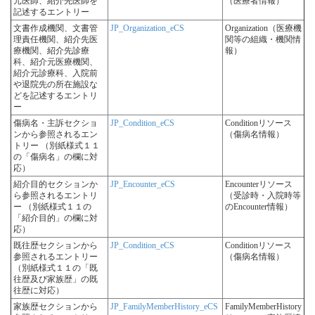
元医師、紹介先医師を
（医療者情報）
記述するエントリー
文書作成機関、文書管
JP_Organization_eCS
Organization（医療機
理責任機関、紹介先医
関等の組織・機関情
療機関、紹介先診療
報）
科、紹介元医療機関、
紹介元診療科、入院前
や退院先の所在施設な
どを記述するエントリ
ー
傷病名・主訴セクショ
JP_Condition_eCS
Conditionリソース
ンから参照されるエン
（傷病名情報）
トリー （別紙様式１１
の「傷病名」の欄に対
応）
紹介目的セクションか
JP_Encounter_eCS
Encounterリソース
ら参照されるエントリ
（受診時・入院時等
ー （別紙様式１１の
のEncounter情報）
「紹介目的」の欄に対
応）
既往歴セクションから
JP_Condition_eCS
Conditionリソース
参照されるエントリー
（傷病名情報）
（別紙様式１１の「既
往歴及び家族歴」の既
往歴に対応）
家族歴セクションから
JP_FamilyMemberHistory_eCS
FamilyMemberHistory