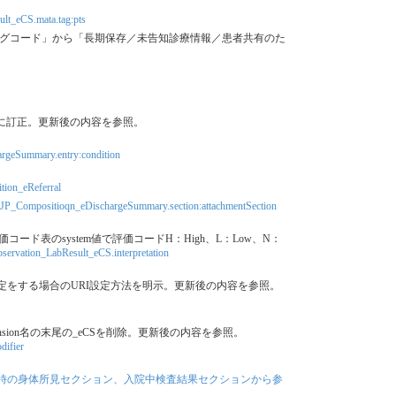
lt_eCS.mata.tag:pts
ラグコード」から「長期保存／未告知診療情報／患者共有のた
に訂正。更新後の内容を参照。
rgeSummary.entry:condition
ion_eReferral
JP_Compositioqn_eDischargeSummary.section:attachmentSection
結果値の評価コード表のsystem値で評価コードH：High、L：Low、N：
servation_LabResult_eCS.interpretation
ファイルバージョン指定をする場合のURI設定方法を明示。更新後の内容を参照。
tension名の末尾の_eCSを削除。更新後の内容を参照。
difier
時の身体所見セクション、入院中検査結果セクションから参