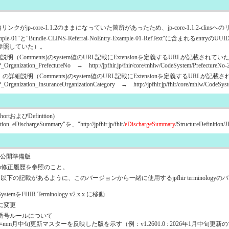
ジ内リンクがjp-core-1.1.2のままになっていた箇所があったため、jp-core-1.1.2-clin
Example-01"と"Bundle-CLINS-Referral-NoEntry-Example-01-RefText"に
ースを参照していた）。
ctureNo の詳細説明（Comments)のsystem値のURL記載にExtensionを定義するURLが記載さ
on/JP_Organization_PrefectureNo → http://jpfhir.jp/fhir/core/mhlw/CodeSystem/PrefectureNo
zationCategory の詳細説明（Comments)のsystem値のURL記載にExtensionを定義するU
ion/JP_Organization_InsuranceOrganizationCategory → http://jpfhir.jp/fhir/core/mhlw/Code
hortおよびDefinition)
tion_eDischargeSummary"を、"http://jpfhir.jp/fhir/
eDischargeSummary
/StructureDefiniti
）の公開準備版
非公開版の修正履歴を参照のこと。
最初の2件に以下の記載があるように、このバージョンから一緒に使用するjpfhir terminol
mをFHIR Terminology v2.x.x に移動
.xに変更
ジョン番号ルールについて
20yy年mm月中旬更新マスターを反映した版を示す（例：v1.2601.0 : 2026年1月