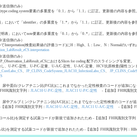
ータ送信側のみ）
maryのtype.coding.system要素の多重度を「0..1」から「1..1」に訂正。更新後の内容を参照
説明表」において「identifier」の多重度を「1..*」から「1..1」に訂正。更新後の内容を
Sの「詳細説明表」においてnote要素の多重度を「0..1」から「0..*」に訂正。更新後の内容を
ータ送信側のみ）
t_eCSにおいてInterpretation(検査結果値の評価コード)にH：High、L：Low、N：
ion_LabResult_eCS.interpretation
ータ送信側のみ）
vation_LabResult_eCSにおけるSlices for coding 配下のスライシングを変更。
を削除し、U-P/C-定性、U-P/C-定量、U-A/C-定性、U-A/C-定量、HCV抗原検査
_CoreLabo_CS
、
JP_CLINS_CodeSystem_JLAC10_InfectionLabo_CS
、
JP_CLINS_CodeS
CS
り、尿中蛋白/クレアチニン比(P/C比)にこれまでなかった定性検査のコードが追加
】FHIR識別文字列：
JLAC10 U-P/C-定性
、
JLAC11 U-P/C-定性
-【追加】FHIR識別
り、尿中アルブミン/クレアチニン比(A/C比)にこれまでなかった定性検査のコード
-【追加】FHIR識別文字列：
JLAC10 U-A/C-定性
、
JLAC11 U-A/C-定性
-【追加】F
ロール比)を測定する試薬コードが新規で追加されたため -【追加】FHIR識別文字列
ル比)を測定する試薬コードが新規で追加されたため -【追加】FHIR識別文字列：HB