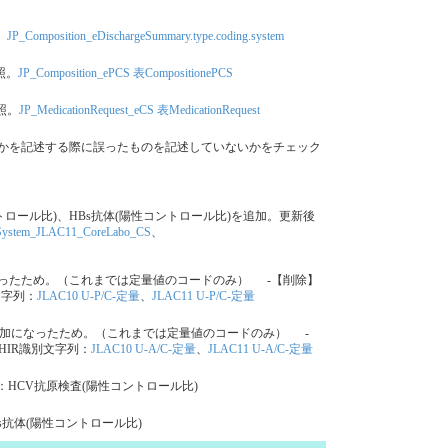
。
JP_Composition_eDischargeSummary.type.coding.system
参照。
JP_Composition_ePCS 表CompositionePCS
参照。
JP_MedicationRequest_eCS 表MedicationRequest
Normalのいずれかを記述する際に誤ったものを記述していないかをチェック
(陽性コントロール比)、HBs抗体(陽性コントロール比)を追加。更新後
ystem_JLAC11_CoreLabo_CS
、
になったため。（これまでは定量値のコードのみ） -【削除】
文字列：
JLAC10 U-P/C-定量
、
JLAC11 U-P/C-定量
が追加になったため。（これまでは定量値のコードのみ） -
HIR識別文字列：
JLAC10 U-A/C-定量
、
JLAC11 U-A/C-定量
：HCV抗原検査(陽性コントロール比)
s抗体(陽性コントロール比)