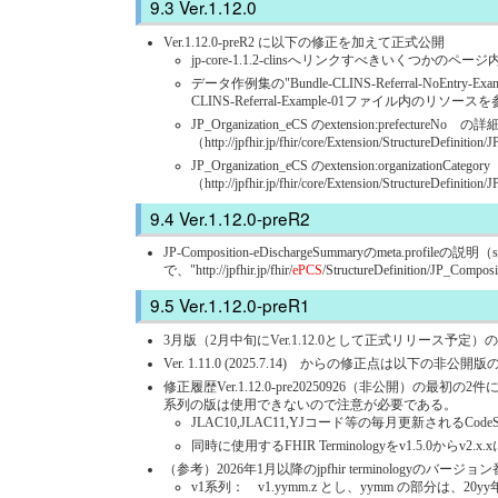
Ver.1.12.0
Ver.1.12.0-preR2 に以下の修正を加えて正式公開
jp-core-1.1.2-clinsへリンクすべきいくつかのペー
データ作例集の"Bundle-CLINS-Referral-NoEntry-
CLINS-Referral-Example-01ファイル内のリソ
JP_Organization_eCS のextension:prefe
（http://jpfhir.jp/fhir/core/Extension/StructureDefiniti
JP_Organization_eCS のextension:organi
（http://jpfhir.jp/fhir/core/Extension/StructureDefinit
Ver.1.12.0-preR2
JP-Composition-eDischargeSummaryのmeta.profileの説明（s
で、"http://jpfhir.jp/fhir/
ePCS
/StructureDefinition/JP_Composi
Ver.1.12.0-preR1
3月版（2月中旬にVer.1.12.0として正式リリース予定
Ver. 1.11.0 (2025.7.14) からの修正点は以下の
修正履歴Ver.1.12.0-pre20250926（非公開）の
系列の版は使用できないので注意が必要である。
JLAC10,JLAC11,YJコード等の毎月更新されるCodeSyste
同時に使用するFHIR Terminologyをv1.5.0からv2.x
（参考）2026年1月以降のjpfhir terminologyのバー
v1系列： v1.yymm.z とし、yymm の部分は、