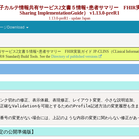
カルテ情報共有サービス2文書５情報+患者サマリー FHIR実装ガイド JP-
Sharing ImplementationGuide） v1.13.0-preR1
1.13.0-preR1 - update Japan
ジDownload
+患者サマリー FHIR実装ガイド JP-CLINS（CLinical Information Sharing Impl
® Standard) Build Tools. See the
Directory of published versions
ンク切れの修正、表示体裁、表現修正、レイアウト変更、小さな説明追加、

なValidationを可能とするためのProfile記述方法の変更履歴も含ま
リース予定の公開準備版】