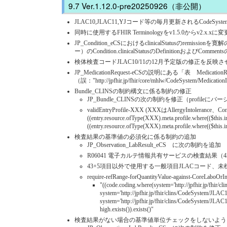
Ver.1.12.0-pre20250926（非公開）
JLAC10,JLAC11,YJコード等の毎月更新されるCodeSystemをFH
同時に使用するFHIR Terminologyをv1.5.0からv2.x.xに変
JP_Condition_eCSにおけるclinicalStatusのremi
ー）のCondition.clinicalStatusのDefinitionおよびC
検体検査コードJLAC10/11の12月予定版の修正を反映
JP_MedicationRequest-eCSの説明にある「表 MedicationR
（誤："http://jpfhir.jp/fhir/core/mhlw/CodeSystem/Medication
Bundle_CLINSの制約構文に係る制約の修正
JP_Bundle_CLINSの次の制約を修正（pro
validEntryProfile-XXX (XXXはAllergyIntolerance、Condit
((entry.resource.ofType(XXX).meta.profile.where(($this.ind
((entry.resource.ofType(XXX).meta.profile.where(($this.ind
検査結果の基準値の必須化に係る制約の追加
JP_Observation_LabResult_eCS に次の制約を追加
R06041 電子カルテ情報共有サービスの検査結果
43+5項目以外で使用する一般項目JLACコード、未
require-refRange-forQuantityValue-against-CoreLaboOrIn
"((code.coding.where(system='http://jpfhir.jp/fh
system='http://jpfhir.jp/fhir/clins/CodeSystem/J
system='http://jpfhir.jp/fhir/clins/CodeSystem/JLA
high.exists()).exists()"
検査結果がない場合の基準値単位チェックをしないよう