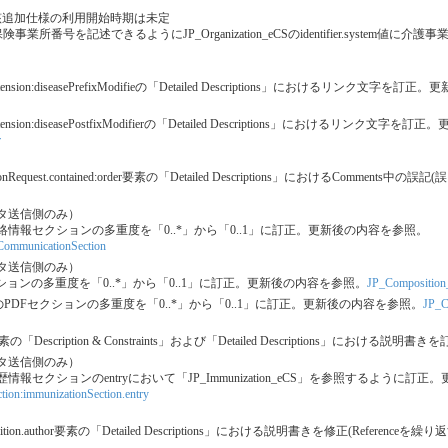
当該追加仕様の利用開始時期は未定
号を記述できるようにJP_Organization_eCSのidentifier.system
.extension:diseasePrefixModifieの「Detailed Descriptions」におけるリンク文
extension:diseasePostfixModifierの「Detailed Descriptions」におけるリンク
r
tionRequest.contained:order要素の「Detailed Descriptions」におけるCommen
ータ送信側のみ）
lの備考・連絡情報セクションの多重度を「0..*」から「0..1」に訂正。更新後の内容を参照。
CommunicationSection
ータ送信側のみ）
のPDFセクションの多重度を「0..*」から「0..1」に訂正。更新後の内容を参照。
JP_Composition_
eSummaryのPDFセクションの多重度を「0..*」から「0..1」に訂正。更新後の内容を参照。
JP_C
lem要素の「Description & Constraints」および「Detailed Descriptions」に
ータ送信側のみ）
の予防接種歴情報セクションのentryにおいて「JP_Immunization_eCS」を参照するように
tion:immunizationSection.entry
omposition.author要素の「Detailed Descriptions」における説明書きを修正(R