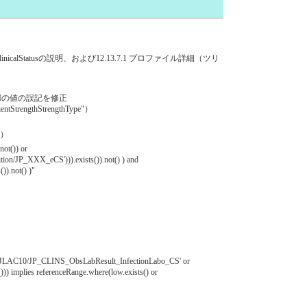
clinicalStatusの説明、および12.13.7.1 プロファイル詳細（ツリ
る固定値URIの値の誤記を修正
redientStrengthStrengthType"）
う）
ot()) or
nition/JP_XXX_eCS'))).exists()).not() ) and
)).not() )"
stem/JLAC10/JP_CLINS_ObsLabResult_InfectionLabo_CS' or
)) implies referenceRange.where(low.exists() or