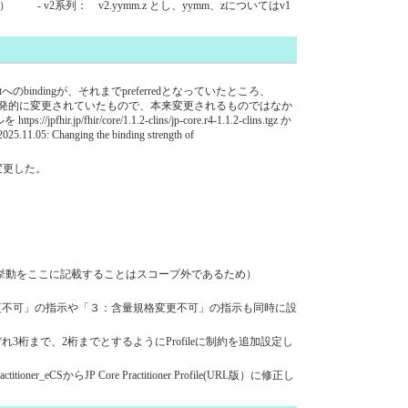
 v2系列： v2.yymm.z とし、yymm、zについてはv1
eSetへのbindingが、それまでpreferredとなっていたところ、
とに伴い偶発的に変更されていたもので、本来変更されるものではなか
re/1.1.2-clins/jp-core.r4-1.1.2-clins.tgz か
.05: Changing the binding strength of
ージに変更した。
ステムの挙動をここに記載することはスコープ外であるため）
の他に「２：剤形変更不可」の指示や「３：含量規格変更不可」の指示も同時に設
でそれぞれ3桁まで、2桁までとするようにProfileに制約を追加設定し
らJP Core Practitioner Profile(URL版）に修正し