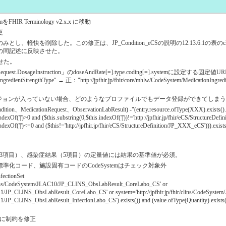
IR Terminology v2.x.x に移動
更
ssionを寛解のみとし、軽快を削除した。この修正は、JP_Condition_eCSの説明の12.13.6.1の表の
ommentsの同記述に反映させた。
させた。
equest.DosageInstruction」のdoseAndRate[=].type.coding[=].systemに設定す
IngredientStrengthType" → 正："http://jpfhir.jp/fhir/core/mhlw/CodeSystem/MedicationIng
fileにバージョンが入っていない場合、どのようなプロファイルでもデータ登録ができてしま
ion、MedicationRequest、ObservationLabResult) -"(entry.resource.ofType(XXX).exists().n
exOf('|')>0 and ($this.substring(0,$this.indexOf('|'))!='http://jpfhir.jp/fhir/eCS/StructureDefi
exOf('|')<=0 and ($this!='http://jpfhir.jp/fhir/eCS/StructureDefinition/JP_XXX_eCS'))).exists(
（43項目）、感染症結果（5項目）の定量値には結果の基準値が必須。
標準化コード、施設固有コードのCodeSystemはチェック対象外
fectionSet
ir/clins/CodeSystem/JLAC10/JP_CLINS_ObsLabResult_CoreLabo_CS' or
LAC11/JP_CLINS_ObsLabResult_CoreLabo_CS' or system='http://jpfhir.jp/fhir/clins/CodeSy
C11/JP_CLINS_ObsLabResult_InfectionLabo_CS').exists()) and (value.ofType(Quantity).exists()
に制約を修正