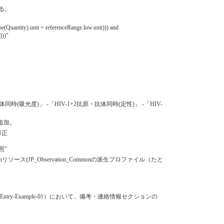
る。
ype(Quantity).unit = referenceRange.low.unit))) and
)))"
体同時(吸光度)」 -「HIV-1+2抗原・抗体同時(定性)」 -「HIV-
tを追加。
修正
照"
リソース(JP_Observation_Commonの派生プロファイル（たと
。
erral-NoEntry-Example-01）において、備考・連絡情報セクションの