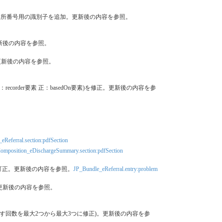
値に介護事業所番号用の識別子を追加。更新後の内容を参照。
字を訂正。更新後の内容を参照。
文字を訂正。更新後の内容を参照。
ts中の誤記(誤：recorder要素 正：basedOn要素)を修正。更新後の内容を参
eReferral.section:pdfSection
omposition_eDischargeSummary.section:pdfSection
おける説明書きを訂正。更新後の内容を参照。
JP_Bundle_eReferral.entry:problem
訂正。更新後の内容を参照。
eferenceを繰り返す回数を最大2つから最大3つに修正)。更新後の内容を参