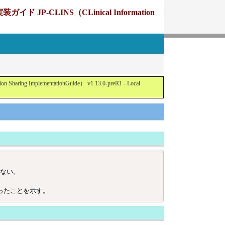
CLINS（CLinical Information
ementationGuide） v1.13.0-preR1 - Local
ない。
