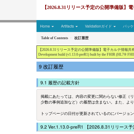
【2026.8.31リリース予定の公開準備版】電子
Home
Artifacts
Validationガイド
パッケー
Table of Contents
改訂履歴
【2026.8.31リリース予定の公開準備版】電子カルテ情報共有サービス2文書５情報
Development build (v1.13.0-preR1) built by the FHIR (HL7® FHIR
改訂履歴
履歴の記載方針
掲載にあたっては、内容の変更に関わらない修正（リ
少数の事例追加など）の履歴は含まない。また、より正確
Ver.1.13.0-preR1 【2026.8.31リ