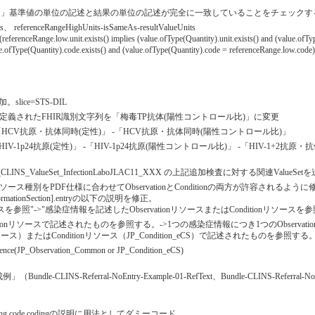
、」基準値の単位の記述と結果の単位の記述が完全に一致していることをチェックす
ts、 referenceRangeHighUnits-isSameAs-resultValueUnits
((referenceRange.low.unit.exists() implies (value.ofType(Quantity).unit.exists() and (value.ofT
ue.ofType(Quantity).code.exists() and (value.ofType(Quantity).code = referenceRange.low.code)
ice=STS-DIL
定義されたFHIR識別文字列を「梅毒TP抗体(陽性コントロール比)」に変更
「HCV抗原・抗体同時(定性)」 -「HCV抗原・抗体同時(陽性コントロール比)」
-1p24抗原(定性)」 -「HIV-1p24抗原(陽性コントロール比)」 -「HIV-1+2抗原・抗
XX、JP_CLINS_ValueSet_InfectionLaboJLAC11_XXX の上記追加検査に対する関連ValueSe
別をPDF仕様に合わせてObservationとConditionの両方が許容されるように
seaseInformationSection].entryの以下の説明を修正。
ソースを参照"->"感染症情報を記述したObservationリソースまたはConditionリソースを参
rvationリソースで記述されたものを参照する。->1つの感染症情報につき1つのObservation
に従うリソース）またはConditionリソース（JP_Condition_eCS）で記述されたものを参照する
ence(JP_Observation_Common or JP_Condition_eCS)
le-CLINS-Referral-NoEntry-Example-01-RefText、Bundle-CLINS-Ref
on」のtiming.code.codingの説明に用法としてダミーコード