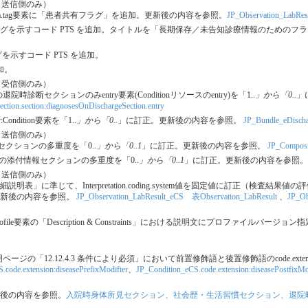
タ送信側のみ）
_eCSのmeta.tag要素に「患者共有フラグ」を追加。更新後の内容を参照。
JP_Observation_LabResu
グを示すコード PTS を追加。タイトルを「長期保存／未告知診療情報のためのフ
者共有フラグを示すコード PTS を追加。
追加。
タ受信側のみ）
aryの退院時診断セクションのみentry要素(Conditionリソースのentry)を「1..
」から「0..
」
ction.section:diagnosesOnDischargeSection.entry
:Condition要素を「1..
」から「0..
」に訂正。更新後の内容を参照。
JP_Bundle_eDischa
タ送信側のみ）
付情報セクションの多重度を「0..
」から「0..1
」に訂正。更新後の内容を参照。
JP_Composit
ummaryの添付情報セクションの多重度を「0..
」から「0..1
」に訂正。更新後の内容を参照。
タ送信側のみ）
CSの「詳細説明表」に準じて、Interpretation.coding.system値を固定値に訂正（検査
。更新後の内容を参照。
JP_Observation_LabResult_eCS 表Observation_LabResult
、
JP_Ob
Sのmeta.profile要素の「Description & Constraints」における説明文にプロ
説明ページの「12.12.4.3 条件により必須」において前置修飾語と後置修飾語のcode.ex
.code.extension:diseasePrefixModifier
、
JP_Condition_eCS.code.extension:diseasePostfixMo
新後の内容を参照。
入院時身体所見セクション、社会歴・生活習慣セクション、退院