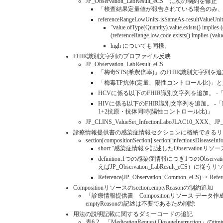
JP_Observation_LabResult_eCS に次の制約を修正
「検査結果定量値が報告されている場合のみ
referenceRangeLowUnits-isSameAs-resultValueUni
"value.ofType(Quantity).value.exists() implies 
(referenceRange.low.code.exists() implies (val
high についても同様。
FHIR識別文字列のプロファイル反映
JP_Observation_LabResult_eCS
「梅毒STS(希釈倍率)」のFHIR識別文字列を追加。sl
「梅毒TP抗体(定量、陽性コントロール比)」と
HCVに係る以下のFHIR識別文字列を追加。 -
HIVに係る以下のFHIR識別文字列を追加。 -「HIV
1+2抗原・抗体同時(陽性コントロール比)」
JP_CLINS_ValueSet_InfectionLaboJLAC10_X
診療情報提供書の感染症情報セクションに格納できるリソース種
section[compositionSection].section[infectiousDi
short:"感染症情報を記述したObservationリ
definition:1つの感染症情報につき1つのObse
えばJP_Observation_LabResult_eCS）
Reference(JP_Observation_Common_eCS) -> Refer
Compositionリソースのsection.emptyReasonの制約追加
「診療情報提供書 Compositionリソース データ作成例」（Bund
emptyReasonの記述は不要であるため削除
用法の説明記載に関するダミーコードの追記
表6.2 「MedicationRequest.DosageInstructi