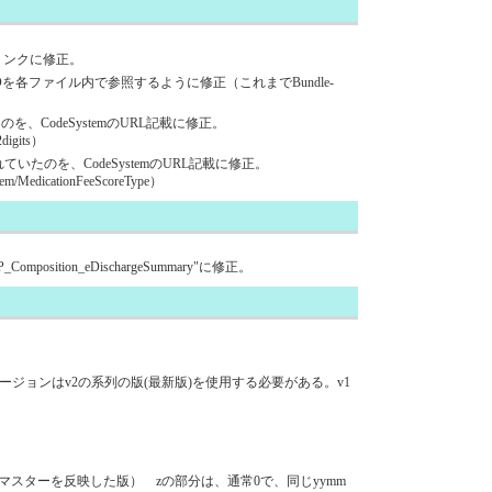
sへのリンクに修正。
含まれるentryのUUIDを各ファイル内で参照するように修正（これまでBundle-
れていたのを、CodeSystemのURL記載に修正。
-2digits）
RLが記載されていたのを、CodeSystemのURL記載に修正。
System/MedicationFeeScoreType）
on/JP_Composition_eDischargeSummary"に修正。
ogyのバージョンはv2の系列の版(最新版)を使用する必要がある。v1
中旬更新のマスターを反映した版） zの部分は、通常0で、同じyymm