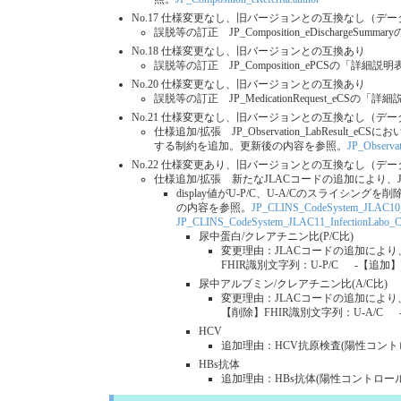
No.17 仕様変更なし、旧バージョンとの互換なし（デ
誤脱等の訂正 JP_Composition_eDischargeSum
No.18 仕様変更なし、旧バージョンとの互換あり
誤脱等の訂正 JP_Composition_ePCSの「詳細
No.20 仕様変更なし、旧バージョンとの互換あり
誤脱等の訂正 JP_MedicationRequest_eC
No.21 仕様変更なし、旧バージョンとの互換なし（デ
仕様追加/拡張 JP_Observation_LabResul
する制約を追加。更新後の内容を参照。
JP_Observat
No.22 仕様変更あり、旧バージョンとの互換なし（デ
仕様追加/拡張 新たなJLACコードの追加により、JP_Obser
display値がU-P/C、U-A/Cのスライシング
の内容を参照。
JP_CLINS_CodeSystem_JLAC10
JP_CLINS_CodeSystem_JLAC11_InfectionLabo_
尿中蛋白/クレアチニン比(P/C比)
変更理由：JLACコードの追加によ
FHIR識別文字列：U-P/C -【追加
尿中アルブミン/クレアチニン比(A/C比)
変更理由：JLACコードの追加によ
【削除】FHIR識別文字列：U-A/C 
HCV
追加理由：HCV抗原検査(陽性コント
HBs抗体
追加理由：HBs抗体(陽性コントロー