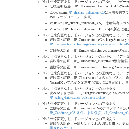
No.1 仕様変更あり、旧バージョンとの互換なし（デー
仕様追加/拡張 JP_Observation_LabResult
CodeSystem:
JP_ehrshrs_indication_CS
に患者共有フラ
めのフラグコード」に変更。
ValueSet: [JP_ehrshrs_indication_VS]に患
ValueSet: [JP_ehrshrs_indication_PTS_VS]を新たに
No.2 仕様変更なし、旧バージョンとの互換なし（デー
誤脱等の訂正 JP_Composition_eDischargeSumm
JP_Composition_eDischargeSummary.section:structuredSe
誤脱等の訂正 JP_Bundle_eDischargeSummaryのentry
No.3 仕様変更なし、旧バージョンとの互換なし（デー
誤脱等の訂正 JP_Composition_eReferralの添
誤脱等の訂正 JP_Compositioqn_eDischargeS
No.5 仕様変更なし、旧バージョンとの互換なし（デー
誤脱等の訂正 JP_Observation_LabResult_e
Normalのいずれかを記述する場合には固定値）
No.6 仕様変更なし、旧バージョンとの互換あり
読みやすさ改善 JP_AllergyIntolerance_eC
JP_AllergyIntolerance_eCS.meta.profile
No.7 仕様変更なし、旧バージョンとの互換あり
誤脱等の訂正 JP_Conditon_eCSのプロファイル
JP_Condition_eCS 条件により必須
、
JP_Condition_eCS
No.8 仕様変更なし、旧バージョンとの互換あり
誤脱等の訂正 一部リンク切れのURLを修正。更
照されるエントリー