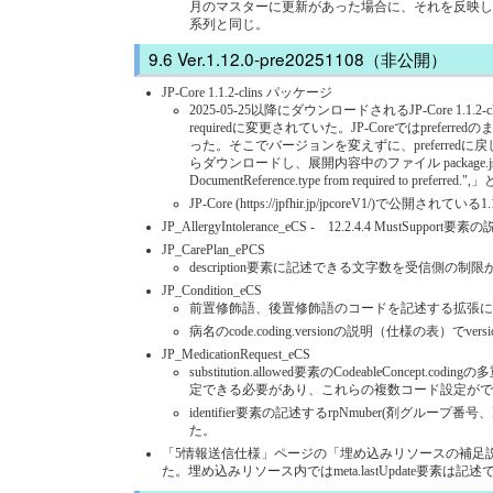
月のマスターに更新があった場合に、それを反映した版では1
系列と同じ。
Ver.1.12.0-pre20251108（非公開）
JP-Core 1.1.2-clins パッケージ
2025-05-25以降にダウンロードされるJP-Core 1.1.2
requiredに変更されていた。JP-Coreでは
った。そこでバージョンを変えずに、preferredに戻したパッケージに
らダウンロードし、展開内容中のファイル package.json の内容に「 "descrip
DocumentReference.type from required to p
JP-Core (https://jpfhir.jp/jpcoreV1/)で公
JP_AllergyIntolerance_eCS - 12.2.4.4 Must
JP_CarePlan_ePCS
description要素に記述できる文字数を受信側の制
JP_Condition_eCS
前置修飾語、後置修飾語のコードを記述する拡張につい
病名のcode.coding.versionの説明（仕
JP_MedicationRequest_eCS
substitution.allowed要素のCodeable
定できる必要があり、これらの複数コード設定がで
identifier要素の記述するrpNmuber(剤グルー
た。
「5情報送信仕様」ページの「埋め込みリソースの補足説明」に関して、医療
た。埋め込みリソース内ではmeta.lastUpdate要素は記