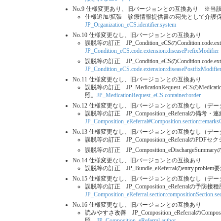
No.9 仕様変更あり、旧バージョンとの互換あり ※
仕様追加/拡張 診療情報提供書の宛先として介護保険事業所番
JP_Organization_eCS.identifier.system
No.10 仕様変更なし、旧バージョンとの互換あり
誤脱等の訂正 JP_Condition_eCSのCondition.code
JP_Condition_eCS.code.extension:diseasePrefixModifier
誤脱等の訂正 JP_Condition_eCSのCondition.code.
JP_Condition_eCS.code.extension:diseasePostfixModifie
No.11 仕様変更なし、旧バージョンとの互換あり
誤脱等の訂正 JP_MedicationRequest_eCSのMedica
照。
JP_MedicationRequest_eCS.contained:order
No.12 仕様変更なし、旧バージョンとの互換なし（デ
誤脱等の訂正 JP_Composition_eReferra
JP_Composition_eReferral#Composition.section:remarks
No.13 仕様変更なし、旧バージョンとの互換なし（デ
誤脱等の訂正 JP_Composition_eReferral
誤脱等の訂正 JP_Composition_eDischarg
No.14 仕様変更なし、旧バージョンとの互換あり
誤脱等の訂正 JP_Bundle_eReferralのentry.prob
No.15 仕様変更なし、旧バージョンとの互換なし（デ
誤脱等の訂正 JP_Composition_eReferral
JP_Composition_eReferral.section:compositionSection.sec
No.16 仕様変更なし、旧バージョンとの互換あり
読みやすさ改善 JP_Composition_eReferralのC
照。
JP_Composition_eReferral.author