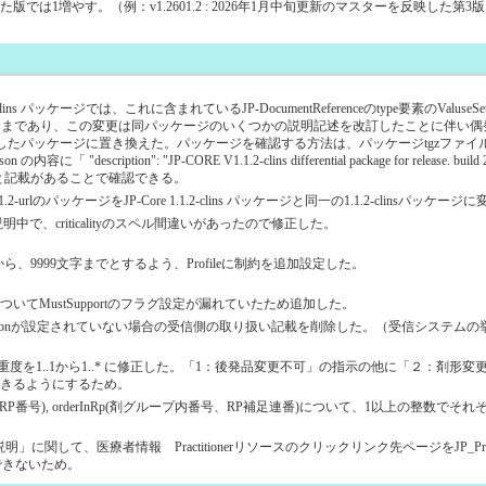
増やす。（例：v1.2601.2 : 2026年1月中旬更新のマスターを反映した第3版） -
-clins パッケージでは、これに含まれているJP-DocumentReferenceのtype要素のValus
preferredのままであり、この変更は同パッケージのいくつかの説明記述を改訂したこ
置き換えた。パッケージを確認する方法は、パッケージtgzファイルを https://jpfhir.jp/fhir/co
tion": "JP-CORE V1.1.2-clins differential package for release. build 2025.11
referred.",」と記載があることで確認できる。
開されている1.1.2-urlのパッケージをJP-Core 1.1.2-clins パッケージと同一の1.1.2-clinsパッケ
Support要素の説明中で、criticalityのスペル間違いがあったので修正した。
限から、9999文字までとするよう、Profileに制約を追加設定した。
てMustSupportのフラグ設定が漏れていたため追加した。
様の表）でversionが設定されていない場合の受信側の取り扱い記載を削除した。（受信シ
Concept.codingの多重度を1..1から1..* に修正した。「1：後発品変更不可」の指示
きるようにするため。
プ番号、RP番号), orderInRp(剤グループ内番号、RP補足連番)について、1以上の整数
者情報 Practitionerリソースのクリックリンク先ページをJP_Practitioner_eCSか
述できないため。