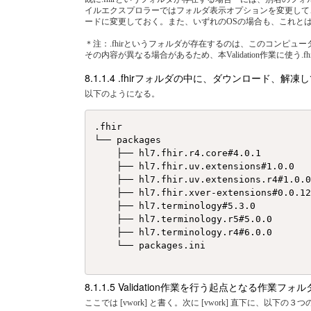
イルエクスプロラーではフォルダ表示オプションを変更して、隠し
ードに変更しておく。また、いずれのOSの場合も、これと
＊注：.fhirというフォルダが存在するのは、このコンピュータ
その内容が異なる場合があるため、本Validation作業に使
.fhirフォルダの中に、ダウンロード、解凍し
以下のようになる。
.fhir

└── packages

    ├── hl7.fhir.r4.core#4.0.1

    ├── hl7.fhir.uv.extensions#1.0.0

    ├── hl7.fhir.uv.extensions.r4#1.0.0
    ├── hl7.fhir.xver-extensions#0.0.12
    ├── hl7.terminology#5.3.0

    ├── hl7.terminology.r5#5.0.0

    ├── hl7.terminology.r4#6.0.0

    └── packages.ini

Validation作業を行う起点となる作業フォ
ここでは [vwork] と書く。次に [vwork] 直下に、