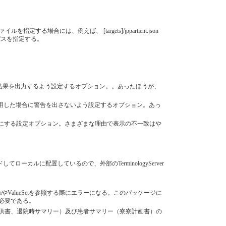
ルを指定する場合には、例えば、 [targets]/jppartient.json
ルのパスを指定する。
よる警告やエラーの結果を出力するよう設定するオプション。。あったほうが、
alueSetを使用した場合に警告を出さないよう設定するオプション。あっ
rorにせず、警告にする設定オプション。さまざまな理由で表示の不一致はや
]をロードしてローカルに配置しているので、外部のTerminologyServer
日本版CodeSystemやValueSetを参照する際にエラーになる。このパッケージに
が必要である。
、２文書（診療情報提供書、退院時サマリー）及び患者サマリー（寮寮計画書）の