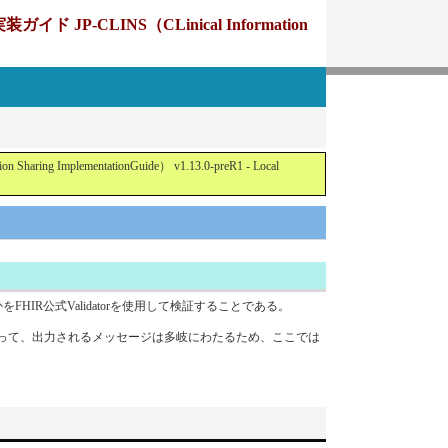
CLINS（CLinical Information
ementationGuide） v1.13.0-preR1 - Local
るかをFHIR公式Validatorを使用して検証することである。
法によって、出力されるメッセージは多岐にわたるため、ここでは