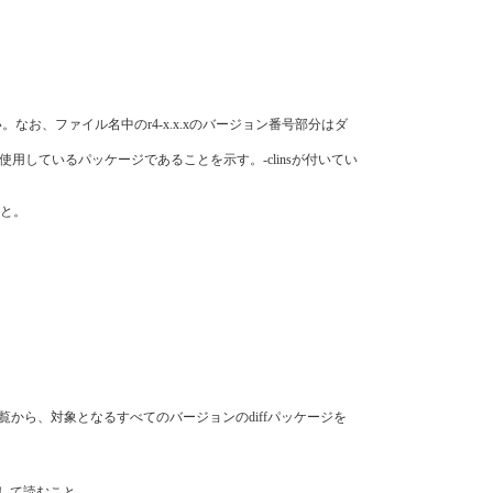
なお、ファイル名中のr4-x.x.xのバージョン番号部分はダ
"形式を使用しているパッケージであることを示す。-clinsが付いてい
こと。
ン一覧から、対象となるすべてのバージョンのdiffパッケージを
として読むこと。