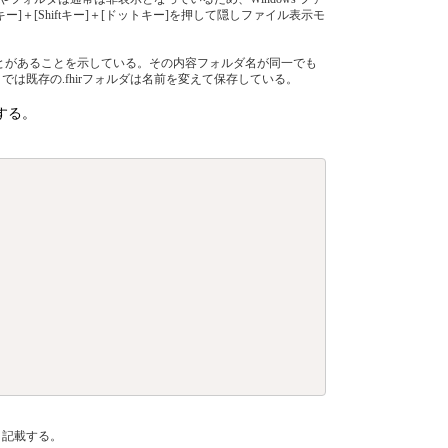
＋[Shiftキー]＋[ドットキー]を押して隠しファイル表示モ
させたことがあることを示している。その内容フォルダ名が同一でも
こでは既存の.fhirフォルダは名前を変えて保存している。
ーする。
 と記載する。