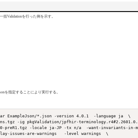
alidationを行った例を示す。
*.jsonを指定することにより実行する。
ar ExampleJson/*.json -version 4.0.1  -language ja  \

ns.tgz -ig pkgValidation/jpfhir-terminology.r4#2.2601.0.
0-preR1.tgz -locale ja-JP -tx n/a  -want-invariants-in-m
lay-issues-are-warnings   -level warnings  \
