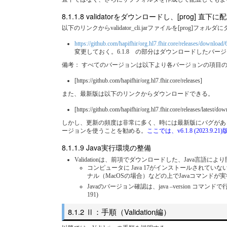
validatorをダウンロードし、[prog] 直下
以下のリンクからvalidator_cli.jarファイルを[prog]フォ
https://github.com/hapifhir/org.hl7.fhir.core/releases/download/6
変更しておく。6.1.8 の部分はダウンロードしたバー
備考： すべてのバージョンは以下より各バージョンの項目の A
[https://github.com/hapifhir/org.hl7.fhir.core/releases]
また、最新版は以下のリンクからダウンロードできる。
[https://github.com/hapifhir/org.hl7.fhir.core/releases/latest/dow
しかし、更新の頻度は非常に多く、時には最新版にバグがあっ
ージョンを使うことを勧める。
ここでは、v6.1.8 (2023.9
Java実行環境の整備
Validationは、前項でダウンロードした、Java言語により開発
コンピュータに Java 17がインストールされていな
ナル（MacOSの場合）などの上でJavaコマンド
Javaのバージョン確認は、java –version コマンドで行う。以下は
191)
Ⅱ：手順（Validation編）