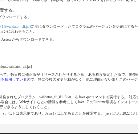
に配置する。
ルダにダウンロードする。
.1.8/validator_cli.jar
次にダウンロードしたプログラムのバージョンを明確にするため、ファイル名をvalid
ジョンに合わせること。
ssets からダウンロードできる。
nload/validator_cli.jar]
て、数日後に修正版がリリースされたりするため、ある程度安定した版で、動作確認がと
.21)版を採用している
ので、特に今後の変更記載がなく、他に理由がない限りこのバージ
されたプログラム validator_cli_6.1.8.jar をJava -jarコマンドで実行する。
い場合には、Webサイトなどの情報を参考にしてJava 17 のRuntime環境をインス
が実行できるようにしておくこと。
表示例であり、Java 17以上であることを確認する。 java 17.0.5 2022-10-18 LTS Java(TM)