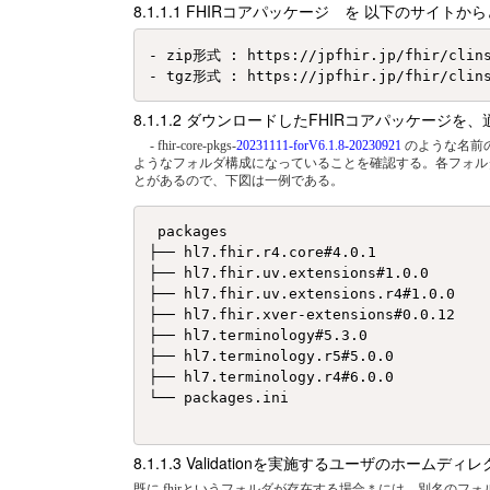
FHIRコアパッケージ を 以下のサイト
- zip形式 : https://jpfhir.jp/fhir/clins
ダウンロードしたFHIRコアパッケージを
- fhir-core-pkgs-
20231111-forV6.1.8-20230921
のような名前の
ようなフォルダ構成になっていることを確認する。各フォルダ
とがあるので、下図は一例である。
 packages

├── hl7.fhir.r4.core#4.0.1

├── hl7.fhir.uv.extensions#1.0.0

├── hl7.fhir.uv.extensions.r4#1.0.0

├── hl7.fhir.xver-extensions#0.0.12

├── hl7.terminology#5.3.0

├── hl7.terminology.r5#5.0.0

├── hl7.terminology.r4#6.0.0

└── packages.ini

Validationを実施するユーザのホーム
既に.fhirというフォルダが存在する場合＊には、別名のフォ