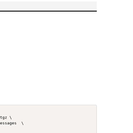
tgz \

essages  \
