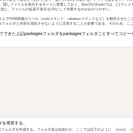
ファイルを表示するモードに変更しておく。MacOSのFinderでは、[コマンドキー]
は別に、ファイルの拡張子表示をONにして作業するのがわかりやすい。
上でFHIR関連のツール（sushiコマンド、validatoreコマンドなど）を動作
う.fhirフォルダと内容を混在させないように注意することが必要である。そのため、こ
てできた上記packagesフォルダをpackagesフォルダごとすべてコピ




ルダを用意する。
以下の３つのフォルダを作成する。フォルダ名は自由だが、ここでは以下のように [xxxx]