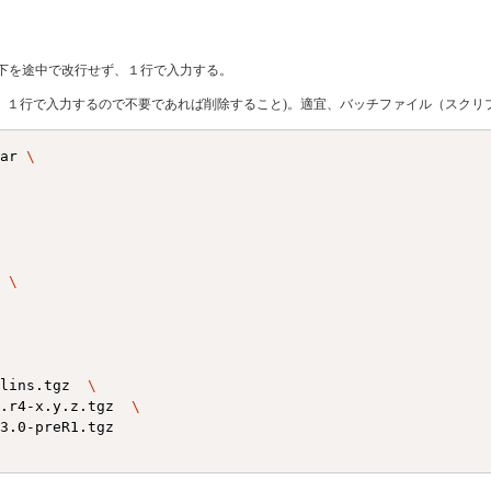
、以下を途中で改行せず、１行で入力する。
る。１行で入力するので不要であれば削除すること)。適宜、バッチファイル（スクリ
jar 
\
\
\
clins.tgz  
\
y.r4-x.y.z.tgz  
\
3.0-preR1.tgz  
