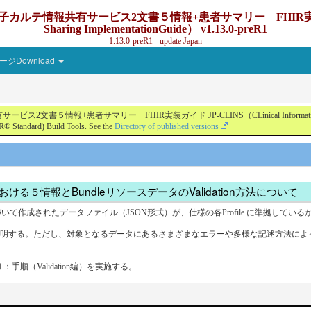
カルテ情報共有サービス2文書５情報+患者サマリー FHIR実装ガイド JP-
Sharing ImplementationGuide） v1.13.0-preR1
1.13.0-preR1 - update Japan
ジDownload
+患者サマリー FHIR実装ガイド JP-CLINS（CLinical Information Sharing Impl
® Standard) Build Tools. See the
Directory of published versions
る５情報とBundleリソースデータのValidation方法について
IG)にもとづいて作成されたデータファイル（JSON形式）が、仕様の各Profile に準拠してい
方法について説明する。ただし、対象となるデータにあるさまざまなエラーや多様な記述方
：手順（Validation編）を実施する。