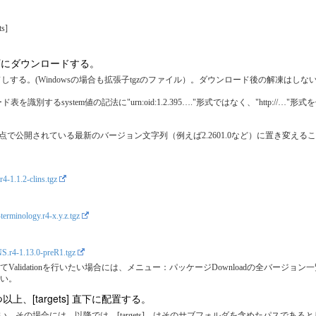
s]
] 直下にダウンロードする。
る。(Windowsの場合も拡張子tgzのファイル）。ダウンロード後の解凍はしない。
するsystem値の記法に"urn:oid:1.2.395…."形式ではなく、"http://…
y.zの部分は、使用する時点で公開されている最新のバージョン文字列（例えば2.2601.0など）に置き変える
.r4-1.1.2-clins.tgz
r-terminology.r4-x.y.z.tgz
INS.r4-1.13.0-preR1.tgz
lidationを行いたい場合には、メニュー：パッケージDownloadの全バージョ
い。
上、[targets] 直下に配置する。
その場合には、以降では [targets] はそのサブフォルダを含めたパスである