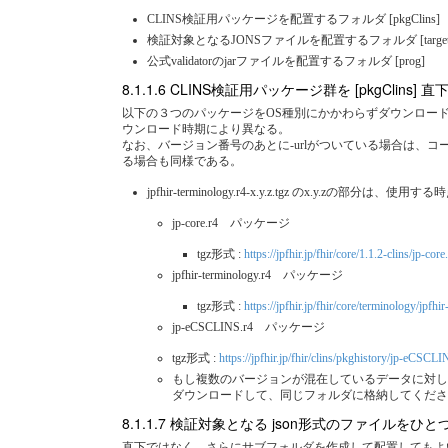
CLINS検証用パッケージを配置するフォルダ [pkgClins]
検証対象となるJONSファイルを配置するフォルダ [target
公式validatorのjarファイルを配置するフォルダ [prog]
CLINS検証用パッケージ群を [pkgClins
以下の３つのパッケージをOS種別にかかわらずダウンロードしす
ウンロード時期により異なる。
なお、バージョン番号のあとに-urlがついている場合は、コード表を識別
る場合も同様である。
jpfhir-terminology.r4-x.y.z.tgz のx.
jp-core.r4 パッケージ
tgz形式 :
https://jpfhir.jp/fhir/core/1.1.2-clins/jp-core
jpfhir-terminology.r4 パッケージ
tgz形式 :
https://jpfhir.jp/fhir/core/terminology/jpfhi
jp-eCSCLINS.r4 パッケージ
tgz形式 :
https://jpfhir.jp/fhir/clins/pkghistory/jp-eCSCL
もし複数のバージョンが混在しているデータに対してVa
ダウンロードして、同じフォルダに格納してくださ
検証対象となる json形式のファイルをひとつ以
直下ではなく、さらにサブフォルダを作成して配置してもよい。