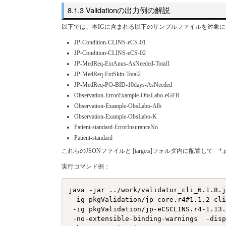
Validationの出力例の解説
以下では、本IGに含まれる以下のサンプルファイルを対象に一括V
JP-Condition-CLINS-eCS-01
JP-Condition-CLINS-eCS-02
JP-MedReq-ExtAnus-AsNeeded-Total1
JP-MedReq-ExtSkin-Total2
JP-MedReq-PO-BID-10days-AsNeeded
Observation-ErrorExample-ObsLabo-eGFR
Observation-Example-ObsLabo-Alb
Observation-Example-ObsLabo-K
Patient-standard-ErrorInsuranceNo
Patient-standard
これらのJSONファイルと [targets]フォルダ内に配置して 
実行コマンド例：
java -jar ../work/validator_cli_6.1.8.j
 -ig pkgValidation/jp-core.r4#1.1.2-cli
 -ig pkgValidation/jp-eCSCLINS.r4-1.13.
 -no-extensible-binding-warnings  -disp