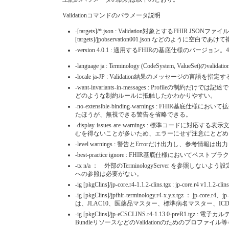
Validationコマンドのパラメータ説明
-[targets]/*.json : Validation対象とするFHI
[targets]/jpobservation001.json など
-version 4.0.1 : 適用するFHIRの基底仕様のバージョ
-language ja : Terminology (CodeSystem, Valu
-locale ja-JP : Validation結果のメッセ
-want-invariants-in-messages : Pr
どのような制約ルールに抵触したかわかりやすい。
-no-extensible-binding-warnings :
たほうが、無視できる警告を省略できる。
-display-issues-are-warnings : 標準
むを得ないことが多いため、エラーにせず注意にとどめ
-level warnings : 警告とErrorだけ出力し、参考
-best-practice ignore : FHIR基底仕様
-tx n/a ： 外部のTerminologyServer を参照しない
への参照は必要がない。
-ig [pkgClins]/jp-core.r4-1.1.2-clins.tgz : j
-ig [pkgClins]/jpfhir-terminology.r4-x.y.
は、JLAC10、医薬品マスター、標準病名マスター、
-ig [pkgClins]/jp-eCSCLINS.r4-1.13
BundleリソースなどのValidationのためのプロファ