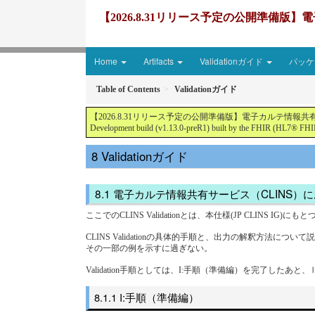
【2026.8.31リリース予定の公開準備版】電子
Home
Artifacts
Validationガイド
パッケー
Table of Contents
Validationガイド
【2026.8.31リリース予定の公開準備版】電子カルテ情報共有サービス2文書５情報
Development build (v1.13.0-preR1) built by the FHIR (HL7® FHIR
Validationガイド
電子カルテ情報共有サービス（CLINS）におけ
ここでのCLINS Validationとは、本仕様(JP CLINS 
CLINS Validationの具体的手順と、出力の解釈
その一部の例を示すに過ぎない。
Validation手順としては、I:手順（準備編）を完了したあと、Ⅱ
I:手順（準備編）