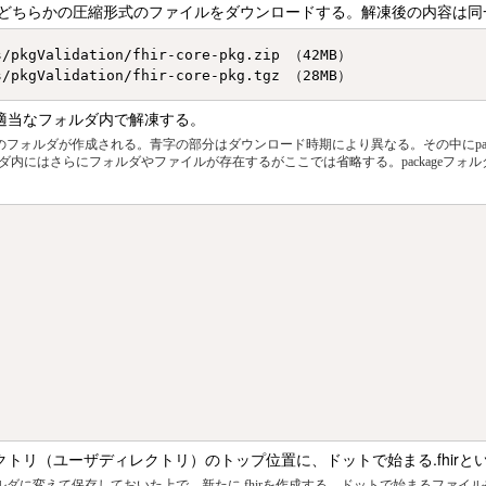
からどちらかの圧縮形式のファイルをダウンロードする。解凍後の内容は同
/pkgValidation/fhir-core-pkg.zip （42MB）

、適当なフォルダ内で解凍する。
フォルダが作成される。青字の部分はダウンロード時期により異なる。その中にpackag
内にはさらにフォルダやファイルが存在するがここでは省略する。packageフォ
ディレクトリ（ユーザディレクトリ）のトップ位置に、ドットで始まる.fhi
ルダに変えて保存しておいた上で、新たに.fhirを作成する。ドットで始まるファイル