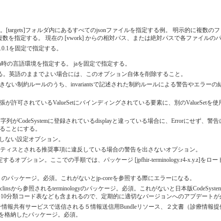
R JSONファイル。[targets]フォルダ内にあるすべてのjsonファイルを指定する例。 明示的に複数のファイ
のように空白であけて複数を指定する。 現在の [vwork] からの相対パス、または絶対パスで各ファイ
ン。4.0.1を固定で指定する。
eSet)のvalidation時の言語環境を指定する。 jaを固定で指定する。
ージの言語を指定する。英語のままでよい場合には、このオプション自体を削除すること。
ofileの制約だけでは記述できない制約ルールのうち、invariantsで記述された制約ルールに
 FHIR基底仕様において拡張が許可されているValueSetにバインディングされている要素に、別のV
コードに対応する表示文字列がCodeSystemに登録されているdisplayと違っている場合に、Er
ることにする。
情報は出力しない設定オプション。
においてベストプラクティスとされる推奨事項に違反している場合の警告を出さないオプション。
よう設定するオプション。ここでの手順では、パッケージ [jpfhir-terminology.r4-x.y.z
p-core.r4 v1.1.2-clins のパッケージ。必須。これがないとjp-coreを参照する際にエラーになる。
z.tgz ： jp-core.r4、jp-clinsから参照されるterminologyのパッケージ。必須。これがないと
ICD10分類コード表なども含まれるので、定期的に適切なバージョンへのアプデート
.0-preR1.tgz : 電子カルテ情報共有サービスで送信される５情報送信用Bundleリソース
イル等を格納したパッケージ。必須。