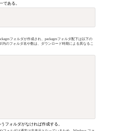
一である。
esフォルダが作成され、packagesフォルダ配下は以下の
ルダ内のフォルダ名や数は、ダウンロード時期による異なるこ
rというフォルダがなければ作成する。
やフォルダは通常は非表示となっているため、Windows ファ