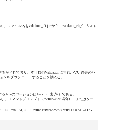
ator_cli.jar から validator_cli_6.1.8.jar に
れており、本仕様のValidationに問題がない過去のバ
ョンをダウンロードすることを勧める。
 対応するJavaのバージョンはJava 17（以降）である。
トールし、コマンドプロンプト（Windowsの場合）、またはターミ
 SE Runtime Environment (build 17.0.5+9-LTS-