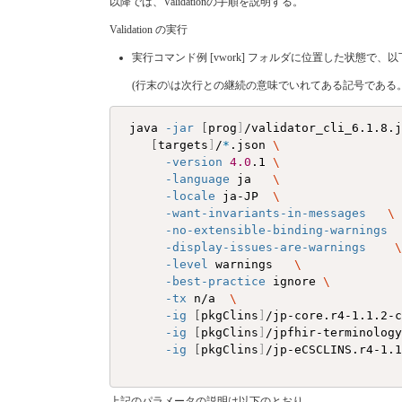
以降では、Validationの手順を説明する。
Validation の実行
実行コマンド例 [vwork] フォルダに位置した状態で
(行末の\は次行との継続の意味でいれてある記号であ
 java 
-jar
[
prog
]
/validator_cli_6.1.8.
[
targets
]
/
*
.json 
\
-version
4.0
.1 
\
-language
 ja   
\
-locale
 ja-JP  
\
-want-invariants-in-messages
\
-no-extensible-binding-warnings
-display-issues-are-warnings
-level
 warnings   
\
-best-practice
 ignore 
\
-tx
 n/a  
\
-ig
[
pkgClins
]
/jp-core.r4-1.1.2-
-ig
[
pkgClins
]
/jpfhir-terminolog
-ig
[
pkgClins
]
/jp-eCSCLINS.r4-1.1
上記のパラメータの説明は以下のとおり。