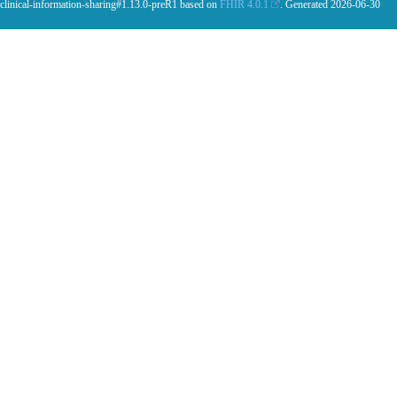
 clinical-information-sharing#1.13.0-preR1 based on
FHIR 4.0.1
. Generated
2026-06-30