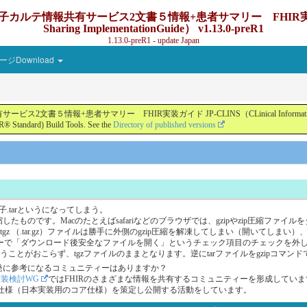
カルテ情報共有サービス2文書５情報+患者サマリー FHIR実装ガイド JP-
Sharing ImplementationGuide） v1.13.0-preR1
1.13.0-preR1 - update Japan
ジDownload
+患者サマリー FHIR実装ガイド JP-CLINS（CLinical Information Sharing Impl
® Standard) Build Tools. See the
Directory of published versions
子.tarというになってしまう。
zip圧縮したものです。Macのたとえばsafariなどのブラウザでは、gzipやzip圧
 （.tar.gz）ファイルは勝手に外側のgzip圧縮を解凍してしまい（開いてしまい
の設定メニューで「ダウンロード後安全なファイルを開く」というチェック項目のチェック
がおこらず、tgzファイルのままとなります。逆にtarファイルをgzipコマンドでg
の開発に参考になるコミュニティーはありますか？
実装検討WG
ではFHIRのさまざまな情報を共有するコミュニティーを形成してい
ore仕様（日本実装用のコア仕様）を策定し公開する活動をしています。