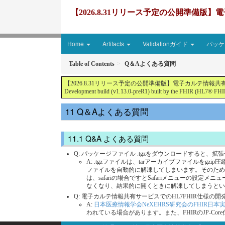
【2026.8.31リリース予定の公開準備版】電子
Home
Artifacts
Validationガイド
パッケー
Table of Contents
Q＆Aよくある質問
【2026.8.31リリース予定の公開準備版】電子カルテ情報共有サービス2文書５情報
Development build (v1.13.0-preR1) built by the FHIR (HL7® FHIR
Q＆Aよくある質問
Q&A よくある質問
Q: パッケージファイル .tgzをダウンロードすると、拡張
A: .tgzファイルは、tarアーカイブファイルをg
ファイルを自動的に解凍してしまいます。そのためtgz
は、safariの場合ですとSafariメニュー
なくなり、結果的に開くときに解凍してしまうということ
Q: 電子カルテ情報共有サービスでのHL7FHIR仕様
A:
日本医療情報学会NeXEHRS研究会のFHIR日本
われている場合があります。また、FHIRのJP-C