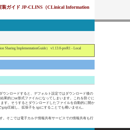
CLINS（CLinical Information
ementationGuide） v1.13.0-preR1 - Local
縮ファイルをダウンロードすると、デフォルト設定ではダウンロード後の
）、結果的にtar形式ファイルになってしまいます。これを防ぐに
を外します。そうするとダウンロードしたファイルを自動的に開か
zip圧縮し、拡張子を.tgzにすることでも構いません。
ます。そこでは電子カルテ情報共有サービスでの情報共有も行