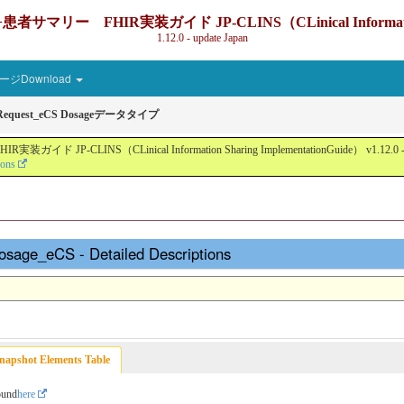
IR実装ガイド JP-CLINS（CLinical Information Sharin
1.12.0 - update Japan
ジDownload
onRequest_eCS Dosageデータタイプ
nical Information Sharing ImplementationGuide） v1.12.0 - Local Devel
ions
osage_eCS - Detailed Descriptions
napshot Elements Table
ound
here