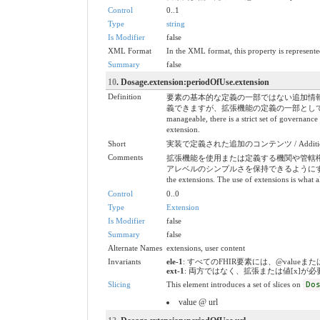
Control
0..1
Type
string
Is Modifier
false
XML Format
In the XML format, this property is represented
Summary
false
10
. Dosage.extension:periodOfUse.extension
Definition
要素の基本的な定義の一部ではない追加情
義できますが、拡張機能の定義の一部として満たされる一連の要件があります。 
manageable, there is a strict set of governanc
extension.
Short
実装で定義された追加のコンテンツ / Additional cont
Comments
拡張機能を使用または定義する機関や管轄
アレベルのシンプルさを保持できるようにするものです。 / There can b
the extensions. The use of extensions is what a
Control
0..0
Type
Extension
Is Modifier
false
Summary
false
Alternate Names
extensions, user content
Invariants
ele-1
: すべてのFHIR要素には、@valueまたは子要素が必要
ext-1
: 両方ではなく、拡張または値[x]が必要です / Must 
Slicing
This element introduces a set of slices on
Do
value @ url