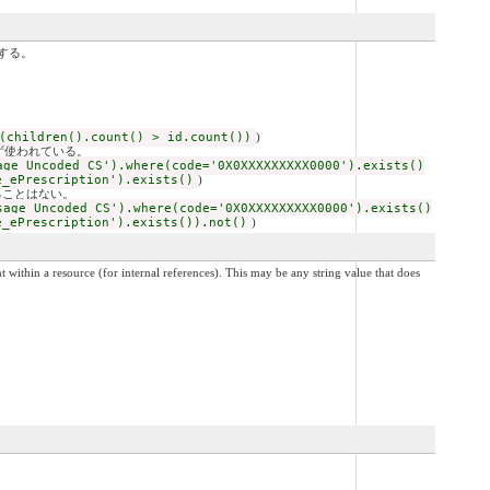
する。
(children().count() > id.count())
)
ず使われている。
age_Uncoded_CS').where(code='0X0XXXXXXXXX0000').exists()
e_ePrescription').exists()
)
ることはない。
sage_Uncoded_CS').where(code='0X0XXXXXXXXX0000').exists()
e_ePrescription').exists()).not()
)
internal references). This may be any string value that does