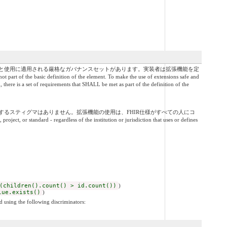
と使用に適用される厳格なガバナンスセットがあります。実装者は拡張機能を定
ic definition of the element. To make the use of extensions safe and
 there is a set of requirements that SHALL be met as part of the definition of the
るスティグマはありません。拡張機能の使用は、FHIR仕様がすべての人にコ
ndard - regardless of the institution or jurisdiction that uses or defines
(children().count() > id.count())
)
lue.exists()
)
d using the following discriminators: