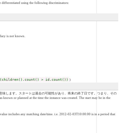
differentiated using the following discriminators:
 is not known.
(children().count() > id.count())
)
意味します。スタートは過去の可能性があり、将来の終了日です。つまり、その
lanned at the time the instance was created. The start may be in the
ching date/time. i.e. 2012-02-03T10:00:00 is in a period that