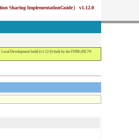
g ImplementationGuide） v1.12.0
opment build (v1.12.0) built by the FHIR (HL7®