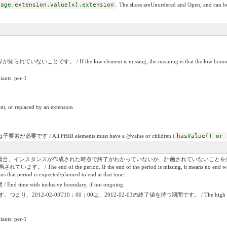
sage.extension.value[x].extension
. The slices areUnordered and Open, and can be 
 / If the low element is missing, the meaning is that the low boundary
iants: per-1
nt, or replaced by an extension
です / All FHIR elements must have a @value or children (
hasValue() or 
場合、インスタンスが作成された時点で終了がわかっていないか、計画されていないことを
of the period. If the end of the period is missing, it means no end was known or p
ns that period is expected/planned to end at that time.
ith inclusive boundary, if not ongoing
-03T10：00：00は、2012-02-03の終了値を持つ期間です。 / The high value includes any mat
iants: per-1