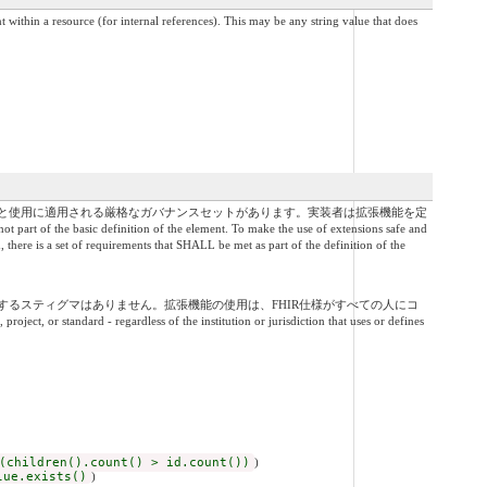
internal references). This may be any string value that does
と使用に適用される厳格なガバナンスセットがあります。実装者は拡張機能を定
ic definition of the element. To make the use of extensions safe and
 there is a set of requirements that SHALL be met as part of the definition of the
るスティグマはありません。拡張機能の使用は、FHIR仕様がすべての人にコ
ndard - regardless of the institution or jurisdiction that uses or defines
(children().count() > id.count())
)
lue.exists()
)