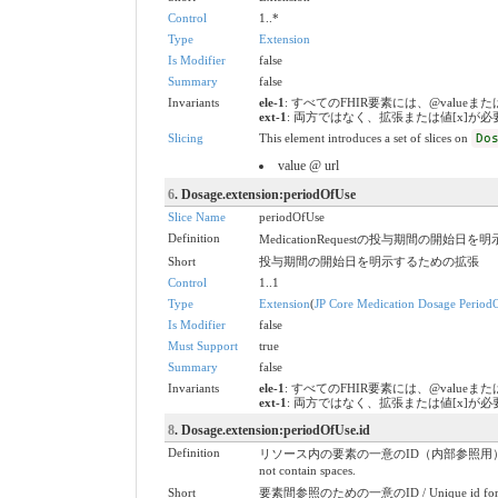
Control
1..*
Type
Extension
Is Modifier
false
Summary
false
Invariants
ele-1
: すべてのFHIR要素には、@valueまたは子要素が必要
ext-1
: 両方ではなく、拡張または値[x]が必要です / Must 
Slicing
This element introduces a set of slices on
Do
value @ url
6
. Dosage.extension:periodOfUse
Slice Name
periodOfUse
Definition
MedicationRequestの投与期間の開始日
Short
投与期間の開始日を明示するための拡張
Control
1..1
Type
Extension
(
JP Core Medication Dosage Period
Is Modifier
false
Must Support
true
Summary
false
Invariants
ele-1
: すべてのFHIR要素には、@valueまたは子要素が必要
ext-1
: 両方ではなく、拡張または値[x]が必要です / Must 
8
. Dosage.extension:periodOfUse.id
Definition
リソース内の要素の一意のID（内部参照用）。これは、スペースを含ま
not contain spaces.
Short
要素間参照のための一意のID / Unique id for inte