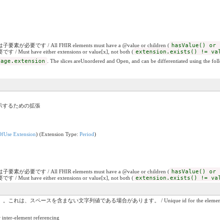
です / All FHIR elements must have a @value or children (
hasValue() or 
have either extensions or value[x], not both (
extension.exists() != va
sage.extension
. The slices areUnordered and Open, and can be differentiated using the fol
を明示するための拡張
OfUse Extension
) (Extension Type:
Period
)
です / All FHIR elements must have a @value or children (
hasValue() or 
have either extensions or value[x], not both (
extension.exists() != va
ない文字列値である場合があります。 / Unique id for the element within a resource (for 
r-element referencing