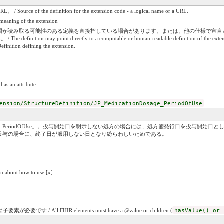
 the definition for the extension code - a logical name or a URL.
ing of the extension
間が読み取る可能性のある定義を直接指している場合があります。または、他の仕様で宣言さ
ay point directly to a computable or human-readable definition of the extensibility co
efinition defining the extension.
 as an attribute.
ension/StructureDefinition/JP_MedicationDosage_PeriodOfUse
PeriodOfUse」。投与開始日を明示しない処方の場合には、処方箋発行日を投与開始日
投与の場合に、終了日が服用しない日となり紛らわしいためである。
on about how to use [x]
です / All FHIR elements must have a @value or children (
hasValue() or 