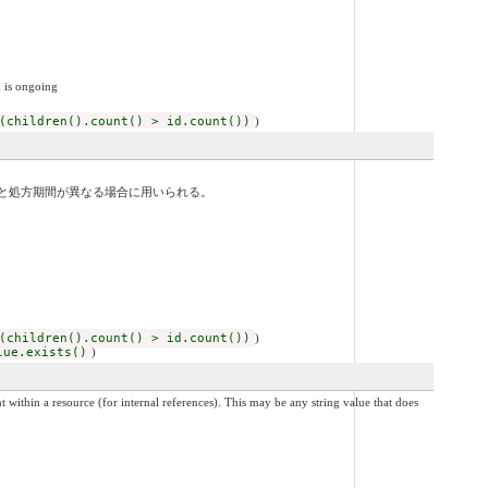
s ongoing
(children().count() > id.count())
)
数と処方期間が異なる場合に用いられる。
(children().count() > id.count())
)
lue.exists()
)
internal references). This may be any string value that does