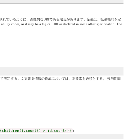
れているように、論理的なURIである場合があります。定義は、拡張機能を定
des, or it may be a logical URI as declared in some other specification. The
として設定する。２文書５情報の作成においては、本要素を必須とする。 投与期間
(children().count() > id.count())
)