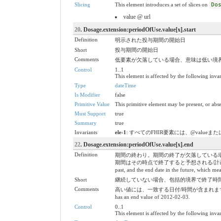
Slicing
This element introduces a set of slices on
Do
value @ url
20
. Dosage.extension:periodOfUse.value[x].start
Definition
明示された投与期間の開始日
Short
投与期間の開始日
Comments
低要素が欠落している場合、意味は低い境界が知られていないことです。
Control
1..1
This element is affected by the following invar
Type
dateTime
Is Modifier
false
Primitive Value
This primitive element may be present, or abse
Must Support
true
Summary
true
Invariants
ele-1
: すべてのFHIR要素には、@valueまたは子要素が必要
22
. Dosage.extension:periodOfUse.value[x].end
Definition
期間の終わり。期間の終了が欠落している
期間はその時点で終了すると予想される/計画されています。 / The end 
past, and the end date in the future, which mea
Short
継続していない場合、包括的境界で終了時間 / End time w
Comments
高い値には、一致する日付/時間が含まれます。つまり、2012-02
has an end value of 2012-02-03.
Control
0..1
This element is affected by the following invar