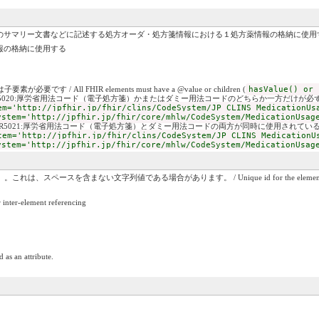
のサマリー文書などに記述する処方オーダ・処方箋情報における１処方薬情報の格納に使用
報の格納に使用する
です / All FHIR elements must have a @value or children (
hasValue() or 
 R5020:厚労省用法コード（電子処方箋）かまたはダミー用法コードのどちらか一方だけが必
em='http://jpfhir.jp/fhir/clins/CodeSystem/JP_CLINS_MedicationUs
ystem='http://jpfhir.jp/fhir/core/mhlw/CodeSystem/MedicationUsag
: R5021:厚労省用法コード（電子処方箋）とダミー用法コードの両方が同時に使用されてい
tem='http://jpfhir.jp/fhir/clins/CodeSystem/JP_CLINS_MedicationU
ystem='http://jpfhir.jp/fhir/core/mhlw/CodeSystem/MedicationUsag
ない文字列値である場合があります。 / Unique id for the element within a resource (for 
r-element referencing
 as an attribute.