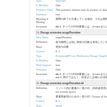
Type
dateTime
Is Modifier
false
Primitive Value
This primitive element may be present, or abse
Summary
true
Meaning if
期間の終了が欠落している場合、それは期間が進行中であることを意味し
Missing
Invariants
ele-1
: すべてのFHIR要素には、@valueまたは子要素が必要
24
. Dosage.extension:usageDuration
Slice Name
usageDuration
Definition
投与期間とは別に実投与日数を表現したい場
Short
実投与日数
Control
0..1
Type
Extension
(
JP Core Medication Dosage UsageD
Is Modifier
false
Must Support
true
Summary
false
Invariants
ele-1
: すべてのFHIR要素には、@valueまたは子要素が必要
ext-1
: 両方ではなく、拡張または値[x]が必要です / Must 
26
. Dosage.extension:usageDuration.id
Definition
リソース内の要素の一意のID（内部参照用）。これは、スペースを含ま
not contain spaces.
Short
要素間参照のための一意のID / Unique id for inte
Control
0..1
Type
string