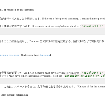
nt, or replaced by an extension
ます / If the end of the period is missing, it means that the period i
です / All FHIR elements must have a @value or children (
hasValue() or 
合にこの拡張を使用し、Duration 型で実投与日数を記載する。隔日投与などで実投与日
uration Extension
) (Extension Type:
Duration
)
です / All FHIR elements must have a @value or children (
hasValue() or 
have either extensions or value[x], not both (
extension.exists() != va
ない文字列値である場合があります。 / Unique id for the element within a resource (for 
r-element referencing