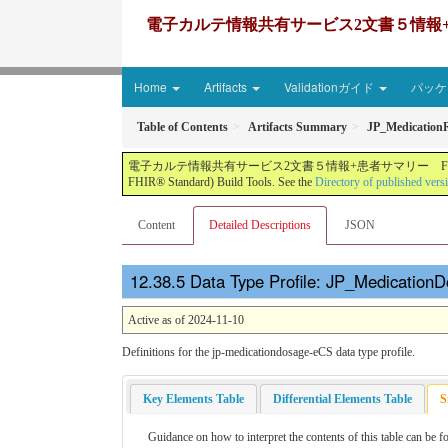
電子カルテ情報共有サービス2文書５情報+患者サマリー FH
Home
Artifacts
Validationガイド
パッケー
Table of Contents
Artifacts Summary
JP_Medicati
電子カルテ情報共有サービス2文書５情報+患者サマリー FHIR実装ガイド JP-CLINS（CLi
FHIR® Standard) Build Tools. See the
Directory of published vers
Content
Detailed Descriptions
JSON
Data Type Profile: JP_MedicationD
Active as of 2024-11-10
Definitions for the jp-medicationdosage-eCS data type profile.
Key Elements Table
Differential Elements Table
S
Guidance on how to interpret the contents of this table can be f