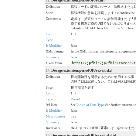
12
. Dosage.extension:periodOfUse.url
Definition
拡張コードの定義のソース - 論理名またはURL。 / Source of
Short
拡張機能の意味を識別します / identifies the mean
Comments
定義は、拡張性コードの計算可能または人
義する構造定義のURIでなければなりません。 / The definition m
definition SHALL be a URI for the Structure D
Control
1..1
Type
uri
Is Modifier
false
XML Format
In the XML format, this property is represented
Summary
false
Fixed Value
http://jpfhir.jp/fhir/core/Ext
14
. Dosage.extension:periodOfUse.value[x]
Definition
投与開始日を明示するために使用する拡張「
の終了日は記述しない。これは例えば隔日
Short
投与期間を表す
Control
1..1
Type
Period
[x] Note
See
Choice of Data Types
for further informati
Is Modifier
false
Must Support
true
Summary
false
Invariants
ele-1
: すべてのFHIR要素には、@valueまたは子要素が必要
16
. Dosage.extension:periodOfUse.value[x].id