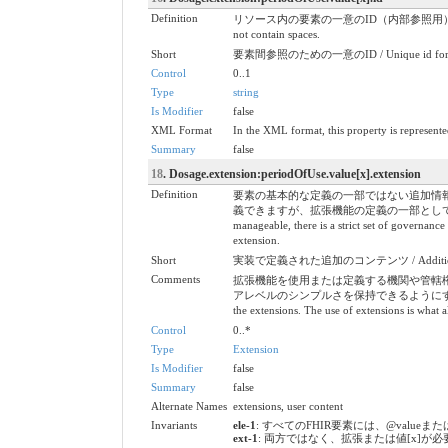
Definition
リソース内の要素の一意のID（内部参照用）。これは、スペースを含ま
not contain spaces.
Short
要素間参照のための一意のID / Unique id for inte
Control
0..1
Type
string
Is Modifier
false
XML Format
In the XML format, this property is represented
Summary
false
18
. Dosage.extension:periodOfUse.value[x].extension
Definition
要素の基本的な定義の一部ではない追加情
義できますが、拡張機能の定義の一部として満たされる一連の要件があります。 
manageable, there is a strict set of governanc
extension.
Short
実装で定義された追加のコンテンツ / Additional cont
Comments
拡張機能を使用または定義する機関や管轄
アレベルのシンプルさを保持できるようにするものです。 / There can b
the extensions. The use of extensions is what a
Control
0..*
Type
Extension
Is Modifier
false
Summary
false
Alternate Names
extensions, user content
Invariants
ele-1
: すべてのFHIR要素には、@valueまたは子要素が必要
ext-1
: 両方ではなく、拡張または値[x]が必要です / Must 