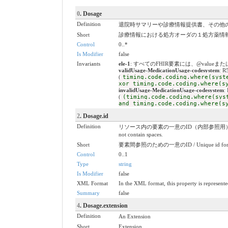
0
. Dosage
Definition
退院時サマリーや診療情報提供書、その他
Short
診療情報における処方オーダの１処方薬情
Control
0..*
Is Modifier
false
Invariants
ele-1
: すべてのFHIR要素には、@valueまたは子要素が必要
validUsage-MedicationUsage-codesystem
:
(
timing.code.coding.where(syst
xor timing.code.coding.where(s
invalidUsage-MedicationUsage-codesystem
(
(timing.code.coding.where(sys
and timing.code.coding.where(s
2
. Dosage.id
Definition
リソース内の要素の一意のID（内部参照用）。これは、スペースを含ま
not contain spaces.
Short
要素間参照のための一意のID / Unique id for inte
Control
0..1
Type
string
Is Modifier
false
XML Format
In the XML format, this property is represented
Summary
false
4
. Dosage.extension
Definition
An Extension
Short
Extension