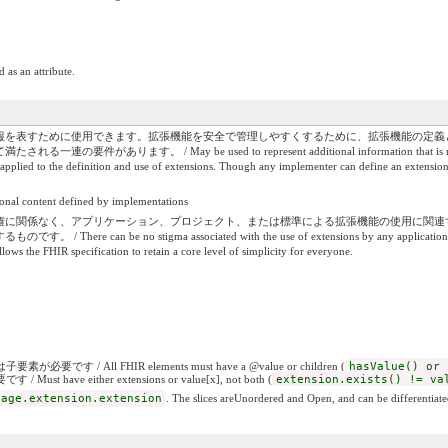
 as an attribute.
報を表すために使用できます。拡張機能を安全で管理しやすくするために、拡張機能の定義
/ May be used to represent additional information that is not part of the bas
e applied to the definition and use of extensions. Though any implementer can define an extension,
ent defined by implementations
権に関係なく、アプリケーション、プロジェクト、または標準による拡張機能の使用に関連す
e no stigma associated with the use of extensions by any application, project, or sta
llows the FHIR specification to retain a core level of simplicity for everyone.
です / All FHIR elements must have a @value or children (
hasValue() or 
have either extensions or value[x], not both (
extension.exists() != va
sage.extension.extension
. The slices areUnordered and Open, and can be differentiate