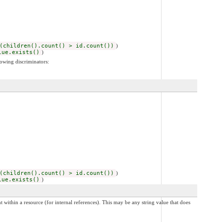
(children().count() > id.count())
)
lue.exists()
)
lowing discriminators:
(children().count() > id.count())
)
lue.exists()
)
internal references). This may be any string value that does