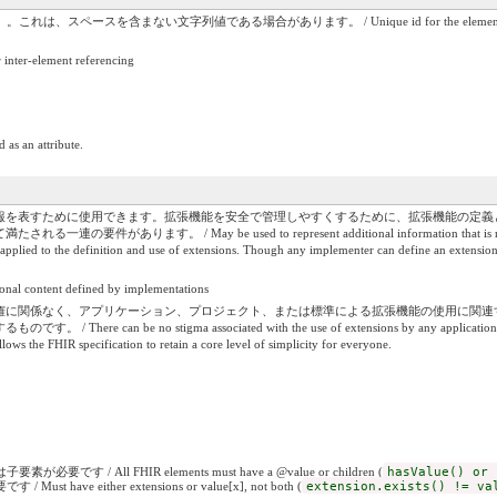
ない文字列値である場合があります。 / Unique id for the element within a resource (for 
r-element referencing
 as an attribute.
報を表すために使用できます。拡張機能を安全で管理しやすくするために、拡張機能の定義
/ May be used to represent additional information that is not part of the bas
e applied to the definition and use of extensions. Though any implementer can define an extension,
ent defined by implementations
権に関係なく、アプリケーション、プロジェクト、または標準による拡張機能の使用に関連す
e no stigma associated with the use of extensions by any application, project, or sta
llows the FHIR specification to retain a core level of simplicity for everyone.
です / All FHIR elements must have a @value or children (
hasValue() or 
have either extensions or value[x], not both (
extension.exists() != va