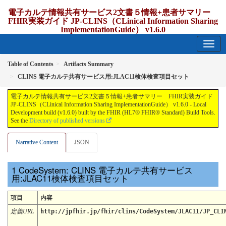
電子カルテ情報共有サービス2文書５情報+患者サマリー
FHIR実装ガイド JP-CLINS（CLinical Information Sharing
ImplementationGuide） v1.6.0
1.6.0 - release Japan
Table of Contents
Artifacts Summary
CLINS 電子カルテ共有サービス用:JLAC11検体検査項目セット
電子カルテ情報共有サービス2文書５情報+患者サマリー FHIR実装ガイド
JP-CLINS（CLinical Information Sharing ImplementationGuide） v1.6.0 - Local
Development build (v1.6.0) built by the FHIR (HL7® FHIR® Standard) Build Tools.
See the
Directory of published versions
Narrative Content
JSON
CodeSystem: CLINS 電子カルテ共有サービス
用:JLAC11検体検査項目セット
項目
内容
定義URL
http://jpfhir.jp/fhir/clins/CodeSystem/JLAC11/JP_CLI