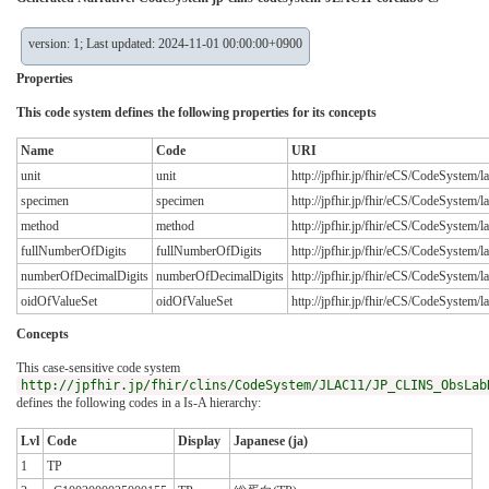
version: 1; Last updated: 2024-11-01 00:00:00+0900
Properties
This code system defines the following properties for its concepts
Name
Code
URI
unit
unit
http://jpfhir.jp/fhir/eCS/CodeSystem/
specimen
specimen
http://jpfhir.jp/fhir/eCS/CodeSystem
method
method
http://jpfhir.jp/fhir/eCS/CodeSystem
fullNumberOfDigits
fullNumberOfDigits
http://jpfhir.jp/fhir/eCS/CodeSystem/
numberOfDecimalDigits
numberOfDecimalDigits
http://jpfhir.jp/fhir/eCS/CodeSystem/
oidOfValueSet
oidOfValueSet
http://jpfhir.jp/fhir/eCS/CodeSystem
Concepts
This case-sensitive code system
http://jpfhir.jp/fhir/clins/CodeSystem/JLAC11/JP_CLINS_ObsLab
defines the following codes in a Is-A hierarchy:
Lvl
Code
Display
Japanese (ja)
1
TP