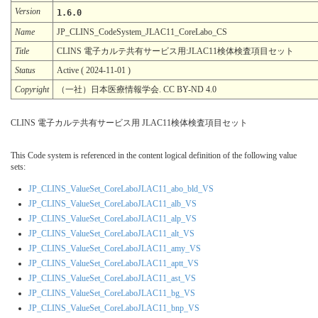
Version
1.6.0
Name
JP_CLINS_CodeSystem_JLAC11_CoreLabo_CS
Title
CLINS 電子カルテ共有サービス用:JLAC11検体検査項目セット
Status
Active ( 2024-11-01 )
Copyright
（一社）日本医療情報学会. CC BY-ND 4.0
CLINS 電子カルテ共有サービス用 JLAC11検体検査項目セット
This Code system is referenced in the content logical definition of the following value
sets:
JP_CLINS_ValueSet_CoreLaboJLAC11_abo_bld_VS
JP_CLINS_ValueSet_CoreLaboJLAC11_alb_VS
JP_CLINS_ValueSet_CoreLaboJLAC11_alp_VS
JP_CLINS_ValueSet_CoreLaboJLAC11_alt_VS
JP_CLINS_ValueSet_CoreLaboJLAC11_amy_VS
JP_CLINS_ValueSet_CoreLaboJLAC11_aptt_VS
JP_CLINS_ValueSet_CoreLaboJLAC11_ast_VS
JP_CLINS_ValueSet_CoreLaboJLAC11_bg_VS
JP_CLINS_ValueSet_CoreLaboJLAC11_bnp_VS