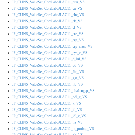
JP_CLINS_ValueSet_CoreLaboJLAC11_bun_VS
JP_CLINS_ValueSet_CoreLaboJLAC11_ca_VS
JP_CLINS_ValueSet_CoreLaboJLAC11_che_VS
JP_CLINS_ValueSet_CoreLaboJLAC11_ck_VS
JP_CLINS_ValueSet_CoreLaboJLAC11_cl_VS
JP_CLINS_ValueSet_CoreLaboJLAC11_cre_VS
JP_CLINS_ValueSet_CoreLaboJLAC11_crp_VS
JP_CLINS_ValueSet_CoreLaboJLAC11_crp_class_VS
JP_CLINS_ValueSet_CoreLaboJLAC11_cys_c_VS
JP_CLINS_ValueSet_CoreLaboJLAC11_d_bil_VS
JP_CLINS_ValueSet_CoreLaboJLAC11_dd_VS
JP_CLINS_ValueSet_CoreLaboJLAC11_fbg_VS
JP_CLINS_ValueSet_CoreLaboJLAC11_ggt_VS
JP_CLINS_ValueSet_CoreLaboJLAC11_hb_VS
JP_CLINS_ValueSet_CoreLaboJLAC11_hba1cngsp_VS
JP_CLINS_ValueSet_CoreLaboJLAC11_hdl_c_VS
JP_CLINS_ValueSet_CoreLaboJLAC11_k_VS
JP_CLINS_ValueSet_CoreLaboJLAC11_ld_VS
JP_CLINS_ValueSet_CoreLaboJLAC11_ldl_c_VS
JP_CLINS_ValueSet_CoreLaboJLAC11_na_VS
JP_CLINS_ValueSet_CoreLaboJLAC11_nt_probnp_VS
JP_CLINS_ValueSet_CoreLaboJLAC11_plt_VS