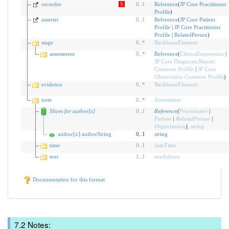
recorder
S
0
..
1
Reference
(
JP Core Practitioner
Profile
)
asserter
0
..
1
Reference
(
JP Core Patient
Profile
|
JP Core Practitioner
Profile
|
RelatedPerson
)
stage
0
..
*
BackboneElement
assessment
0
..
*
Reference
(
ClinicalImpression
|
JP Core DiagnosticReport
Common Profile
|
JP Core
Observation Common Profile
)
evidence
0
..
*
BackboneElement
note
0
..
*
Annotation
Slices for author[x]
0
..
1
Reference
(
Practitioner
|
Patient
|
RelatedPerson
|
Organization
)
,
string
author[x]:authorString
0..1
string
time
0
..
1
dateTime
text
1
..
1
markdown
Documentation for this format
Notes: