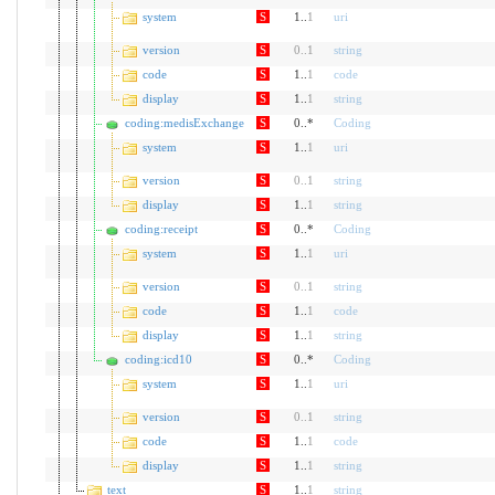
system
S
1..
1
uri
version
S
0
..
1
string
code
S
1..
1
code
display
S
1..
1
string
coding:medisExchange
S
0..*
Coding
system
S
1..
1
uri
version
S
0
..
1
string
display
S
1..
1
string
coding:receipt
S
0..*
Coding
system
S
1..
1
uri
version
S
0
..
1
string
code
S
1..
1
code
display
S
1..
1
string
coding:icd10
S
0..*
Coding
system
S
1..
1
uri
version
S
0
..
1
string
code
S
1..
1
code
display
S
1..
1
string
text
S
1..
1
string