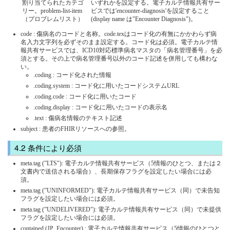
割り当てられたカテゴ
いずれかを設定する。電子カルテ情報共有サー
リー。problem-list-item
ビスでは'encounter-diagnosis'を設定すること
（プロブレムリスト）
(display name は"Encounter Diagnosis")。
code : 傷病名のコードと名称。code.texはコード化の有無にかかわらず病
名入力文字列を必ずそのまま設定する。コード化は必須。電子カルテ情
報共有サービスでは、ICD10対応標準病名マスタの「病名管理番号」を必
須とする。その上で病名管理番号以外のコード記述を併用しても構わな
い。
.coding : コード化された情報
.coding.system : コード化に用いたコードシステムURL
.coding.code : コード化に用いたコード
.coding.display : コード化に用いたコードの表示名
.text : 傷病名情報のテキスト記述
subject : 患者のFHIRリソースへの参照。
条件により必須
meta.tag (”LTS"): 電子カルテ情報共有サービス（5情報のひとつ、または２
文書内で送信される場合）、長期保存フラグを設定したい場合には必
須。
meta.tag (”UNINFORMED"): 電子カルテ情報共有サービス（同）で未告知
フラグを設定したい場合には必須。
meta.tag (”UNDELIVERED"): 電子カルテ情報共有サービス（同）で未提供
フラグを設定したい場合には必須。
contained (JP_Encounter) : 電子カルテ情報共有サービス（5情報のひとつと