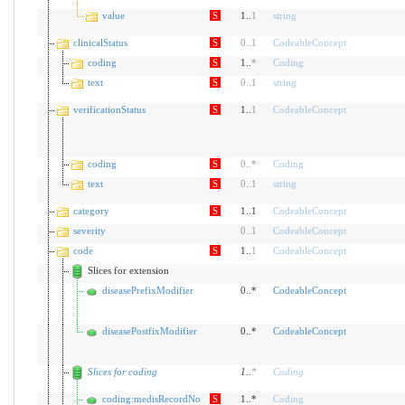
value
S
1..
1
string
clinicalStatus
S
0
..
1
CodeableConcept
coding
S
1..
*
Coding
text
S
0
..
1
string
verificationStatus
S
1..
1
CodeableConcept
coding
S
0
..
*
Coding
text
S
0
..
1
string
category
S
1..1
CodeableConcept
severity
0
..
1
CodeableConcept
code
S
1..
1
CodeableConcept
Slices for extension
diseasePrefixModifier
0..*
CodeableConcept
diseasePostfixModifier
0..*
CodeableConcept
Slices for coding
1
..
*
Coding
coding:medisRecordNo
S
1..*
Coding