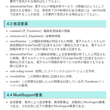
書内で送信される場合はなくてもよい。
abatementDateTime : 電子カルテ情報共有サービス（5情報のひとつとして
送信される場合）では、病名終了日や転帰日がある場合には、dateTime型
で記述することが必須。２文書内で送信される場合はなくてもよい。
推奨要素
contained (JP_Practitioner) : 傷病名登録者の情報
extension (eCS_Department) : 診療科情報
onsetDatetime : この傷病名情報が同定された時期。電子カルテシステムの
病名開始日をdateTime型で記述するのが一般的な方法である。電子カルテ
情報共有サービス以外の場合でもできる限り記述する。
abatementDateTime : この傷病名情報による患者状態が終了したと同定され
た時期。電子カルテシステムの病名終了日をdateTime型で記述するのが一
般的な方法である。電子カルテ情報共有サービス以外の場合でもできる
限り記述する。
code.coding.version : 使用したコードシステムのバージョン文字列
recordedDate : この状態が最初に記録された日時。
recorder : この状態を記録した人の情報を記述しているJP_Practitionerリソ
ースへの参照。
MustSupport要素
必須要素、条件により必須要素、推奨要素は、自動的にMustSupport要素
である。それ以外に以下の要素がMustSupport要素である。