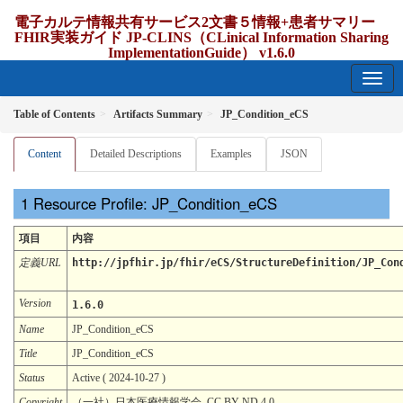
電子カルテ情報共有サービス2文書５情報+患者サマリー
FHIR実装ガイド JP-CLINS（CLinical Information Sharing
ImplementationGuide） v1.6.0
1.6.0 - release Japan
Table of Contents
Artifacts Summary
JP_Condition_eCS
Content
Detailed Descriptions
Examples
JSON
Resource Profile: JP_Condition_eCS
項目
内容
定義URL
http://jpfhir.jp/fhir/eCS/StructureDefinition/JP_Con
Version
1.6.0
Name
JP_Condition_eCS
Title
JP_Condition_eCS
Status
Active ( 2024-10-27 )
Copyright
（一社）日本医療情報学会. CC BY-ND 4.0