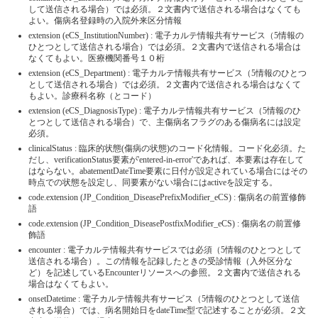
して送信される場合）では必須。２文書内で送信される場合はなくても
よい。傷病名登録時の入院外来区分情報
extension (eCS_InstitutionNumber) : 電子カルテ情報共有サービス（5情報の
ひとつとして送信される場合）では必須。２文書内で送信される場合は
なくてもよい。医療機関番号１０桁
extension (eCS_Department) : 電子カルテ情報共有サービス（5情報のひとつ
として送信される場合）では必須。２文書内で送信される場合はなくて
もよい。診療科名称（とコード）
extension (eCS_DiagnosisType) : 電子カルテ情報共有サービス（5情報のひ
とつとして送信される場合）で、主傷病名フラグのある傷病名には設定
必須。
clinicalStatus : 臨床的状態(傷病の状態)のコード化情報。コード化必須。た
だし、verificationStatus要素が'entered-in-error'であれば、本要素は存在して
はならない。abatementDateTime要素に日付が設定されている場合にはその
時点での状態を設定し、同要素がない場合にはactiveを設定する。
code.extension (JP_Condition_DiseasePrefixModifier_eCS) : 傷病名の前置修飾
語
code.extension (JP_Condition_DiseasePostfixModifier_eCS) : 傷病名の前置修
飾語
encounter : 電子カルテ情報共有サービスでは必須（5情報のひとつとして
送信される場合）。この情報を記録したときの受診情報（入外区分な
ど）を記述しているEncounterリソースへの参照。２文書内で送信される
場合はなくてもよい。
onsetDatetime : 電子カルテ情報共有サービス（5情報のひとつとして送信
される場合）では、病名開始日をdateTime型で記述することが必須。２文