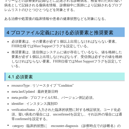
マリーなどの診療要約記録などに記述される診断病名、検査等のための疑い
病名として記録される傷病名情報、診療録中に医師により記録されるプロブ
レムリストのひとつひとつなどを対象とする。
ある治療や処置後の臨床情報や患者の健康状態なども対象になる。
プロファイル定義における必須要素と推奨要素
必須要素は、その要素が必ず１個以上出現しなければならない要素。
FHIR仕様ではMust Supportフラグを設定している。
推奨要素は、送信側はシステムに値が存在しているなら、値を格納した
要素が必ず１個以上出現しなければならず、受信側は必ずその値を格納
しなければならない要素。FHIR仕様ではMust Supportフラグを設定して
いる。
必須要素
resourceType : リソースタイプ "Condition"
meta.lastUpdated : 最終更新日時
meta.profile : プロファイルURL、バージョン併記必須。
identifier : インスタンス識別ID
verificationStatus : 入力された臨床的状態に対する検証状況。コード化必
須。疑い病名の場合には、unconfirmedを設定し、それ以外の場合には通
常confirmedを設定する。
category : 臨床的状態に
encounter-diagnosis （診察時点での診断名）の