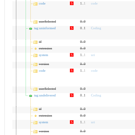
code
S
1..
1
code
userSelected
0
..
0
tag:uninformed
S
0..1
Coding
id
0
..
0
extension
0
..
0
system
S
1..
1
uri
version
0
..
0
code
S
1..
1
code
userSelected
0
..
0
tag:undelivered
S
0..1
Coding
id
0
..
0
extension
0
..
0
system
S
1..
1
uri
version
0
..
0