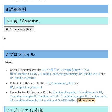
詳細説明
表 「Condition」
表「Condition」開く
プロファイル
Usage:
Use this Resource Profile:
CLINS電子カルテ情報共有サービス
用:JP_Bundle_CLINS
,
JP_Bundle_eDischargeSummary
,
JP_Bundle_ePCS
and
JP_Bundle_eReferral
Refer to this Resource Profile:
JP_Composition_ePCS
and
JP_Composition_eReferral
Examples for this Resource Profile:
Condition/Example-JP-Condition-eCS-01
,
Condition/Example-JP-Condition-eCS-02
,
Condition/Example-JP-Condition-eCS-
03
,
Condition/Example-JP-Condition-eCS-ABDPAIN
...
Show 4 more
プロファイル詳細