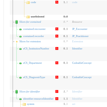
code
S
1..
1
code
userSelected
0
..
0
Slices for contained
0
..
*
Resource
contained:encounter
S
0..1
JP_Encounter
contained:recorder
S
0..1
JP_Practitioner
Slices for extension
0
..
*
Extension
eCS_InstitutionNumber
S
0..1
Identifier
eCS_Department
S
0..1
CodeableConcept
eCS_DiagnosisType
S
0..1
CodeableConcept
Slices for identifier
S
1
..
*
Identifier
identifier:resourceIdentifier
S
1..1
Identifier
system
1..
1
uri