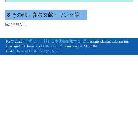
その他、参考文献・リンク等
特記事項なし
IG © 2023+
管理：（一社）日本医療情報学会.
. Package clinical-information-
sharing#1.6.0 based on
FHIR 4.0.1
. Generated
2024-12-09
Links:
Table of Contents
|
QA Report