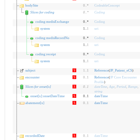
bodySite
0
..
*
CodeableConcept
Slices for coding
0
..
*
Coding
coding:medisExchange
0..*
Coding
system
1..
1
uri
coding:medisRecordNo
0..*
Coding
system
1..
1
uri
coding:receipt
0..*
Coding
system
1..
1
uri
subject
S
1
..
1
Reference
(
JP_Patient_eCS
)
encounter
S
0
..
1
Reference
(
JP Core Encounter
Profile
)
Slices for onset[x]
S
0
..
1
dateTime
,
Age
,
Period
,
Range
,
string
onset[x]:onsetDateTime
S
0..1
dateTime
abatement[x]
S
0
..
1
dateTime
recordedDate
S
0
..
1
dateTime