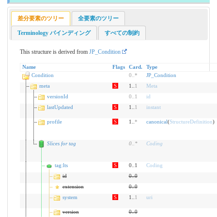
差分要素のツリー
全要素のツリー
Terminology バインディング
すべての制約
This structure is derived from
JP_Condition
Name
Flags
Card.
Type
Condition
0
..
*
JP_Condition
meta
S
1..
1
Meta
versionId
0
..
1
id
lastUpdated
S
1..
1
instant
profile
S
1..
*
canonical
(
StructureDefinition
)
Slices for tag
0
..
*
Coding
tag:lts
S
0..1
Coding
id
0
..
0
extension
0
..
0
system
S
1..
1
uri
version
0
..
0