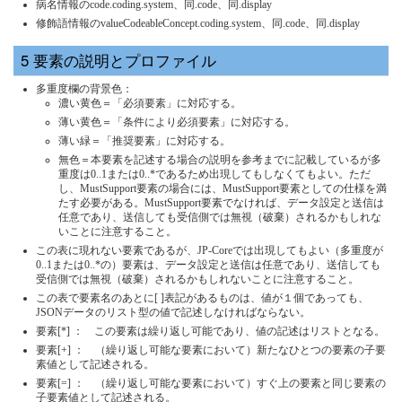
病名情報のcode.coding.system、同.code、同.display
修飾語情報のvalueCodeableConcept.coding.system、同.code、同.display
要素の説明とプロファイル
多重度欄の背景色：
濃い黄色＝「必須要素」に対応する。
薄い黄色＝「条件により必須要素」に対応する。
薄い緑＝「推奨要素」に対応する。
無色＝本要素を記述する場合の説明を参考までに記載しているが多
重度は0..1または0..*であるため出現してもしなくてもよい。ただ
し、MustSupport要素の場合には、MustSupport要素としての仕様を満
たす必要がある。MustSupport要素でなければ、データ設定と送信は
任意であり、送信しても受信側では無視（破棄）されるかもしれな
いことに注意すること。
この表に現れない要素であるが、JP-Coreでは出現してもよい（多重度が
0..1または0..*の）要素は、データ設定と送信は任意であり、送信しても
受信側では無視（破棄）されるかもしれないことに注意すること。
この表で要素名のあとに[ ]表記があるものは、値が１個であっても、
JSONデータのリスト型の値で記述しなければならない。
要素[*] ： この要素は繰り返し可能であり、値の記述はリストとなる。
要素[+] ： （繰り返し可能な要素において）新たなひとつの要素の子要
素値として記述される。
要素[=] ： （繰り返し可能な要素において）すぐ上の要素と同じ要素の
子要素値として記述される。