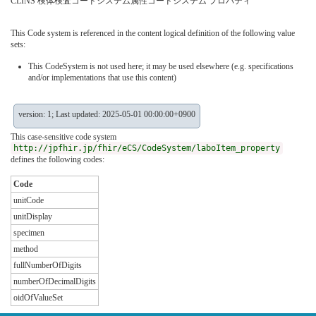
CLINS 検体検査コードシステム属性コードシステム プロパティ
This Code system is referenced in the content logical definition of the following value
sets:
This CodeSystem is not used here; it may be used elsewhere (e.g. specifications
and/or implementations that use this content)
version: 1; Last updated: 2025-05-01 00:00:00+0900
This case-sensitive code system
http://jpfhir.jp/fhir/eCS/CodeSystem/laboItem_property
defines the following codes:
Code
unitCode
unitDisplay
specimen
method
fullNumberOfDigits
numberOfDecimalDigits
oidOfValueSet