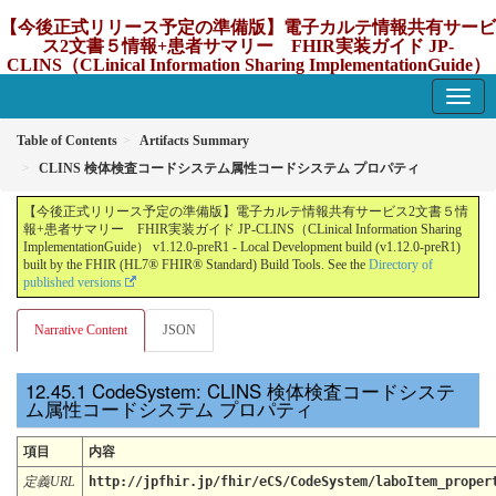
【今後正式リリース予定の準備版】電子カルテ情報共有サービ
ス2文書５情報+患者サマリー FHIR実装ガイド JP-
CLINS（CLinical Information Sharing ImplementationGuide）
v1.12.0-preR1
1.12.0-preR1 - update Japan
Table of Contents
Artifacts Summary
CLINS 検体検査コードシステム属性コードシステム プロパティ
【今後正式リリース予定の準備版】電子カルテ情報共有サービス2文書５情
報+患者サマリー FHIR実装ガイド JP-CLINS（CLinical Information Sharing
ImplementationGuide） v1.12.0-preR1 - Local Development build (v1.12.0-preR1)
built by the FHIR (HL7® FHIR® Standard) Build Tools. See the
Directory of
published versions
Narrative Content
JSON
CodeSystem: CLINS 検体検査コードシステ
ム属性コードシステム プロパティ
項目
内容
定義URL
http://jpfhir.jp/fhir/eCS/CodeSystem/laboItem_proper