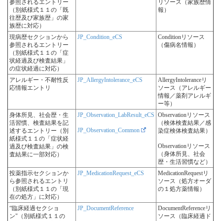
参照されるエントリー
リソース（家族歴情
（別紙様式１１の「既
報）
往歴及び家族歴」の家
族歴に対応）
現病歴セクションから
JP_Condition_eCS
Conditionリソース
参照されるエントリー
（傷病名情報）
（別紙様式１１の「症
状経過及び検査結果」
の症状経過に対応）
アレルギー・不耐性反
JP_AllergyIntolerance_eCS
AllergyIntoleranceリ
応情報エントリ
ソース（アレルギー
情報／薬剤アレルギ
ー等）
身体所見、社会歴・生
JP_Observation_LabResult_eCS
Observationリソース
活習慣、検査結果を記
（検体検査結果／感
JP_Observation_Common
述するエントリー（別
染症検体検査結果）
紙様式１１の「症状経
Observationリソース
過及び検査結果」の検
（身体所見、社会
査結果に一部対応）
歴・生活習慣など）
投薬指示セクションか
JP_MedicationRequest_eCS
MedicationRequestリ
ら参照されるエントリ
ソース（処方オーダ
（別紙様式１１の「現
の１処方薬情報）
在の処方」に対応）
“臨床経過セクショ
JP_DocumentReference
DocumentReferenceリ
ン"（別紙様式１１の
ソース（臨床経過ド