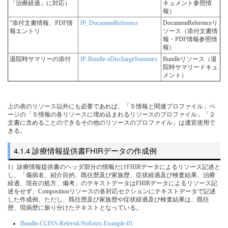
「治療経過」に対応）
キュメント参照情
報）
“添付文書情報、PDF情
JP_DocumentReference
DocumentReferenceリ
報エントリ
ソース（添付文書情
報・PDF情報参照情
報）
退院時サマリーの添付
JP-Bundle-eDischargeSummary
Bundleリソース（退
院時サマリードキュ
メント）
上の表のリソース以外にも必要であれば、「５情報と関連プロファイル」ペ
ージの「５情報の各リソースに埋め込まれるリソースのプロファイル」「２
文書に含めることのできるその他のリソースのプロファイル」は適宜使用で
きる。
診療情報提供書FHIRデータの作成例
1）診療情報提供書のヘッダ部分の情報だけFHIRデータによるリソース記述と
し、「傷病名、紹介目的、既往歴及び家族歴、症状経過及び検査結果、治療
経過、現在の処方、備考」のテキストデータはFHIRデータによるリソース記
述をせず、Compositionリソースの各対応セクションにテキストデータで記述
した作成例。ただし、既往歴及び家族歴や症状経過及び検査結果は、既往
歴、現病歴に振り分けたテキストとなっている。
Bundle-CLINS-Referral-NoEntry-Example-01