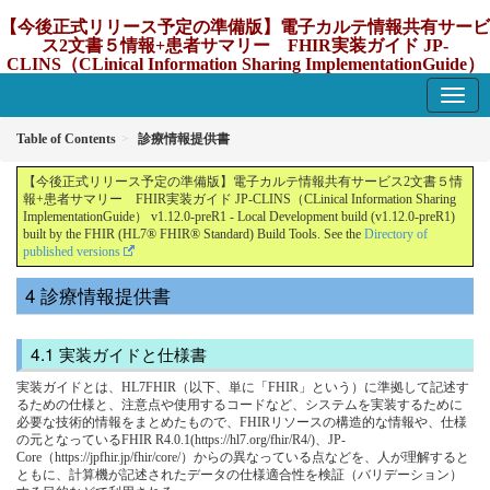
【今後正式リリース予定の準備版】電子カルテ情報共有サービ
ス2文書５情報+患者サマリー FHIR実装ガイド JP-
CLINS（CLinical Information Sharing ImplementationGuide）
v1.12.0-preR1
1.12.0-preR1 - update Japan
Table of Contents
診療情報提供書
【今後正式リリース予定の準備版】電子カルテ情報共有サービス2文書５情
報+患者サマリー FHIR実装ガイド JP-CLINS（CLinical Information Sharing
ImplementationGuide） v1.12.0-preR1 - Local Development build (v1.12.0-preR1)
built by the FHIR (HL7® FHIR® Standard) Build Tools. See the
Directory of
published versions
診療情報提供書
実装ガイドと仕様書
実装ガイドとは、HL7FHIR（以下、単に「FHIR」という）に準拠して記述す
るための仕様と、注意点や使用するコードなど、システムを実装するために
必要な技術的情報をまとめたもので、FHIRリソースの構造的な情報や、仕様
の元となっているFHIR R4.0.1(https://hl7.org/fhir/R4/)、JP-
Core（https://jpfhir.jp/fhir/core/）からの異なっている点などを、人が理解すると
ともに、計算機が記述されたデータの仕様適合性を検証（バリデーション）