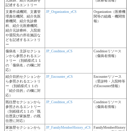
元医師、紹介先医師を
（医療者情報）
記述するエントリー
文書作成機関、文書管
JP_Organization_eCS
Organization（医療機
理責任機関、紹介先医
関等の組織・機関情
療機関、紹介先診療
報）
科、紹介元医療機関、
紹介元診療科、入院前
や退院先の所在施設な
どを記述するエントリ
ー
傷病名・主訴セクショ
JP_Condition_eCS
Conditionリソース
ンから参照されるエン
（傷病名情報）
トリー （別紙様式１１
の「傷病名」の欄に対
応）
紹介目的セクションか
JP_Encounter_eCS
Encounterリソース
ら参照されるエントリ
（受診時・入院時等
ー （別紙様式１１の
のEncounter情報）
「紹介目的」の欄に対
応）
既往歴セクションから
JP_Condition_eCS
Conditionリソース
参照されるエントリー
（傷病名情報）
（別紙様式１１の「既
往歴及び家族歴」の既
往歴に対応）
家族歴セクションから
JP_FamilyMemberHistory_eCS
FamilyMemberHistory