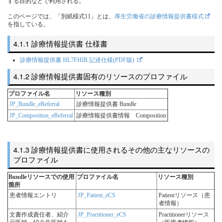
する目的などで利用される。
このページでは、「別紙様式11」とは、
厚生労働省の診療情報提供書様式
を指している。
診療情報提供書 仕様書
診療情報提供書 HL7FHIR 記述仕様(PDF版)
診療情報提供書固有のリソースのプロファイル
プロファイル名
リソース種別
JP_Bundle_eReferral
診療情報提供書 Bundle
JP_Composition_eReferral
診療情報提供書情報 Composition
診療情報提供書に使用されるその他の主なリソースの
プロファイル
Bundleリソースでの使用
プロファイル名
リソース種別
箇所
患者情報エントリ
JP_Patient_eCS
Patientリソース（患
者情報）
文書作成責任者、紹介
JP_Practitioner_eCS
Practitionerリソース