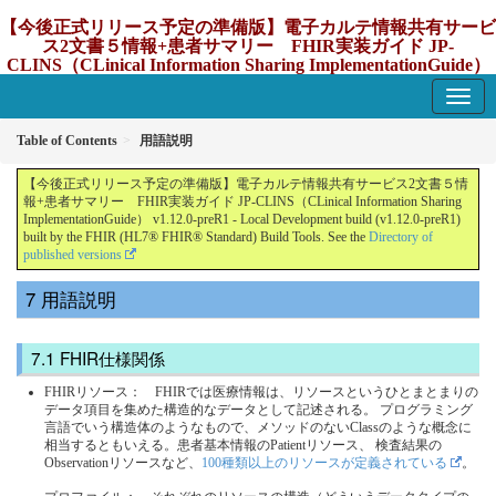
【今後正式リリース予定の準備版】電子カルテ情報共有サービ
ス2文書５情報+患者サマリー FHIR実装ガイド JP-
CLINS（CLinical Information Sharing ImplementationGuide）
v1.12.0-preR1
1.12.0-preR1 - update Japan
Table of Contents
用語説明
【今後正式リリース予定の準備版】電子カルテ情報共有サービス2文書５情
報+患者サマリー FHIR実装ガイド JP-CLINS（CLinical Information Sharing
ImplementationGuide） v1.12.0-preR1 - Local Development build (v1.12.0-preR1)
built by the FHIR (HL7® FHIR® Standard) Build Tools. See the
Directory of
published versions
用語説明
FHIR仕様関係
FHIRリソース： FHIRでは医療情報は、リソースというひとまとまりの
データ項目を集めた構造的なデータとして記述される。 プログラミング
言語でいう構造体のようなもので、メソッドのないClassのような概念に
相当するともいえる。患者基本情報のPatientリソース、 検査結果の
Observationリソースなど、
100種類以上のリソースが定義されている
。