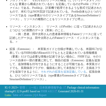
プロファイル： それぞれのリソースの構造（どういうデータタイプの
どんな 要素から構成されているか）を定義しているのがProfile（プロフ
ァイル）である。Profileは、計算機で処理できるような形式で記述された
もので、本IGではJSON言語で記述されている。 Profile自体もひとつのリ
ソースである（type要素がそのリソースタイプであるStructureDefinitionリ
ソース）。リソースの種類のことをリソースタイプと呼ぶ。
リソース・インスタンス： リソース（のProfile）に従って記述されたひ
とつひとつの実際のデータ（実体）のこと。
＜例：患者、田中太郎さんの患者基本情報をPatientリソースに従って
記述したデータは、田中太郎さんのPatientリソース・インスタンスであ
る。＞
拡張（Extension）： 本実装ガイドと仕様が準拠している、米国HL7が公
表しているFHIR仕様のRlease4.0.1でもともと定義されている情報構造
（要素）だけでは必要な情報が記述できない場合に、FHIRでは、そのリ
ソース自体や一部の要素に対して、独自の拡張（Extension）定義を追加
して、追加情報を付与できるようにすることが可能である。本実装ガイ
ドでも、長期保存フラグや、傷病名に対して未告知フラグ、主病名フラ
グを追加できるように、
それぞれの拡張を追加定義している
。拡張自体
も、ひとつのリソースである（type要素がExtensionタイプである
StructureDefinitionリソース）。
IG © 2023+
管理：（一社）日本医療情報学会.
. Package clinical-information-
sharing#1.12.0-preR1 based on
FHIR 4.0.1
. Generated
2026-01-31
Links:
Table of Contents
|
QA Report