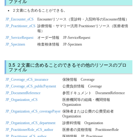
ファイル
２文書にも含めることができる。
JP_Encounter_eCS
Encounterリソース（受診時・入院時等のEncounter情報）
JP_Practitioner_eCS
診療情報・サマリー汎用 Practitionerリソース（医療者情
報）
JP_ServiceRequest
オーダー情報 JP-ServiceRequest
JP_Specimen
検査検体情報 JP-Specimen
２文書に含めることのできるその他のリソースのプロ
ファイル
JP_Coverage_eCS_insurance
保険情報 Coverage
JP_Coverage_eCS_publicPayment
公費負担情報 Coverage
JP_DocumentReference
参照ドキュメント DocumentReference
JP_Organization_eCS
医療機関等の組織・機関情報
Organization
JP_Organization_eCS_coveragePayer
保険者または公費の公費受給者
Organization
JP_Organization_eCS_department
診療科情報 Organization
JP_PractitionerRole_eCS_author
医療者の資格情報 PractitionerRole
JP_Practitioner_eCS_author
医師情報 JP_Practitioner