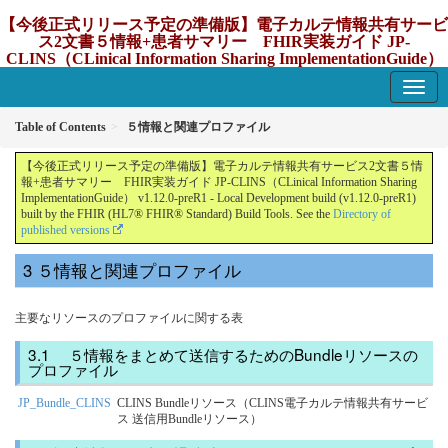
【今後正式リリース予定の準備版】電子カルテ情報共有サービ
ス2文書５情報+患者サマリー FHIR実装ガイド JP-
CLINS（CLinical Information Sharing ImplementationGuide）
v1.12.0-preR1
1.12.0-preR1 - update Japan
Table of Contents
５情報と関連プロファイル
【今後正式リリース予定の準備版】電子カルテ情報共有サービス2文書５情
報+患者サマリー FHIR実装ガイド JP-CLINS（CLinical Information Sharing
ImplementationGuide） v1.12.0-preR1 - Local Development build (v1.12.0-preR1)
built by the FHIR (HL7® FHIR® Standard) Build Tools. See the
Directory of
published versions
５情報と関連プロファイル
主要なリソースのプロファイルに関する表
５情報をまとめて送信するためのBundleリソースの
プロファイル
JP_Bundle_CLINS
CLINS Bundleリソース（CLINS電子カルテ情報共有サービ
ス 送信用Bundleリソース）