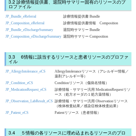
診療情報提供書、退院時サマリー固有のリソースのプ
ロファイル
JP_Bundle_eReferral
診療情報提供書 Bundle
JP_Composition_eReferral
診療情報提供書情報 Composition
JP_Bundle_eDischargeSummary
退院時サマリー Bundle
JP_Composition_eDischargeSummary
退院時サマリー Composition
6情報に該当するリソースと患者リソースのプロファ
イル
JP_AllergyIntolerance_eCS
AllergyIntoleranceリソース（アレルギー情報／
薬剤アレルギー等）
JP_Condition_eCS
Conditionリソース（傷病名情報）
JP_MedicationRequest_eCS
診療情報・サマリー汎用 MedicationRequestリソ
ース（処方オーダの１処方薬情報）
JP_Observation_LabResult_eCS
診療情報・サマリー汎用 Observationリソース
（検体検査結果／感染症検体検査結果）
JP_Patient_eCS
Patientリソース（患者情報）
５情報の各リソースに埋め込まれるリソースのプロ