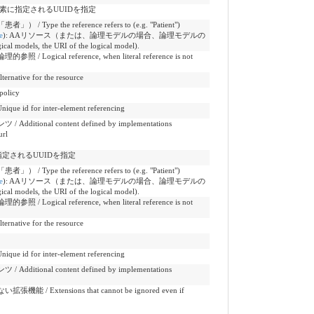
lUrl要素に指定されるUUIDを指定
e the reference refers to (e.g. "Patient")
e
)
:
AAリソース（または、論理モデルの場合、論理モデルの
cal models, the URI of the logical model).
ical reference, when literal reference is not
tive for the resource
olicy
 for inter-element referencing
onal content defined by implementations
url
素に指定されるUUIDを指定
e the reference refers to (e.g. "Patient")
e
)
:
AAリソース（または、論理モデルの場合、論理モデルの
cal models, the URI of the logical model).
ical reference, when literal reference is not
tive for the resource
 for inter-element referencing
onal content defined by implementations
xtensions that cannot be ignored even if