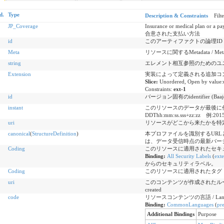
d.
Type
Description & Constraints
Filt
JP_Coverage
Insurance or medical pl
合意された支払い方法
id
このアーティファクトの論理ID / Logical
Meta
リソースに関するMetadata / Metadata
string
エレメント相互参照のためのユニ
Extension
実装によって定義される追加コ
Slice:
Unordered, Open by value:
Constraints:
ext-1
id
バージョン固有のidentifier (Baajon k
instant
このリソースのデータが最後に作
DDThh:mm:ss.sss+zz:zz 例:2015
uri
リソースがどこから来たかを特
canonical
(
StructureDefinition
)
本プロファイルを識別するUR
は、データ受信時点の最新バー
Coding
このリソースに適用されたセキ
Binding:
All Security Labels
(
exte
からのセキュリティラベル。
Coding
このリソースに適用されたタグ
uri
このコンテンツが作成されたルールのセット / A
created
code
リソースコンテンツの言語 / Language o
Binding:
CommonLanguages
(
pre
Additional Bindings
Purpose