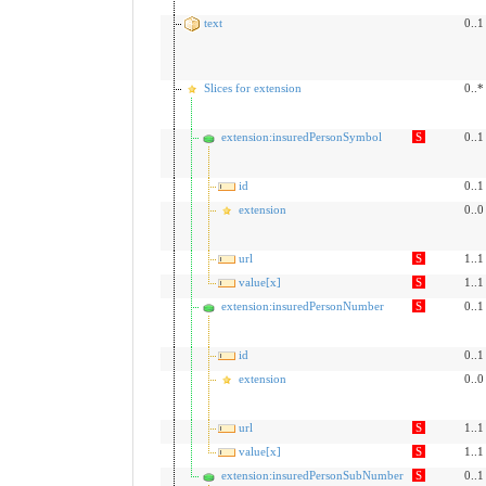
text
0..1
Slices for extension
0..*
extension:insuredPersonSymbol
S
0..1
id
0..1
extension
0..0
url
S
1..1
value[x]
S
1..1
extension:insuredPersonNumber
S
0..1
id
0..1
extension
0..0
url
S
1..1
value[x]
S
1..1
extension:insuredPersonSubNumber
S
0..1