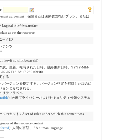
er:
an or a payment agreement 保険または医療費支払いプラン、または
 id of this artifact
 about the resource
ークID
ンテンツ
url
oyū no shikibetsu-shi)
成、更新、複写された日時。最終更新日時。YYYY-MM-
-02-07T13:28:17.239+09:00
定する
Lとバージョンを指定する。バージョン指定を省略した場合に
ジョンとみなされる。
ュリティラベル
nsible
)
:
医療プライバシーおよびセキュリティ分類システム
 set of rules under which this content was
f the resource content
ferred
)
:
人間の言語。 / A human language.