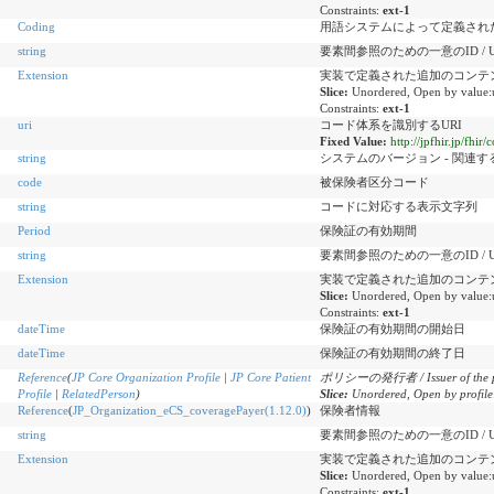
Constraints:
ext-1
Coding
用語システムによって定義されたコード / Co
string
要素間参照のための一意のID / Unique id
Extension
実装で定義された追加のコンテンツ / Additi
Slice:
Unordered, Open by value:
Constraints:
ext-1
uri
コード体系を識別するURI
Fixed Value:
http://jpfhir.jp/fh
string
システムのバージョン - 関連する場合 / Ver
code
被保険者区分コード
string
コードに対応する表示文字列
Period
保険証の有効期間
string
要素間参照のための一意のID / Unique id
Extension
実装で定義された追加のコンテンツ / Additi
Slice:
Unordered, Open by value:
Constraints:
ext-1
dateTime
保険証の有効期間の開始日
dateTime
保険証の有効期間の終了日
Reference
(
JP Core Organization Profile
|
JP Core Patient
ポリシーの発行者 / Issuer of the p
Profile
|
RelatedPerson
)
Slice:
Unordered, Open by profile:
Reference
(
JP_Organization_eCS_coveragePayer(1.12.0)
)
保険者情報
string
要素間参照のための一意のID / Unique id
Extension
実装で定義された追加のコンテンツ / Additi
Slice:
Unordered, Open by value:
Constraints:
ext-1