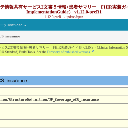
ービス2文書５情報+患者サマリー FHIR実装ガイド JP-CLINS（C
ImplementationGuide） v1.12.0-preR1
1.12.0-preR1 - update Japan
ジDownload
CS_insurance
ー FHIR実装ガイド JP-CLINS（CLinical Information Sharing Implemen
® Standard) Build Tools. See the
Directory of published versions
CS_insurance
tion/StructureDefinition/JP_Coverage_eCS_insurance