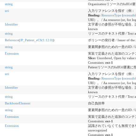
string
Organizationリソースのful
uri
入力リファレンスを指す（例：「患者」） / Typ
Binding:
ResourceType
(
extensibl
URI）。 / Aa resource (or, for logi
Identifier
文字通りの参照が不明な場合、論理的参照 / Log
known
string
リソースのテキスト代替 / Text alterna
Reference
(
JP_Patient_eCS(1.12.0)
)
ポリシーの発行者 / Issuer of the p
string
要素間参照のための一意のID / Unique id
Extension
実装で定義された追加のコンテンツ / Additi
Slice:
Unordered, Open by value:
Constraints:
ext-1
string
PatientリソースのfullUrl要
uri
入力リファレンスを指す（例：「患者」） / Typ
Binding:
ResourceType
(
extensibl
URI）。 / Aa resource (or, for logi
Identifier
文字通りの参照が不明な場合、論理的参照 / Log
known
string
リソースのテキスト代替 / Text alterna
BackboneElement
自己負担率
string
要素間参照のための一意のID / Unique id
Extension
実装で定義された追加のコンテンツ / Additi
Constraints:
ext-1
Extension
認識されていなくても無視できない拡張機能 / E
unrecognized
Constraints:
ext-1