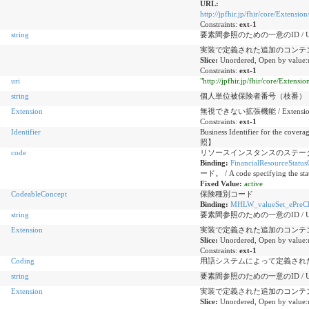
URL:
http://jpfhir.jp/fhir/core/Exten
Constraints:
ext-1
string
要素間参照のための一意のID / Unique id
実装で定義された追加のコンテンツ / Additi
Slice:
Unordered, Open by value:
Constraints:
ext-1
uri
"http://jpfhir.jp/fhir/core/Exte
string
個人単位被保険者番号（枝番）
Extension
無視できない拡張機能 / Extensions th
Constraints:
ext-1
Identifier
Business Identifier f
照】
code
リソースインスタンスのステー
Binding:
FinancialResourceStatus
ード。 / A code specifying the state
Fixed Value:
active
CodeableConcept
保険種別コード
Binding:
MHLW_valueSet_ePreCDA
string
要素間参照のための一意のID / Unique id
Extension
実装で定義された追加のコンテンツ / Additi
Slice:
Unordered, Open by value:
Constraints:
ext-1
Coding
用語システムによって定義されたコード / Co
string
要素間参照のための一意のID / Unique id
Extension
実装で定義された追加のコンテンツ / Additi
Slice:
Unordered, Open by value: