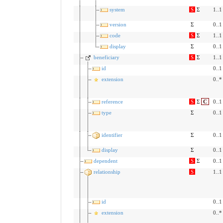
system
S
Σ
1..1
version
Σ
0..1
code
S
Σ
1..1
display
Σ
0..1
beneficiary
S
Σ
1..1
id
0..1
extension
0..*
reference
S
Σ
C
0..1
type
Σ
0..1
identifier
Σ
0..1
display
Σ
0..1
dependent
S
Σ
0..1
relationship
S
1..1
id
0..1
extension
0..*