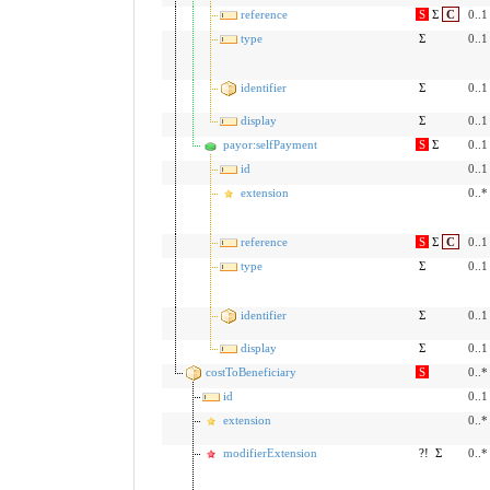
reference
S
Σ
C
0..1
type
Σ
0..1
identifier
Σ
0..1
display
Σ
0..1
payor:selfPayment
S
Σ
0..1
id
0..1
extension
0..*
reference
S
Σ
C
0..1
type
Σ
0..1
identifier
Σ
0..1
display
Σ
0..1
costToBeneficiary
S
0..*
id
0..1
extension
0..*
modifierExtension
?!
Σ
0..*