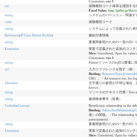
Constraints:
ext-1
uri
保険種別コード体系を識別するU
Fixed Value:
http://jpfhir.jp/fh
string
システムのバージョン - 関連する場合 / Ver
code
保険種別コード
string
システムによって定義された表現 / Repres
Reference
(
JP Core Patient Profile
)
被給付者情報
string
要素間参照のための一意のID / Unique id
Extension
実装で定義された追加のコンテンツ / Additi
Slice:
Unordered, Open by value:
Constraints:
ext-1
string
PatientリソースのfullUrl要
uri
入力リファレンスを指す（例：「患者」） / Typ
Binding:
ResourceType
(
extensibl
URI）。 / Aa resource (or, for logi
Identifier
文字通りの参照が不明な場合、論理的参照 / Log
known
string
リソースのテキスト代替 / Text alterna
string
被保険者番号（枝番）
CodeableConcept
Beneficiary relationship to
Binding:
SubscriberRelationshipC
者）の関係。 / The relationship betwe
party/patient).
string
要素間参照のための一意のID / Unique id
Extension
実装で定義された追加のコンテンツ / Additi
Slice:
Unordered, Open by value: