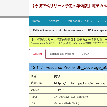
【今後正式リリース予定の準備版】電子カルテ情報共有サ
Home
Artifacts
Validationガイド
パッケー
Table of Contents
Artifacts Summary
JP_Coverage_e
【今後正式リリース予定の準備版】電子カルテ情報共有サービス2文書５情報+患者サマリ
Development build (v1.12.0-preR1) built by the FHIR (HL7® FHIR
Content
Detailed Descriptions
JSON
Resource Profile: JP_Coverage_e
項目
内容
定義URL
http://jpfhir.jp/fhir/ePrescrip
Version
1.12.0
Name
JP_Coverage_eCS_insurance
Status
Active ( 2024-09-14 )