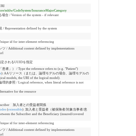
RI
ir/core/mhlw/CodeSystem/InsuranceMajorCategory
sion of the system - if relevant
entation defined by the system
 for inter-element referencing
onal content defined by implementations
url
素に指定されるUUIDを指定
e the reference refers to (e.g. "Patient")
e
)
:
AAリソース（または、論理モデルの場合、論理モデルの
cal models, the URI of the logical model).
ical reference, when literal reference is not
tive for the resource
 the subscriber 加入者との受益者関係
odes
(
extensible
)
:
加入者と受益者（被保険者/対象当事者/患
en the Subscriber and the Beneficiary (insured/covered
 for inter-element referencing
onal content defined by implementations
url