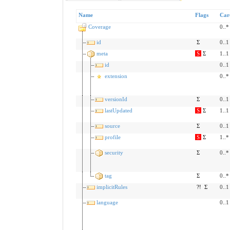
Name
Flags
Car
Coverage
0..*
id
Σ
0..1
meta
S
Σ
1..1
id
0..1
extension
0..*
versionId
Σ
0..1
lastUpdated
S
Σ
1..1
source
Σ
0..1
profile
S
Σ
1..*
security
Σ
0..*
tag
Σ
0..*
implicitRules
?!
Σ
0..1
language
0..1