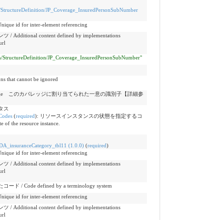
sion/StructureDefinition/JP_Coverage_InsuredPersonSubNumber
 for inter-element referencing
onal content defined by implementations
url
nsion/StructureDefinition/JP_Coverage_InsuredPersonSubNumber"
at cannot be ignored
or the coverage このカバレッジに割り当てられた一意の識別子【詳細参
タス
Codes
(
required
)
:
リソースインスタンスの状態を指定するコ
 of the resource instance.
_insuranceCategory_tbl11 (1.0.0)
(
required
)
 for inter-element referencing
onal content defined by implementations
url
de defined by a terminology system
 for inter-element referencing
onal content defined by implementations
url