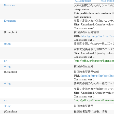
AllLanguages
Max Bindi
Narrative
人間の解釈のためのリソースのテキスト概要 / 
interpretation
This profile does not constrain t
data elements
Extension
実装で定義された追加のコンテンツ / Additi
Slice:
Unordered, Open by value:
Constraints:
ext-1
(Complex)
被保険者証記号情報
URL:
http://jpfhir.jp/fhir/core
Constraints:
ext-1
string
要素間参照のための一意のID / Unique id
実装で定義された追加のコンテンツ / Additi
Slice:
Unordered, Open by value:
Constraints:
ext-1
uri
"http://jpfhir.jp/fhir/core/Exten
string
被保険者証記号
(Complex)
被保険者証番号情報
URL:
http://jpfhir.jp/fhir/core
Constraints:
ext-1
string
要素間参照のための一意のID / Unique id
実装で定義された追加のコンテンツ / Additi
Slice:
Unordered, Open by value:
Constraints:
ext-1
uri
"http://jpfhir.jp/fhir/core/Exten
string
被保険者証番号
(Complex)
被保険者証等「枝番」情報