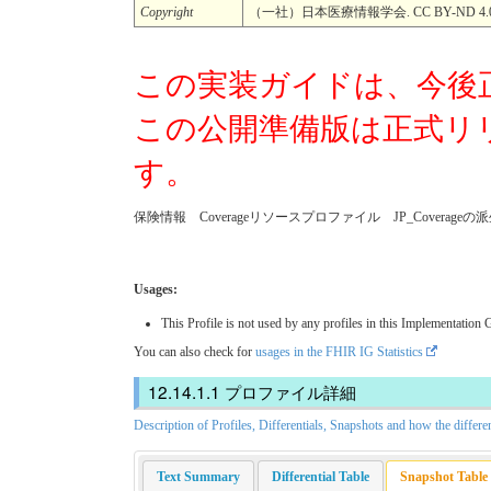
Copyright
（一社）日本医療情報学会. CC BY-ND 4.
この実装ガイドは、今後
この公開準備版は正式リ
す。
保険情報 Coverageリソースプロファイル JP_Coverage
Usages:
This Profile is not used by any profiles in this Implementation 
You can also check for
usages in the FHIR IG Statistics
プロファイル詳細
Description of Profiles, Differentials, Snapshots and how the differe
Text Summary
Differential Table
Snapshot Table