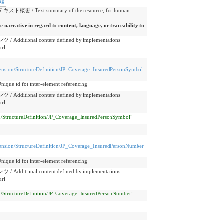
ng
Text summary of the resource, for human
he narrative in regard to content, language, or traceability to
onal content defined by implementations
url
/Extension/StructureDefinition/JP_Coverage_InsuredPersonSymbol
 for inter-element referencing
onal content defined by implementations
url
sion/StructureDefinition/JP_Coverage_InsuredPersonSymbol"
/Extension/StructureDefinition/JP_Coverage_InsuredPersonNumber
 for inter-element referencing
onal content defined by implementations
url
sion/StructureDefinition/JP_Coverage_InsuredPersonNumber"