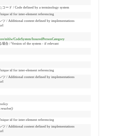
de defined by a terminology system
 for inter-element referencing
onal content defined by implementations
url
ir/core/mhlw/CodeSystem/InsuredPersonCategory
sion of the system - if relevant
 for inter-element referencing
onal content defined by implementations
url
olicy
resolve()
 for inter-element referencing
onal content defined by implementations
url