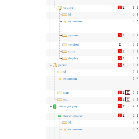
coding
S
Σ
1..1
id
0..1
extension
0..*
system
S
Σ
0..1
version
Σ
0..1
code
S
Σ
0..1
display
S
Σ
0..1
period
S
Σ
0..1
id
0..1
extension
0..*
start
S
Σ
C
0..1
end
S
Σ
C
0..1
Slices for payor
S
Σ
1
..
1
payor:insurer
S
Σ
0..1
id
0..1
extension
0..*