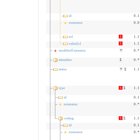
id
0..1
extension
0..0
url
S
1..1
value[x]
S
1..1
modifierExtension
?!
0..*
identifier
Σ
0..*
status
?!
Σ
1..1
type
S
Σ
1..1
id
0..1
extension
0..*
coding
S
Σ
1..1
id
0..1
extension
0..*