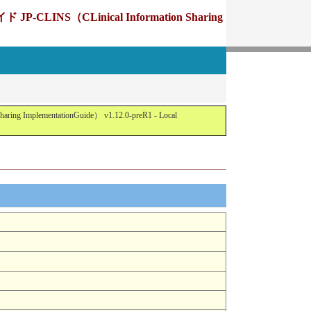
Linical Information Sharing
tationGuide） v1.12.0-preR1 - Local