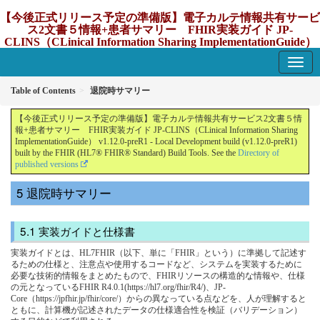
【今後正式リリース予定の準備版】電子カルテ情報共有サービ
ス2文書５情報+患者サマリー FHIR実装ガイド JP-
CLINS（CLinical Information Sharing ImplementationGuide）
v1.12.0-preR1
1.12.0-preR1 - update Japan
Table of Contents
退院時サマリー
【今後正式リリース予定の準備版】電子カルテ情報共有サービス2文書５情
報+患者サマリー FHIR実装ガイド JP-CLINS（CLinical Information Sharing
ImplementationGuide） v1.12.0-preR1 - Local Development build (v1.12.0-preR1)
built by the FHIR (HL7® FHIR® Standard) Build Tools. See the
Directory of
published versions
退院時サマリー
実装ガイドと仕様書
実装ガイドとは、HL7FHIR（以下、単に「FHIR」という）に準拠して記述す
るための仕様と、注意点や使用するコードなど、システムを実装するために
必要な技術的情報をまとめたもので、FHIRリソースの構造的な情報や、仕様
の元となっているFHIR R4.0.1(https://hl7.org/fhir/R4/)、JP-
Core（https://jpfhir.jp/fhir/core/）からの異なっている点などを、人が理解すると
ともに、計算機が記述されたデータの仕様適合性を検証（バリデーション）