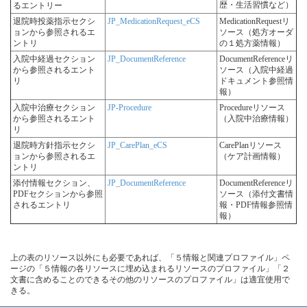
歴・生活習慣など）
るエントリー
退院時投薬指示セクシ
JP_MedicationRequest_eCS
MedicationRequestリ
ョンから参照されるエ
ソース（処方オーダ
ントリ
の１処方薬情報）
入院中経過セクション
JP_DocumentReference
DocumentReferenceリ
から参照されるエント
ソース（入院中経過
リ
ドキュメント参照情
報）
入院中治療セクション
JP-Procedure
Procedureリソース
から参照されるエント
（入院中治療情報）
リ
退院時方針指示セクシ
JP_CarePlan_eCS
CarePlanリソース
ョンから参照されるエ
（ケア計画情報）
ントリ
添付情報セクション、
JP_DocumentReference
DocumentReferenceリ
PDFセクションから参照
ソース（添付文書情
されるエントリ
報・PDF情報参照情
報）
上の表のリソース以外にも必要であれば、「５情報と関連プロファイル」ペ
ージの「５情報の各リソースに埋め込まれるリソースのプロファイル」「２
文書に含めることのできるその他のリソースのプロファイル」は適宜使用で
きる。