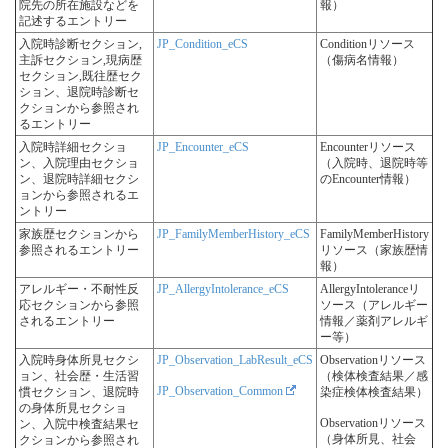
院先の所在施設などを
報）
記述するエントリー
入院時診断セクション,
JP_Condition_eCS
Conditionリソース
主訴セクション,現病歴
（傷病名情報）
セクション,既往歴セク
ション、退院時診断セ
クションから参照され
るエントリー
入院時詳細セクショ
JP_Encounter_eCS
Encounterリソース
ン、入院理由セクショ
（入院時、退院時等
ン、退院時詳細セクシ
のEncounter情報）
ョンから参照されるエ
ントリー
家族歴セクションから
JP_FamilyMemberHistory_eCS
FamilyMemberHistory
参照されるエントリー
リソース（家族歴情
報）
アレルギー・不耐性反
JP_AllergyIntolerance_eCS
AllergyIntoleranceリ
応セクションから参照
ソース（アレルギー
されるエントリー
情報／薬剤アレルギ
ー等）
入院時身体所見セクシ
JP_Observation_LabResult_eCS
Observationリソース
ョン、社会歴・生活習
（検体検査結果／感
JP_Observation_Common
慣セクション、退院時
染症検体検査結果）
の身体所見セクショ
Observationリソース
ン、入院中検査結果セ
（身体所見、社会
クションから参照され