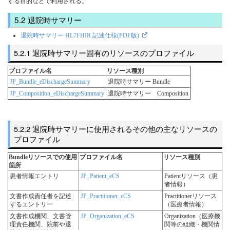
する目的などで利用される。
退院時サマリー
退院時サマリー HL7FHIR 記述仕様(PDF版)
退院時サマリー固有のリソースのプロファイル
プロファイル名
リソース種別
JP_Bundle_eDischargeSummary
退院時サマリー Bundle
JP_Composition_eDischargeSummary
退院時サマリー Composition
退院時サマリーに使用されるその他の主なリソースの
プロファイル
Bundleリソースでの使用
プロファイル名
リソース種別
箇所
患者情報エントリ
JP_Patient_eCS
Patientリソース（患
者情報）
文書作成責任者を記述
JP_Practitioner_eCS
Practitionerリソース
するエントリー
（医療者情報）
文書作成機関、文書管
JP_Organization_eCS
Organization（医療機
理責任機関、院前や退
関等の組織・機関情