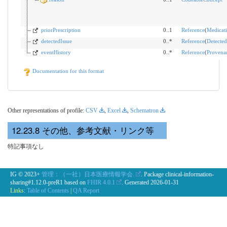
priorPrescription
0..1
Reference
(
Medicat
detectedIssue
0..*
Reference
(
Detected
eventHistory
0..*
Reference
(
Provena
Documentation for this format
Other representations of profile:
CSV
,
Excel
,
Schematron
その他、参考文献・リンク等
特記事項なし
IG © 2023+
管理：（一社）日本医療情報学会.
. Package clinical-information-
sharing#1.12.0-preR1 based on
FHIR 4.0.1
. Generated
2026-01-31
Links:
Table of Contents
|
QA Report