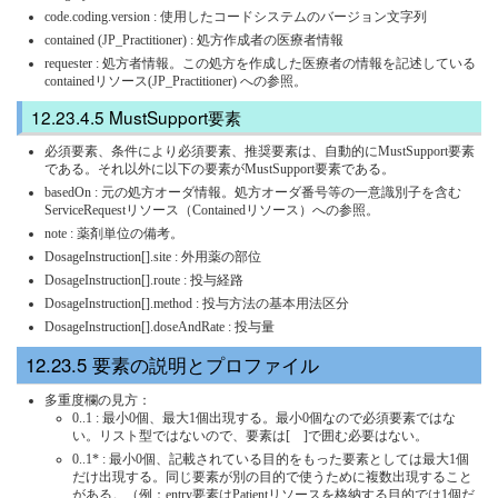
code.coding.version : 使用したコードシステムのバージョン文字列
contained (JP_Practitioner) : 処方作成者の医療者情報
requester : 処方者情報。この処方を作成した医療者の情報を記述している
containedリソース(JP_Practitioner) への参照。
MustSupport要素
必須要素、条件により必須要素、推奨要素は、自動的にMustSupport要素
である。それ以外に以下の要素がMustSupport要素である。
basedOn : 元の処方オーダ情報。処方オーダ番号等の一意識別子を含む
ServiceRequestリソース（Containedリソース）への参照。
note : 薬剤単位の備考。
DosageInstruction[].site : 外用薬の部位
DosageInstruction[].route : 投与経路
DosageInstruction[].method : 投与方法の基本用法区分
DosageInstruction[].doseAndRate : 投与量
要素の説明とプロファイル
多重度欄の見方：
0..1 : 最小0個、最大1個出現する。最小0個なので必須要素ではな
い。リスト型ではないので、要素は[ ]で囲む必要はない。
0..1* : 最小0個、記載されている目的をもった要素としては最大1個
だけ出現する。同じ要素が別の目的で使うために複数出現すること
がある。（例：entry要素はPatientリソースを格納する目的では1個だ