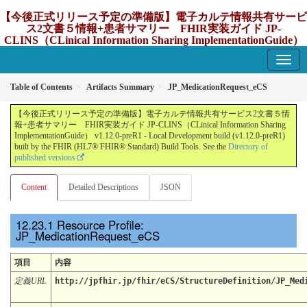
【今後正式リリース予定の準備版】電子カルテ情報共有サービ
ス2文書５情報+患者サマリー FHIR実装ガイド JP-
CLINS（CLinical Information Sharing ImplementationGuide）
v1.12.0-preR1
1.12.0-preR1 - update Japan
Table of Contents
Artifacts Summary
JP_MedicationRequest_eCS
【今後正式リリース予定の準備版】電子カルテ情報共有サービス2文書５情
報+患者サマリー FHIR実装ガイド JP-CLINS（CLinical Information Sharing
ImplementationGuide） v1.12.0-preR1 - Local Development build (v1.12.0-preR1)
built by the FHIR (HL7® FHIR® Standard) Build Tools. See the
Directory of
published versions
Content
Detailed Descriptions
JSON
Resource Profile:
JP_MedicationRequest_eCS
項目
内容
定義URL
http://jpfhir.jp/fhir/eCS/StructureDefinition/JP_Med