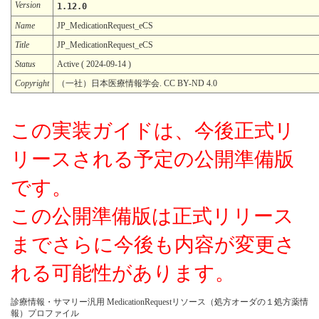
Version
1.12.0
Name
JP_MedicationRequest_eCS
Title
JP_MedicationRequest_eCS
Status
Active ( 2024-09-14 )
Copyright
（一社）日本医療情報学会. CC BY-ND 4.0
この実装ガイドは、今後正式リ
リースされる予定の公開準備版
です。
この公開準備版は正式リリース
までさらに今後も内容が変更さ
れる可能性があります。
診療情報・サマリー汎用 MedicationRequestリソース（処方オーダの１処方薬情
報）プロファイル