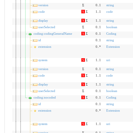
version
Σ
0..1
string
code
S
Σ
1..1
code
display
S
Σ
1..1
string
userSelected
Σ
0..1
boolean
coding:codingGeneralName
S
Σ
0..1
Coding
id
0..1
string
extension
0..*
Extension
system
S
Σ
1..1
uri
version
Σ
0..1
string
code
S
Σ
1..1
code
display
S
Σ
1..1
string
userSelected
Σ
0..1
boolean
coding:nocoded
S
Σ
0..1
Coding
id
0..1
string
extension
0..*
Extension
system
S
Σ
1..1
uri
version
Σ
0..1
string