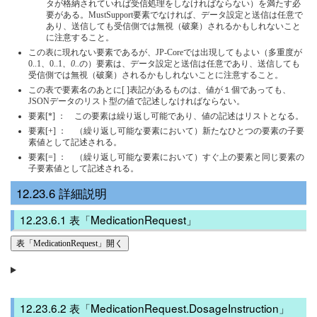
タが格納されていれば受信処理をしなければならない）を満たす必
要がある。MustSupport要素でなければ、データ設定と送信は任意で
あり、送信しても受信側では無視（破棄）されるかもしれないこと
に注意すること。
この表に現れない要素であるが、JP-Coreでは出現してもよい（多重度が
0..1、0..1
、0..
の）要素は、データ設定と送信は任意であり、送信しても
受信側では無視（破棄）されるかもしれないことに注意すること。
この表で要素名のあとに[ ]表記があるものは、値が１個であっても、
JSONデータのリスト型の値で記述しなければならない。
要素[*] ： この要素は繰り返し可能であり、値の記述はリストとなる。
要素[+] ： （繰り返し可能な要素において）新たなひとつの要素の子要
素値として記述される。
要素[=] ： （繰り返し可能な要素において）すぐ上の要素と同じ要素の
子要素値として記述される。
詳細説明
表「MedicationRequest」
表「MedicationRequest」開く
表「MedicationRequest.DosageInstruction」