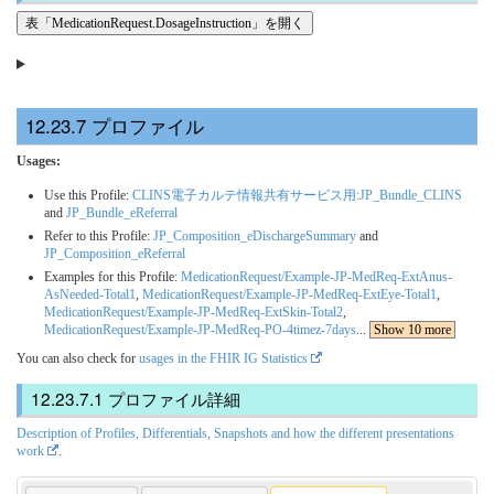
表「MedicationRequest.DosageInstruction」を開く
プロファイル
Usages:
Use this Profile:
CLINS電子カルテ情報共有サービス用:JP_Bundle_CLINS
and
JP_Bundle_eReferral
Refer to this Profile:
JP_Composition_eDischargeSummary
and
JP_Composition_eReferral
Examples for this Profile:
MedicationRequest/Example-JP-MedReq-ExtAnus-
AsNeeded-Total1
,
MedicationRequest/Example-JP-MedReq-ExtEye-Total1
,
MedicationRequest/Example-JP-MedReq-ExtSkin-Total2
,
MedicationRequest/Example-JP-MedReq-PO-4timez-7days
...
Show 10 more
You can also check for
usages in the FHIR IG Statistics
プロファイル詳細
Description of Profiles, Differentials, Snapshots and how the different presentations
work
.