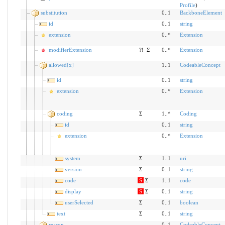
Profile
)
substitution
0..1
BackboneElement
id
0..1
string
extension
0..*
Extension
modifierExtension
?!
Σ
0..*
Extension
allowed[x]
1..1
CodeableConcept
id
0..1
string
extension
0..*
Extension
coding
Σ
1..*
Coding
id
0..1
string
extension
0..*
Extension
system
Σ
1..1
uri
version
Σ
0..1
string
code
S
Σ
1..1
code
display
S
Σ
0..1
string
userSelected
Σ
0..1
boolean
text
Σ
0..1
string
reason
0..1
CodeableConcept