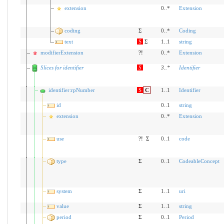
extension
0..*
Extension
coding
Σ
0..*
Coding
text
S
Σ
1..1
string
modifierExtension
?!
0..*
Extension
Slices for identifier
S
3
..
*
Identifier
identifier:rpNumber
S
C
1..1
Identifier
id
0..1
string
extension
0..*
Extension
use
?!
Σ
0..1
code
type
Σ
0..1
CodeableConcept
system
Σ
1..1
uri
value
Σ
1..1
string
period
Σ
0..1
Period