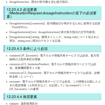
dosageInstruction : 用法や投与量を含む処方指示。
必須要素
（MedicationRequest.dosageInstructionの直下の必須要
素）
DosageInstruction[].extension[] : 投与開始日を明示するために使用する拡張
「PeriodOfUse」
DosageInstruction[].text : dosageInstructionが表す処方指示の文字列表現。
DosageInstruction[].timing : 服用タイミング。timing.codeにコード化された
用法、timing.textに用法のテキストを記述。
条件により必須
contained (JP_Encounter) : 電子カルテ情報共有サービスでは必須。処方登
録時の入院外来区分情報
extension (eCS_InstitutionNumber) : 電子カルテ情報共有サービスでは必
須。医療機関番号１０桁
extension (eCS_Department) : 電子カルテ情報共有サービスでは必須。診療
科名称（とコード）
encounter : 電子カルテ情報共有サービスでは必須。この情報を記録したと
きの受診情報（入外区分など）を記述しているcontainedリソース
(JP_Encounter) への参照
推奨要素
category : 薬剤使用区分