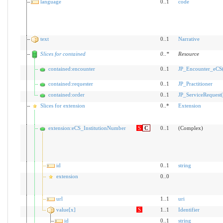
language
0..1
code
text
0..1
Narrative
Slices for contained
0
..
*
Resource
contained:encounter
0..1
JP_Encounter_eCS(
contained:requester
0..1
JP_Practitioner
contained:order
0..1
JP_ServiceRequest(
Slices for extension
0..*
Extension
extension:eCS_InstitutionNumber
S
C
0..1
(Complex)
id
0..1
string
extension
0..0
url
1..1
uri
value[x]
S
1..1
Identifier
id
0..1
string