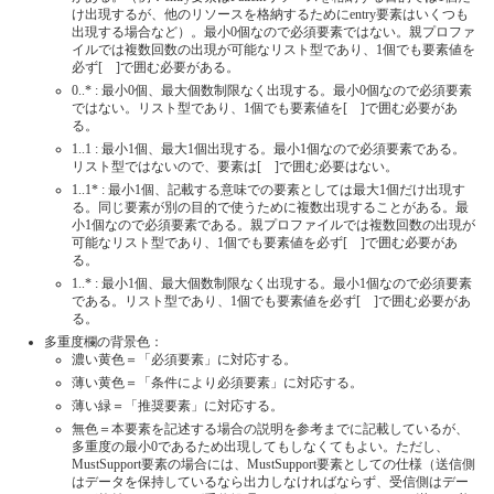
け出現するが、他のリソースを格納するためにentry要素はいくつも
出現する場合など）。最小0個なので必須要素ではない。親プロファ
イルでは複数回数の出現が可能なリスト型であり、1個でも要素値を
必ず[ ]で囲む必要がある。
0..* : 最小0個、最大個数制限なく出現する。最小0個なので必須要素
ではない。リスト型であり、1個でも要素値を[ ]で囲む必要があ
る。
1..1 : 最小1個、最大1個出現する。最小1個なので必須要素である。
リスト型ではないので、要素は[ ]で囲む必要はない。
1..1* : 最小1個、記載する意味での要素としては最大1個だけ出現す
る。同じ要素が別の目的で使うために複数出現することがある。最
小1個なので必須要素である。親プロファイルでは複数回数の出現が
可能なリスト型であり、1個でも要素値を必ず[ ]で囲む必要があ
る。
1..* : 最小1個、最大個数制限なく出現する。最小1個なので必須要素
である。リスト型であり、1個でも要素値を必ず[ ]で囲む必要があ
る。
多重度欄の背景色：
濃い黄色＝「必須要素」に対応する。
薄い黄色＝「条件により必須要素」に対応する。
薄い緑＝「推奨要素」に対応する。
無色＝本要素を記述する場合の説明を参考までに記載しているが、
多重度の最小0であるため出現してもしなくてもよい。ただし、
MustSupport要素の場合には、MustSupport要素としての仕様（送信側
はデータを保持しているなら出力しなければならず、受信側はデー