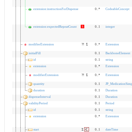
extension:instructionForDispense
0..*
CodeableConcept
extension:expectedRepeatCount
S
0..1
integer
modifierExtension
?!
Σ
0..*
Extension
initialFill
0..1
BackboneElement
id
0..1
string
extension
0..*
Extension
modifierExtension
?!
Σ
0..*
Extension
quantity
0..1
JP_MedicationSimp
duration
0..1
Duration
dispenseInterval
0..1
Duration
validityPeriod
0..1
Period
id
0..1
string
extension
0..*
Extension
start
Σ
C
0..1
dateTime