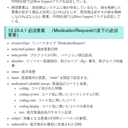
FHIR仕様ではMust Supportフラグを設定している。
推奨要素は、送信側はシステムに値が存在しているなら、値を格納した
要素が必ず１個以上出現しなければならず、受信側は必ずその値を格納
しなければならない要素。FHIR仕様ではMust Supportフラグを設定して
いる。
必須要素 （MedicationRequestの直下の必須
要素）
resourceType : リソースタイプ "MedicationRequest"
meta.lastUpdated : 最終更新日時
meta.profile : プロファイルURL、バージョン併記必須。
identifier : リソース一意識別ID、剤グループ（Rp）番号、剤グループ内連
番
status : 処方状態
intent : 投薬指示の意図。"order" を固定で設定する。
medicationCodeableConcept : 医薬品のコードと名称。
.coding : コード化された情報
.coding.system : コード化に用いたコードシステムURL
.coding.code : コード化に用いたコード
.coding.display : コード化に用いたコードの表示名
.text : 処方医薬品名のテキスト記述
subject : 対象となる患者のFHIRリソースへの参照。
authoredOn : 処方指示が最初に作成された日時。