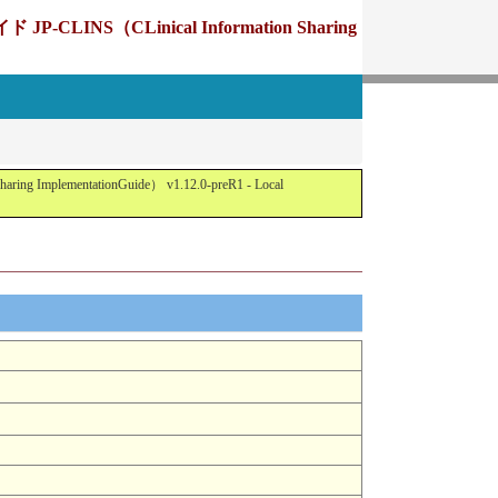
Linical Information Sharing
tationGuide） v1.12.0-preR1 - Local