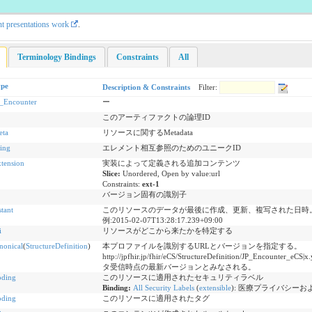
nt presentations work
.
Terminology Bindings
Constraints
All
ype
Description & Constraints
Filter:
_Encounter
ー
このアーティファクトの論理ID
eta
リソースに関するMetadata
ring
エレメント相互参照のためのユニークID
tension
実装によって定義される追加コンテンツ
Slice:
Unordered, Open by value:url
Constraints:
ext-1
バージョン固有の識別子
stant
このリソースのデータが最後に作成、更新、複写された日時。最終更新日時
例:2015-02-07T13:28:17.239+09:00
i
リソースがどこから来たかを特定する
nonical
(
StructureDefinition
)
本プロファイルを識別するURLとバージョンを指定する。
http://jpfhir.jp/fhir/eCS/StructureDefinition/J
タ受信時点の最新バージョンとみなされる。
ding
このリソースに適用されたセキュリティラベル
Binding:
All Security Labels
(
extensible
)
:
医療プライバシーお
ding
このリソースに適用されたタグ