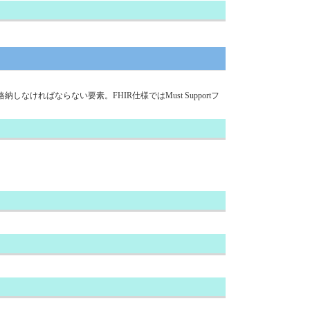
ばならない要素。FHIR仕様ではMust Supportフ