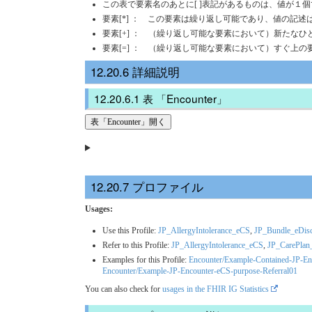
この表で要素名のあとに[ ]表記があるものは、値が１
要素[*] ： この要素は繰り返し可能であり、値の記述
要素[+] ： （繰り返し可能な要素において）新たな
要素[=] ： （繰り返し可能な要素において）すぐ上
詳細説明
表 「Encounter」
表「Encounter」開く
プロファイル
Usages:
Use this Profile:
JP_AllergyIntolerance_eCS
,
JP_Bundle_eDis
Refer to this Profile:
JP_AllergyIntolerance_eCS
,
JP_CarePlan
Examples for this Profile:
Encounter/Example-Contained-JP-
Encounter/Example-JP-Encounter-eCS-purpose-Referral01
You can also check for
usages in the FHIR IG Statistics