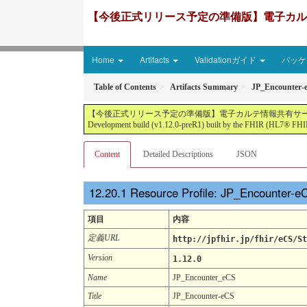
【今後正式リリース予定の準備版】電子カルテ情報共有サ
Home
Artifacts
Validationガイド
パッケー
Table of Contents
Artifacts Summary
JP_Encounter-
【今後正式リリース予定の準備版】電子カルテ情報共有サービス2文書５情報+患者サマリ
Development build (v1.12.0-preR1) built by the FHIR (HL7® FHIR
Content
Detailed Descriptions
JSON
Resource Profile: JP_Encounter-
項目
内容
定義URL
http://jpfhir.jp/fhir/eCS/St
Version
1.12.0
Name
JP_Encounter_eCS
Title
JP_Encounter-eCS