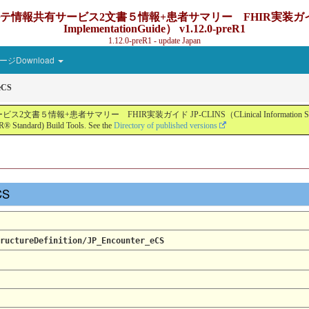
ービス2文書５情報+患者サマリー FHIR実装ガイド JP-CLINS（C
ImplementationGuide） v1.12.0-preR1
1.12.0-preR1 - update Japan
ジDownload
eCS
ー FHIR実装ガイド JP-CLINS（CLinical Information Sharing Implemen
® Standard) Build Tools. See the
Directory of published versions
eCS
ructureDefinition/JP_Encounter_eCS