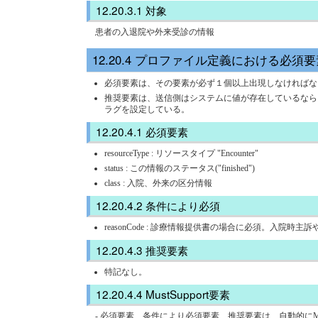
対象
患者の入退院や外来受診の情報
プロファイル定義における必須要
必須要素は、その要素が必ず１個以上出現しなければならない
推奨要素は、送信側はシステムに値が存在しているなら、値
ラグを設定している。
必須要素
resourceType : リソースタイプ "Encounter"
status : この情報のステータス("finished")
class : 入院、外来の区分情報
条件により必須
reasonCode : 診療情報提供書の場合に必須。入院時
推奨要素
特記なし。
MustSupport要素
- 必須要素、条件により必須要素、推奨要素は、自動的にMustS