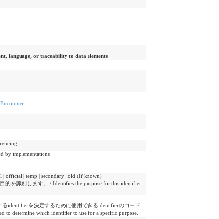
ent, language, or traceability to data elements
edEncounter
encing
y implementations
 temp | secondary | old (If known)
します。 / Identifies the purpose for this identifier,
dentifierを決定するために使用できるidentifierのコード
 determine which identifier to use for a specific purpose.