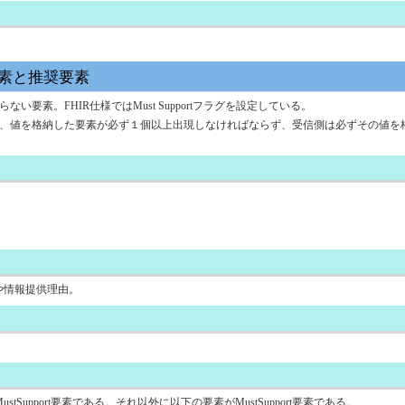
素と推奨要素
要素。FHIR仕様ではMust Supportフラグを設定している。
を格納した要素が必ず１個以上出現しなければならず、受信側は必ずその値を格納しなけれ
主訴や情報提供理由。
upport要素である。それ以外に以下の要素がMustSupport要素である。