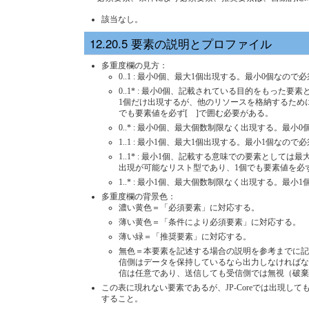
該当なし。
要素の説明とプロファイル
多重度欄の見方：
0..1 : 最小0個、最大1個出現する。最小0個な
0..1* : 最小0個、記載されている目的をもった
1個だけ出現するが、他のリソースを格納するために
でも要素値を必ず[ ]で囲む必要がある。
0..* : 最小0個、最大個数制限なく出現する。
1..1 : 最小1個、最大1個出現する。最小1個な
1..1* : 最小1個、記載する意味での要素と
出現が可能なリスト型であり、1個でも要素値を必ず
1..* : 最小1個、最大個数制限なく出現する。
多重度欄の背景色：
濃い黄色＝「必須要素」に対応する。
薄い黄色＝「条件により必須要素」に対応する。
薄い緑＝「推奨要素」に対応する。
無色＝本要素を記述する場合の説明を参考までに記載して
信側はデータを保持しているなら出力しなければなら
信は任意であり、送信しても受信側では無視（破
この表に現れない要素であるが、JP-Coreでは出現してもよい
すること。