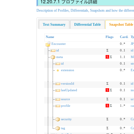
プロファイル詳細
Description of Profiles, Differentials, Snapshots and how the differe
Text Summary
Differential Table
Snapshot Table
Name
Flags
Card.
T
Encounter
0..*
JP
id
Σ
0..1
id
meta
S
Σ
1..1
M
id
0..1
st
extension
0..*
Ex
versionId
Σ
0..1
id
lastUpdated
S
Σ
0..1
in
source
Σ
0..1
ur
profile
S
Σ
1..*
ca
security
Σ
0..*
Co
tag
Σ
0..*
Co