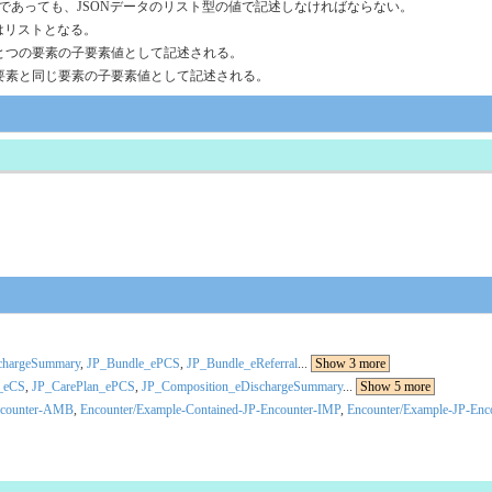
個であっても、JSONデータのリスト型の値で記述しなければならない。
はリストとなる。
ひとつの要素の子要素値として記述される。
の要素と同じ要素の子要素値として記述される。
chargeSummary
,
JP_Bundle_ePCS
,
JP_Bundle_eReferral
...
Show 3 more
_eCS
,
JP_CarePlan_ePCS
,
JP_Composition_eDischargeSummary
...
Show 5 more
Encounter-AMB
,
Encounter/Example-Contained-JP-Encounter-IMP
,
Encounter/Example-JP-Enc