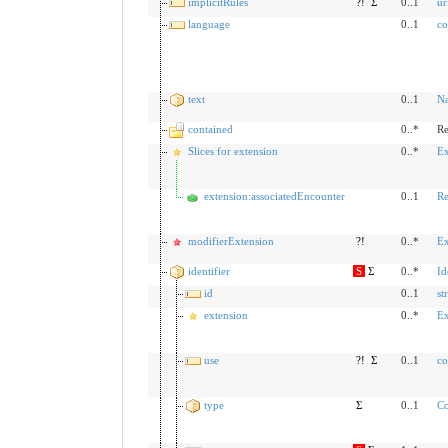
implicitRules
?!
Σ
0..1
ur
language
0..1
co
text
0..1
Na
contained
0..*
Re
Slices for extension
0..*
Ex
extension:associatedEncounter
0..1
Re
modifierExtension
?!
0..*
Ex
identifier
S
Σ
0..*
Id
id
0..1
st
extension
0..*
Ex
use
?!
Σ
0..1
co
type
Σ
0..1
Co