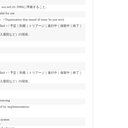
etf:rfc:3986に準拠すること。
d for use
 that issued id (may be just text)
| finished | cancelled + / 予定｜到着｜トリアージ｜進行中｜保留中｜終了｜
受診、入退院など）の現状。
| finished | cancelled + / 予定｜到着｜トリアージ｜進行中｜保留中｜終了｜
受診、入退院など）の現状。
encing
y implementations
system
e