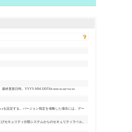
。YYYY-MM-DDThh:mm:ss.sss+zz:zz
P_Encounter_eCS|x.y.zを設定する。バージョン指定を省略した場合には、デー
よびセキュリティ分類システムからのセキュリティラベル。