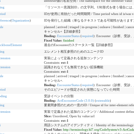
i
identifier値の名前空間 / The namespace for the identifier value
ring
「リソース一意識別ID」の文字列。URI形式を使う場合には、urn:i
riod
IDが使用に有効だった時間期間 / Time period when id is/was vali
ference
(
Organization
)
IDを発行した組織（単なるテキストである可能性があります） / Organization
de
planned | arrived | triaged | in-progress | onleave 
キャンセル+【詳細参照】
Binding:
EncounterStatus
(
required
)
:
Encounter（診察、
Fixed Value:
finished
ckboneElement
過去のEncounterのステータス一覧【詳細参照】
ring
エレメント相互参照のためのユニークID
tension
実装によって定義される追加コンテンツ
Constraints:
ext-1
tension
認識されなくても無視できない拡張機能
Constraints:
ext-1
de
planned | arrived | triaged | in-progress | onleave 
キャンセル+.
Binding:
EncounterStatus
(
required
)
:
Encounter（診察、
riod
そのエピソードが指定された状態になっていた時間
ding
受診イベントの分類
Binding:
ActEncounterCode (3.0.0)
(
extensible
)
ring
要素間参照のための一意のID / Unique id for inter-element refer
tension
実装で定義された追加のコンテンツ / Additional content defined b
Slice:
Unordered, Open by value:url
Constraints:
ext-1
i
用語システムのアイデンティティ / Identity of the terminology 
Fixed Value:
http://terminology.hl7.org/CodeSystem/v3-ActCod