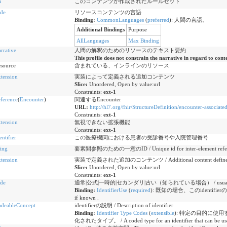
i
このコンテンツが作成されたルールセット
de
リソースコンテンツの言語
Binding:
CommonLanguages
(
preferred
)
:
人間の言語。
Additional Bindings
Purpose
AllLanguages
Max Binding
rrative
人間の解釈のためのリソースのテキスト要約
This profile does not constrain the narrative in regard to cont
source
含まれている、インラインのリソース
tension
実装によって定義される追加コンテンツ
Slice:
Unordered, Open by value:url
Constraints:
ext-1
ference
(
Encounter
)
関連するEncounter
URL:
http://hl7.org/fhir/StructureDefinition/encounter-associat
Constraints:
ext-1
tension
無視できない拡張機能
Constraints:
ext-1
entifier
この医療機関における患者の受診番号や入院管理番号
ring
要素間参照のための一意のID / Unique id for inter-element refer
tension
実装で定義された追加のコンテンツ / Additional content defined b
Slice:
Unordered, Open by value:url
Constraints:
ext-1
de
通常|公式|一時的|セカンダリ|古い（知られている場合） / usual | official |
Binding:
IdentifierUse
(
required
)
:
既知の場合、このidentifierの目的を識別
if known .
deableConcept
identifierの説明 / Description of identifier
Binding:
Identifier Type Codes
(
extensible
)
:
特定の目的に使用するi
化されたタイプ。 / A coded type for an identifier that can be used to