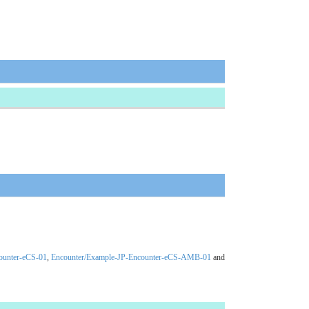
ounter-eCS-01
,
Encounter/Example-JP-Encounter-eCS-AMB-01
and