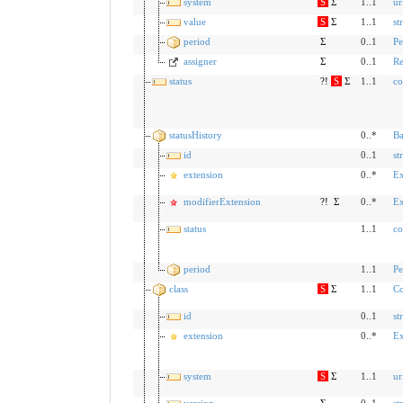
system
S
Σ
1..1
ur
value
S
Σ
1..1
st
period
Σ
0..1
Pe
assigner
Σ
0..1
Re
status
?!
S
Σ
1..1
co
statusHistory
0..*
Ba
id
0..1
st
extension
0..*
Ex
modifierExtension
?!
Σ
0..*
Ex
status
1..1
co
period
1..1
Pe
class
S
Σ
1..1
Co
id
0..1
st
extension
0..*
Ex
system
S
Σ
1..1
ur