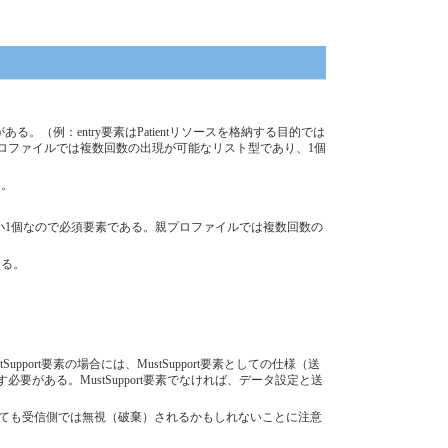
。（例：entry要素はPatientリソースを格納する目的では
プロファイルでは複数回数の出現が可能なリスト型であり、1個
る。
最小1個なので必須要素である。親プロファイルでは複数回数の
ある。
rt要素の場合には、MustSupport要素としての仕様（送
ある。MustSupport要素でなければ、データ設定と送
ても受信側では無視（破棄）されるかもしれないことに注意