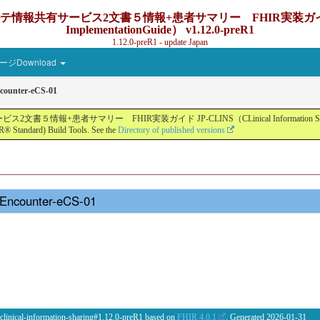
ービス2文書５情報+患者サマリー FHIR実装ガイド JP-CLINS（C
ImplementationGuide） v1.12.0-preR1
1.12.0-preR1 - update Japan
ジDownload
counter-eCS-01
ー FHIR実装ガイド JP-CLINS（CLinical Information Sharing Implemen
® Standard) Build Tools. See the
Directory of published versions
-Encounter-eCS-01
 clinical-information-sharing#1.12.0-preR1 based on
FHIR 4.0.1
. Generated
2026-01-31