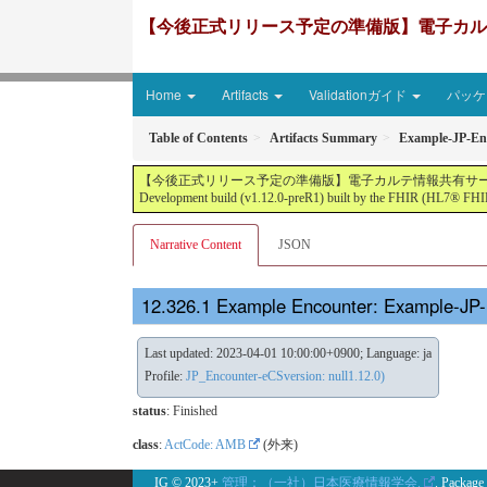
【今後正式リリース予定の準備版】電子カルテ情報共有サ
Home
Artifacts
Validationガイド
パッケー
Table of Contents
Artifacts Summary
Example-JP-En
【今後正式リリース予定の準備版】電子カルテ情報共有サービス2文書５情報+患者サマリ
Development build (v1.12.0-preR1) built by the FHIR (HL7® FHIR
Narrative Content
JSON
Example Encounter: Example-JP
Last updated: 2023-04-01 10:00:00+0900; Language: ja
Profile:
JP_Encounter-eCSversion: null1.12.0)
status
: Finished
class
:
ActCode: AMB
(外来)
IG © 2023+
管理：（一社）日本医療情報学会.
. Package