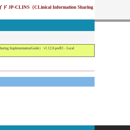
Linical Information Sharing
tationGuide） v1.12.0-preR1 - Local