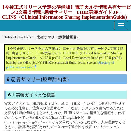
【今後正式リリース予定の準備版】電子カルテ情報共有サービ
ス2文書５情報+患者サマリー FHIR実装ガイド JP-
CLINS（CLinical Information Sharing ImplementationGuide）
v1.12.0-preR1
1.12.0-preR1 - update Japan
Table of Contents
患者サマリー(療養計画書)
【今後正式リリース予定の準備版】電子カルテ情報共有サービス2文書５情
報+患者サマリー FHIR実装ガイド JP-CLINS（CLinical Information Sharing
ImplementationGuide） v1.12.0-preR1 - Local Development build (v1.12.0-preR1)
built by the FHIR (HL7® FHIR® Standard) Build Tools. See the
Directory of
published versions
患者サマリー(療養計画書)
実装ガイドと仕様書
実装ガイドとは、HL7FHIR（以下、単に「FHIR」という）に準拠して記述す
るための仕様と、注意点や使用するコードなど、システムを実装するために
必要な技術的情報をまとめたもので、FHIRリソースの構造的な情報や、仕様
の元となっているFHIR R4.0.1(https://hl7.org/fhir/R4/)、JP-
Core（https://jpfhir.jp/fhir/core/）からの異なっている点などを、人が理解すると
ともに、計算機が記述されたデータの仕様適合性を検証（バリデーション）