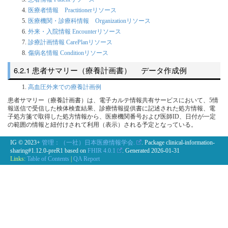
医療者情報 Practitionerリソース
医療機関・診療科情報 Organizationリソース
外来・入院情報 Encounterリソース
診療計画情報 CarePlanリソース
傷病名情報 Conditionリソース
患者サマリー（療養計画書） データ作成例
高血圧外来での療養計画例
患者サマリー（療養計画書）は、電子カルテ情報共有サービスにおいて、5情
報送信で受信した検体検査結果、診療情報提供書に記述された処方情報、電
子処方箋で取得した処方情報から、医療機関番号および医師ID、日付が一定
の範囲の情報と紐付けされて利用（表示）される予定となっている。
IG © 2023+
管理：（一社）日本医療情報学会.
. Package clinical-information-
sharing#1.12.0-preR1 based on
FHIR 4.0.1
. Generated
2026-01-31
Links:
Table of Contents
|
QA Report