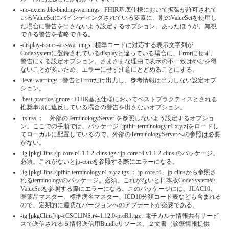
-no-extensible-binding-warnings : FHIR基底仕様において拡張が許可されて
いるValueSetにバインディングされている要素に、別のValueSetを使用し
た場合に警告を出さないよう設定するオプション。あったほうが、無視
できる警告を省略できる。
-display-issues-are-warnings : 標準コードに対応する表示文字列が
CodeSystemに登録されているdisplayと違っている場合に、Errorにせず、
警告にする設定オプション。さまざまな理由で表示の不一致はやむを得
ないことが多いため、エラーにせず注意にとどめることにする。
-level warnings : 警告とErrorだけ出力し、参考情報は出力しない設定オプ
ション。
-best-practice ignore : FHIR基底仕様においてベストプラクティスとされる
推奨事項に違反している場合の警告を出さないオプション。
-tx n/a ： 外部のTerminologyServer を参照しないよう設定するオプショ
ン。ここでの手順では、パッケージ [jpfhir-terminology.r4-x.y.z]をロードし
てローカルに配置しているので、外部のTerminologyServerへの参照は必要
がない。
-ig [pkgClins]/jp-core.r4-1.1.2-clins.tgz : jp-core.r4 v1.1.2-clins のパッケージ。
必須。これがないとjp-coreを参照する際にエラーになる。
-ig [pkgClins]/jpfhir-terminology.r4-x.y.z.tgz ： jp-core.r4、jp-clinsから参照さ
れるterminologyのパッケージ。必須。これがないと日本版CodeSystemや
ValueSetを参照する際にエラーになる。このパッケージには、JLAC10、
医薬品マスター、標準病名マスター、ICD10分類コード表なども含まれる
ので、定期的に適切なバージョンへのアプデートが必要である。
-ig [pkgClins]/jp-eCSCLINS.r4-1.12.0-preR1.tgz : 電子カルテ情報共有サービ
スで送信される５情報送信用Bundleリソース、２文書（診療情報提供