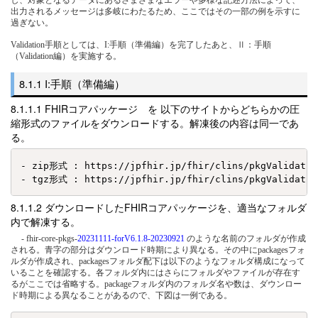
出力されるメッセージは多岐にわたるため、ここではその一部の例を示すに
過ぎない。
Validation手順としては、I:手順（準備編）を完了したあと、Ⅱ：手順
（Validation編）を実施する。
I:手順（準備編）
FHIRコアパッケージ を 以下のサイトからどちらかの圧
縮形式のファイルをダウンロードする。解凍後の内容は同一であ
る。
- zip形式 : https://jpfhir.jp/fhir/clins/pkgValidatio
ダウンロードしたFHIRコアパッケージを、適当なフォルダ
内で解凍する。
- fhir-core-pkgs-
20231111-forV6.1.8-20230921
のような名前のフォルダが作成
される。青字の部分はダウンロード時期により異なる。その中にpackagesフォ
ルダが作成され、packagesフォルダ配下は以下のようなフォルダ構成になって
いることを確認する。各フォルダ内にはさらにフォルダやファイルが存在す
るがここでは省略する。packageフォルダ内のフォルダ名や数は、ダウンロー
ド時期による異なることがあるので、下図は一例である。