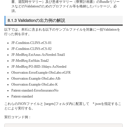
書、退院時サマリー）及び患者サマリー（寮寮計画書）のBundleリソー
スなどのValidationのためのプロファイル等を格納したパッケージ。必
須。
Validationの出力例の解説
以下では、本IGに含まれる以下のサンプルファイルを対象に一括Validationを
行った例を示す。
JP-Condition-CLINS-eCS-01
JP-Condition-CLINS-eCS-02
JP-MedReq-ExtAnus-AsNeeded-Total1
JP-MedReq-ExtSkin-Total2
JP-MedReq-PO-BID-10days-AsNeeded
Observation-ErrorExample-ObsLabo-eGFR
Observation-Example-ObsLabo-Alb
Observation-Example-ObsLabo-K
Patient-standard-ErrorInsuranceNo
Patient-standard
これらのJSONファイルと [targets]フォルダ内に配置して *.jsonを指定するこ
とにより実行する。
実行コマンド例：