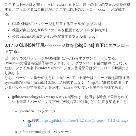
ここでは [vwork] と書く。次に [vwork] 直下に、以下の３つのフォルダを作成
する。フォルダ名は自由だが、ここでは以下のように [xxxx] と記載す
る。
CLINS検証用パッケージを配置するフォルダ [pkgClins]
検証対象となるJONSファイルを配置するフォルダ [targets]
公式validatorのjarファイルを配置するフォルダ [prog]
CLINS検証用パッケージ群を [pkgClins] 直下にダウンロー
ドする。
以下の３つのパッケージをOS種別にかかわらずダウンロードしする。
(Windowsの場合も拡張子tgzのファイル）。ダウンロード後の解凍はしない。
なお、ファイル名中のr4-x.x.xのバージョン番号部分はダウンロード時期によ
り異なる。
なお、バージョン番号のあとに-urlがついている場合は、コード表を識別する
system値の記法に"urn:oid:1.2.395…."形式ではなく、"http://…"形式を使用して
いるパッケージであることを示す。-clinsが付いている場合も同様である。
jpfhir-terminology.r4-x.y.z.tgz のx.y.zの部分は、使用する時点で公開されて
いる最新のバージョン文字列（例えば2.2601.0など）に置き変えること。
jp-core.r4 パッケージ
tgz形式 :
https://jpfhir.jp/fhir/core/1.1.2-clins/jp-core.r4-1.1.2-clins.tgz
jpfhir-terminology.r4 パッケージ