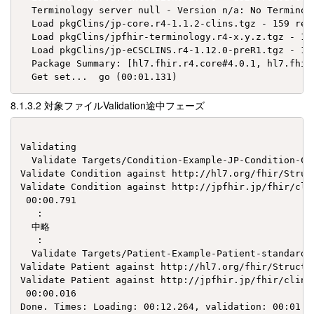
  Terminology server null - Version n/a: No Terminolo
  Load pkgClins/jp-core.r4-1.1.2-clins.tgz - 159 reso
  Load pkgClins/jpfhir-terminology.r4-x.y.z.tgz - 175
  Load pkgClins/jp-eCSCLINS.r4-1.12.0-preR1.tgz - 148
  Package Summary: [hl7.fhir.r4.core#4.0.1, hl7.fhir
対象ファイルValidation途中フェーズ
Validating

  Validate Targets/Condition-Example-JP-Condition-CLI
Validate Condition against http://hl7.org/fhir/Struc
Validate Condition against http://jpfhir.jp/fhir/cli
 00:00.791

   :

  中略

   :

  Validate Targets/Patient-Example-Patient-standard.j
Validate Patient against http://hl7.org/fhir/Structu
Validate Patient against http://jpfhir.jp/fhir/clins
 00:00.016

Done. Times: Loading: 00:12.264, validation: 00:01.18