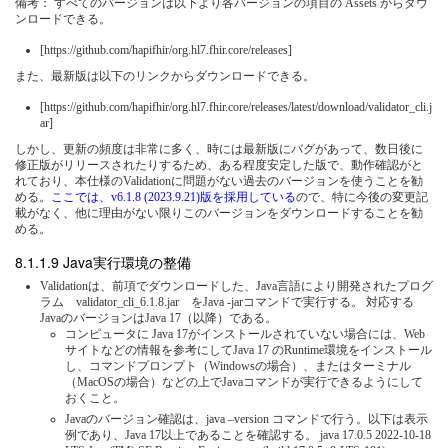
備考： すべてのバージョンは以下より各バージョンの項目の Assets からダウ
ンロードできる。
[https://github.com/hapifhir/org.hl7.fhir.core/releases]
また、最新版は以下のリンクからダウンロードできる。
[https://github.com/hapifhir/org.hl7.fhir.core/releases/latest/download/validator_cli.j
ar]
しかし、更新の頻度は非常に多く、時には最新版にバグがあって、数日後に
修正版がリリースされたりするため、ある程度安定した版で、動作確認がと
れており、本仕様のValidationに問題がない過去のバージョンを使うことを勧
める。
ここでは、v6.1.8 (2023.9.21)版を採用している
ので、特に今後の変更記
載がなく、他に理由がない限りこのバージョンをダウンロードすることを勧
める。
Java実行環境の整備
Validationは、前項でダウンロードした、Java言語により開発されたプログ
ラム validator_cli_6.1.8.jar をJava -jarコマンドで実行する。 対応する
JavaのバージョンはJava 17（以降）である。
コンピュータに Java 17がインストールされていない場合には、Web
サイトなどの情報を参考にしてJava 17 のRuntime環境をインストール
し、コマンドプロンプト（Windowsの場合）、またはターミナル
（MacOSの場合）などの上でJavaコマンドが実行できるようにして
おくこと。
Javaのバージョン確認は、java –version コマンドで行う。以下は表示
例であり、Java 17以上であることを確認する。 java 17.0.5 2022-10-18