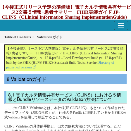
【今後正式リリース予定の準備版】電子カルテ情報共有サービ
ス2文書５情報+患者サマリー FHIR実装ガイド JP-
CLINS（CLinical Information Sharing ImplementationGuide）
v1.12.0-preR1
1.12.0-preR1 - update Japan
Table of Contents
Validationガイド
【今後正式リリース予定の準備版】電子カルテ情報共有サービス2文書５情
報+患者サマリー FHIR実装ガイド JP-CLINS（CLinical Information Sharing
ImplementationGuide） v1.12.0-preR1 - Local Development build (v1.12.0-preR1)
built by the FHIR (HL7® FHIR® Standard) Build Tools. See the
Directory of
published versions
Validationガイド
電子カルテ情報共有サービス（CLINS）における５情
報とBundleリソースデータのValidation方法について
ここでのCLINS Validationとは、本仕様(JP CLINS IG)にもとづいて作成された
データファイル（JSON形式）が、仕様の各Profile に準拠しているかをFHIR公
式Validatorを使用して検証することである。
CLINS Validationの具体的手順と、出力の解釈方法について説明する。ただ
し、対象となるデータにあるさまざまなエラーや多様な記述方法によって、