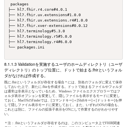
 packages

├── hl7.fhir.r4.core#4.0.1

├── hl7.fhir.uv.extensions#1.0.0

├── hl7.fhir.uv.extensions.r4#1.0.0

├── hl7.fhir.xver-extensions#0.0.12

├── hl7.terminology#5.3.0

├── hl7.terminology.r5#5.0.0

├── hl7.terminology.r4#6.0.0

└── packages.ini

Validationを実施するユーザのホームディレクトリ（ユーザ
ディレクトリ）のトップ位置に、ドットで始まる.fhirというフォル
ダがなければ作成する。
既に.fhirというフォルダが存在する場合＊には、別名のフォルダに変えて保存
しておいた上で、新たに.fhirを作成する。ドットで始まるファイルやフォルダ
は通常は非表示となっているため、Windows ファイルエクスプロラーではフ
ォルダ表示オプションを変更して、隠しファイルを表示するモードに変更し
ておく。MacOSのFinderでは、[コマンドキー]＋[Shiftキー]＋[ドットキー]を押
して隠しファイル表示モードに変更しておく。また、いずれのOSの場合も、
これとは別に、ファイルの拡張子表示をONにして作業するのがわかりやす
い。
＊注：.fhirというフォルダが存在するのは、このコンピュータ上でFHIR関連