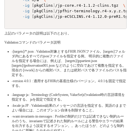
-ig
[
pkgClins
]
/jp-core.r4-1.1.2-clins.tgz  
\
-ig
[
pkgClins
]
/jpfhir-terminology.r4-x.y.z.tgz
-ig
[
pkgClins
]
/jp-eCSCLINS.r4-1.12.0-preR1.tgz 
上記のパラメータの説明は以下のとおり。
Validationコマンドのパラメータ説明
-[targets]/*.json : Validation対象とするFHIR JSONファイル。[targets]フォル
ダ内にあるすべてのjsonファイルを指定する例。 明示的に複数のファイ
ルを指定する場合には、例えば、 [targets]/jppartient.json
[targets]/jpobservation001.json などのように空白であけて複数を指定する。
現在の [vwork] からの相対パス、または絶対パスで各ファイルのパスを指
定する。
-version 4.0.1 : 適用するFHIRの基底仕様のバージョン。4.0.1を固定で指定
する。
-language ja : Terminology (CodeSystem, ValueSet)のvalidation時の言語環境を
指定する。 jaを固定で指定する。
-locale ja-JP : Validation結果のメッセージの言語を指定する。英語のままで
よい場合には、このオプション自体を削除すること。
-want-invariants-in-messages : Profileの制約だけでは記述できない制約ルー
ルのうち、invariantsで記述された制約ルールによる警告やエラーの結果
を出力するよう設定するオプション。。あったほうが、どのような制約
ルールに抵触したかわかりやすい。