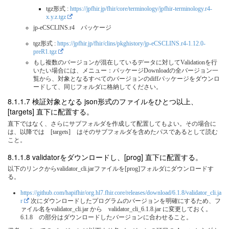
tgz形式 :
https://jpfhir.jp/fhir/core/terminology/jpfhir-terminology.r4-
x.y.z.tgz
jp-eCSCLINS.r4 パッケージ
tgz形式 :
https://jpfhir.jp/fhir/clins/pkghistory/jp-eCSCLINS.r4-1.12.0-
preR1.tgz
もし複数のバージョンが混在しているデータに対してValidationを行
いたい場合には、メニュー：パッケージDownloadの全バージョン一
覧から、対象となるすべてのバージョンのdiffパッケージをダウンロ
ードして、同じフォルダに格納してください。
検証対象となる json形式のファイルをひとつ以上、
[targets] 直下に配置する。
直下ではなく、さらにサブフォルダを作成して配置してもよい。その場合に
は、以降では [targets] はそのサブフォルダを含めたパスであるとして読む
こと。
validatorをダウンロードし、[prog] 直下に配置する。
以下のリンクからvalidator_cli.jarファイルを[prog]フォルダにダウンロードす
る。
https://github.com/hapifhir/org.hl7.fhir.core/releases/download/6.1.8/validator_cli.ja
r
次にダウンロードしたプログラムのバージョンを明確にするため、フ
ァイル名をvalidator_cli.jar から validator_cli_6.1.8.jar に変更しておく。
6.1.8 の部分はダウンロードしたバージョンに合わせること。