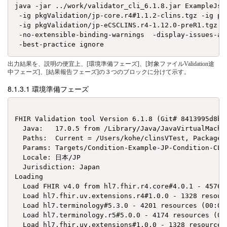
java -jar ../work/validator_cli_6.1.8.jar ExampleJso
 -ig pkgValidation/jp-core.r4#1.1.2-clins.tgz -ig pk
 -ig pkgValidation/jp-eCSCLINS.r4-1.12.0-preR1.tgz -
 -no-extensible-binding-warnings  -display-issues-ar
出力結果を、説明の便宜上、[環境準備フェーズ]、[対象ファイルValidation途
中フェーズ]、[結果報告フェーズ]の３つのブロックに分けて示す。
環境準備フェーズ
FHIR Validation tool Version 6.1.8 (Git# 8413995d8bc
  Java:   17.0.5 from /Library/Java/JavaVirtualMachi
  Paths:  Current = /Users/kohe/clinsVTest, Package 
  Params: Targets/Condition-Example-JP-Condition-CLI
  Locale: 日本/JP

  Jurisdiction: Japan

Loading

  Load FHIR v4.0 from hl7.fhir.r4.core#4.0.1 - 4576 r
  Load hl7.fhir.uv.extensions.r4#1.0.0 - 1328 resourc
  Load hl7.terminology#5.3.0 - 4201 resources (00:00.
  Load hl7.terminology.r5#5.0.0 - 4174 resources (00:
  Load hl7.fhir.uv.extensions#1.0.0 - 1328 resources 