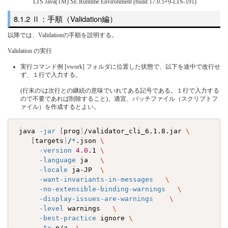
LTS Java(TM) SE Runtime Environment (build 17.0.5+9-LTS-191)
Ⅱ：手順（Validation編）
以降では、Validationの手順を説明する。
Validation の実行
実行コマンド例 [vwork] フォルダに位置した状態で、以下を途中で改行せ
ず、１行で入力する。
(行末の\は次行との継続の意味でいれてある記号である。１行で入力する
ので不要であれば削除すること)。適宜、バッチファイル（スクリプトフ
ァイル）を作成するとよい。
 java 
-jar
[
prog
]
/validator_cli_6.1.8.jar 
\
[
targets
]
/
*
.json 
\
-version
4.0
.1 
\
-language
 ja   
\
-locale
 ja-JP  
\
-want-invariants-in-messages
\
-no-extensible-binding-warnings
\
-display-issues-are-warnings
\
-level
 warnings   
\
-best-practice
 ignore 
\
-tx
 n/a  
\