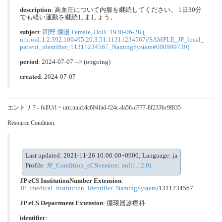
description
: 高血圧について内服を継続してください。 1日30分
でも軽い運動を継続しましょう。
subject
:
間野 爛漫 Female, DoB: 1930-06-28 (
urn:oid:1.2.392.100495.20.3.51.11311234567#SAMPLE_JP_local_
patient_identifier_11311234567_NamingSystem#000999739)
period
: 2024-07-07 --> (ongoing)
created
: 2024-07-07
エントリ 7 - fullUrl = urn:uuid:4c604fad-f24c-da56-d777-8f233bc9f835
Resource Condition:
Last updated: 2021-11-26 10:00:00+0900; Language: ja
Profile:
JP_Condition_eCSversion: null1.12.0)
JP eCS InstitutionNumber Extension
:
JP_imedical_institution_identifier_NamingSystem
/1311234567
JP eCS Department Extension
:
循環器診療科
identifier
: