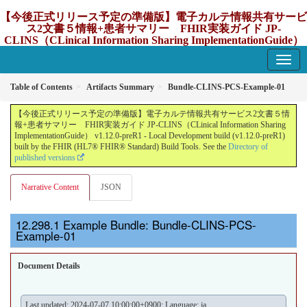
【今後正式リリース予定の準備版】電子カルテ情報共有サービ
ス2文書５情報+患者サマリー FHIR実装ガイド JP-
CLINS（CLinical Information Sharing ImplementationGuide）
v1.12.0-preR1
1.12.0-preR1 - update Japan
Table of Contents
Artifacts Summary
Bundle-CLINS-PCS-Example-01
【今後正式リリース予定の準備版】電子カルテ情報共有サービス2文書５情
報+患者サマリー FHIR実装ガイド JP-CLINS（CLinical Information Sharing
ImplementationGuide） v1.12.0-preR1 - Local Development build (v1.12.0-preR1)
built by the FHIR (HL7® FHIR® Standard) Build Tools. See the
Directory of
published versions
Narrative Content
JSON
Example Bundle: Bundle-CLINS-PCS-
Example-01
Document Details
Last updated: 2024-07-07 10:00:00+0900; Language: ja