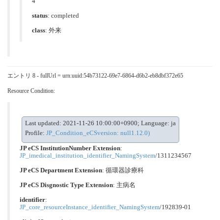
4
status
: completed
class
:
外来
エントリ 8 - fullUrl = urn:uuid:54b73122-69e7-6864-d6b2-eb8dbf372e65
Resource Condition:
Last updated: 2021-11-26 10:00:00+0900; Language: ja
Profile:
JP_Condition_eCSversion: null1.12.0)
JP eCS InstitutionNumber Extension
:
JP_imedical_institution_identifier_NamingSystem
/1311234567
JP eCS Department Extension
:
循環器診療科
JP eCS Disgnostic Type Extension
:
主病名
identifier
:
JP_core_resourceInstance_identifier_NamingSystem
/192839-01