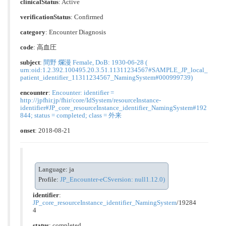
clinicalStatus
:
Active
verificationStatus
:
Confirmed
category
:
Encounter Diagnosis
code
:
高血圧
subject
:
間野 爛漫 Female, DoB: 1930-06-28 (
urn:oid:1.2.392.100495.20.3.51.11311234567#SAMPLE_JP_local_
patient_identifier_11311234567_NamingSystem#000999739)
encounter
:
Encounter: identifier =
http://jpfhir.jp/fhir/core/IdSystem/resourceInstance-
identifier#JP_core_resourceInstance_identifier_NamingSystem#192
844; status = completed; class = 外来
onset
: 2018-08-21
Language: ja
Profile:
JP_Encounter-eCSversion: null1.12.0)
identifier
:
JP_core_resourceInstance_identifier_NamingSystem
/19284
4
status
: completed