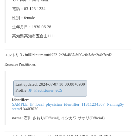
電話：03-123-1234
性別：female
生年月日：1930-06-28
高知県高知市五台山1111
エントリ 3 - fullUrl = urn:uuid:22212c2d-4837-fd90-c6c5-6ee2a4b7eed2
Resource Practitioner:
Last updated: 2024-07-07 10:00:00+0900
Profile:
JP_Practitioner_eCS
identifier
:
SAMPLE_JP_local_physician_identifier_11311234567_NamingSy
stem
/U4403020
name
: 石川 さおり(Official), イシカワ サオリ(Official)