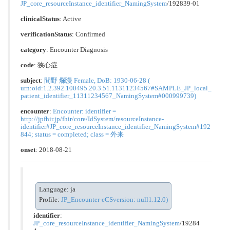
JP_core_resourceInstance_identifier_NamingSystem
/192839-01
clinicalStatus
:
Active
verificationStatus
:
Confirmed
category
:
Encounter Diagnosis
code
:
狭心症
subject
:
間野 爛漫 Female, DoB: 1930-06-28 (
urn:oid:1.2.392.100495.20.3.51.11311234567#SAMPLE_JP_local_
patient_identifier_11311234567_NamingSystem#000999739)
encounter
:
Encounter: identifier =
http://jpfhir.jp/fhir/core/IdSystem/resourceInstance-
identifier#JP_core_resourceInstance_identifier_NamingSystem#192
844; status = completed; class = 外来
onset
: 2018-08-21
Language: ja
Profile:
JP_Encounter-eCSversion: null1.12.0)
identifier
:
JP_core_resourceInstance_identifier_NamingSystem
/19284