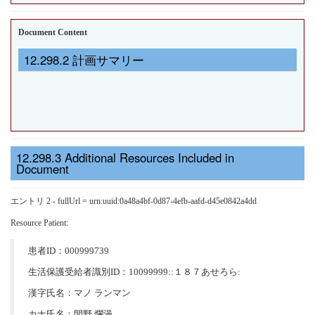
Document Content
計画サマリー
Additional Resources Included in
Document
エントリ 2 - fullUrl = urn:uuid:0a48a4bf-0d87-4efb-aafd-d45e0842a4dd
Resource Patient:
患者ID：000999739
生活保護受給者識別ID：10099999::１８７あせろら:
漢字氏名：マノ ランマン
カナ氏名：間野 爛漫