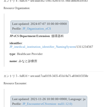
エントリ 4 - fullUrl = urn:uuid:ee271941-92f0-07cf-7b6e-db8ce65c9543
Resource Organization:
Last updated: 2024-07-07 10:00:00+0900
Profile:
JP_Organization_eCS
JP eCS Department Extension
:
循環器科
identifier
:
JP_imedical_institution_identifier_NamingSystem
/1311234567
type
:
Healthcare Provider
name
: みなと診療所
エントリ 5 - fullUrl = urn:uuid:7cad1f19-3435-451d-9a71-a81b61f3358e
Resource Encounter:
Last updated: 2021-11-26 10:00:00+0900; Language: ja
Profile:
JP_Encounter-eCSversion: null1.12.0)