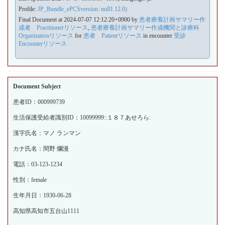
Profile:
JP_Bundle_ePCSversion: null1.12.0)
Final Document at 2024-07-07 12:12:20+0900 by
患者療養計画サマリー作
成者 Practitionerリソース
,
患者療養計画サマリー作成機関と診療科
Organizationリソース
for
患者 Patientリソース
in encounter
受診
Encounterリソース
Document Subject
患者ID：000999739
生活保護受給者識別ID：10099999::１８７あせろら:
漢字氏名：マノ ランマン
カナ氏名：間野 爛漫
電話：03-123-1234
性別：female
生年月日：1930-06-28
高知県高知市五台山1111