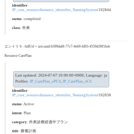
identifier
:
JP_core_resourceInstance_identifier_NamingSystem
/192844
status
: completed
class
:
外来
エントリ 6 - fullUrl = urn:uuid:6399da0f-77c7-4eb9-fd93-4559d39f1beb
Resource CarePlan:
Last updated: 2024-07-07 10:00:00+0900; Language: ja
Profiles:
JP_CarePlan_ePCS
,
JP_CarePlan_eCS
identifier
:
JP_core_resourceInstance_identifier_NamingSystem
/192838
status
: Active
intent
: Plan
category
:
外来診療経過中プラン
title
: 療養計画