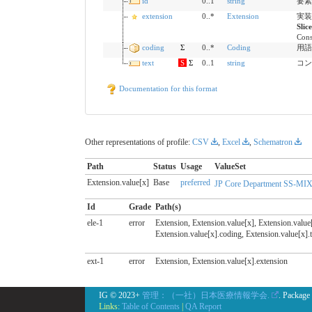
id
0..1
string
要素間
extension
0..*
Extension
実装で
Slic
Cons
coding
Σ
0..*
Coding
用語シ
text
S
Σ
0..1
string
コンセ
Documentation for this format
Other representations of profile:
CSV
,
Excel
,
Schematron
Path
Status
Usage
ValueSet
Extension.value[x]
Base
preferred
JP Core Department SS-MIX
Id
Grade
Path(s)
ele-1
error
Extension, Extension.value[x], Extension.value
Extension.value[x].coding, Extension.value[x].t
ext-1
error
Extension, Extension.value[x].extension
IG © 2023+
管理：（一社）日本医療情報学会.
. Package
Links:
Table of Contents
|
QA Report