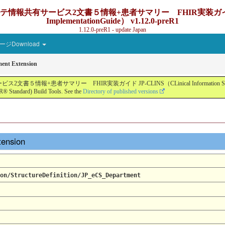
ービス2文書５情報+患者サマリー FHIR実装ガイド JP-CLINS（C
ImplementationGuide） v1.12.0-preR1
1.12.0-preR1 - update Japan
ジDownload
ent Extension
ー FHIR実装ガイド JP-CLINS（CLinical Information Sharing Implemen
® Standard) Build Tools. See the
Directory of published versions
tension
on/StructureDefinition/JP_eCS_Department