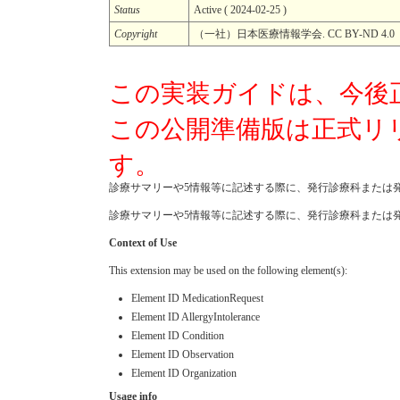
Status
Active ( 2024-02-25 )
Copyright
（一社）日本医療情報学会. CC BY-ND 
この実装ガイドは、今後
この公開準備版は正式リ
す。
診療サマリーや5情報等に記述する際に、発行診療科または
診療サマリーや5情報等に記述する際に、発行診療科または
Context of Use
This extension may be used on the following element(s):
Element ID MedicationRequest
Element ID AllergyIntolerance
Element ID Condition
Element ID Observation
Element ID Organization
Usage info