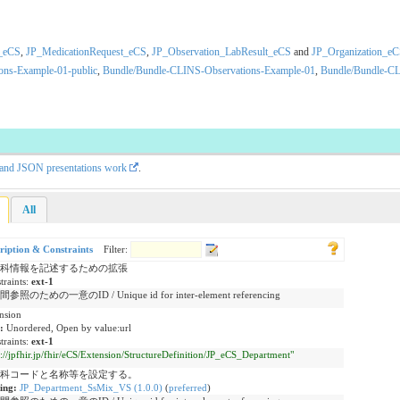
n_eCS
,
JP_MedicationRequest_eCS
,
JP_Observation_LabResult_eCS
and
JP_Organization_e
ons-Example-01-public
,
Bundle/Bundle-CLINS-Observations-Example-01
,
Bundle/Bundle-C
L and JSON presentations work
.
All
ription & Constraints
Filter:
科情報を記述するための拡張
traints:
ext-1
参照のための一意のID / Unique id for inter-element referencing
nsion
e:
Unordered, Open by value:url
traints:
ext-1
p://jpfhir.jp/fhir/eCS/Extension/StructureDefinition/JP_eCS_Department"
科コードと名称等を設定する。
ing:
JP_Department_SsMix_VS (1.0.0)
(
preferred
)