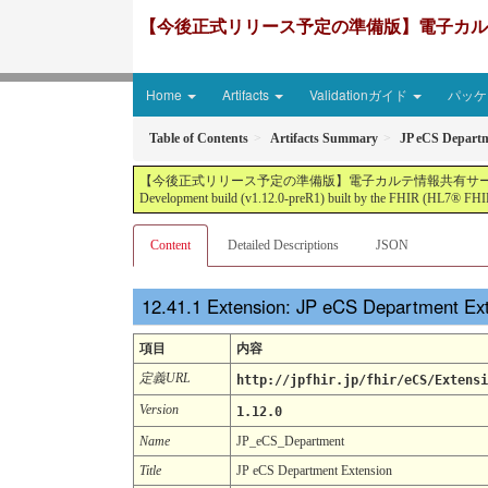
【今後正式リリース予定の準備版】電子カルテ情報共有サ
Home
Artifacts
Validationガイド
パッケー
Table of Contents
Artifacts Summary
JP eCS Departm
【今後正式リリース予定の準備版】電子カルテ情報共有サービス2文書５情報+患者サマリ
Development build (v1.12.0-preR1) built by the FHIR (HL7® FHIR
Content
Detailed Descriptions
JSON
Extension: JP eCS Department Ex
項目
内容
定義URL
http://jpfhir.jp/fhir/eCS/Extensi
Version
1.12.0
Name
JP_eCS_Department
Title
JP eCS Department Extension