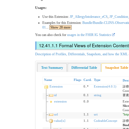
Usages:
Use this Extension:
JP_AllergyIntolerance_eCS
,
JP_Conditio
Examples for this Extension:
Bundle/Bundle-CLINS-Observati
01
...
Show 28 more
You can also check for
usages in the FHIR IG Statistics
Formal Views of Extension Content
Description of Profiles, Differentials, Snapshots, and how the XM
Text Summary
Differential Table
Snapshot Table
Name
Flags
Card.
Type
Desc
Extension
0..*
Extension(4.0.1)
診療
Cons
id
0..1
string
要素間
extension
0..0
Exte
Slic
Cons
url
1..1
uri
"htt
value[x]
1..1
CodeableConcept
診療
Bind