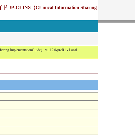
Linical Information Sharing
tationGuide） v1.12.0-preR1 - Local