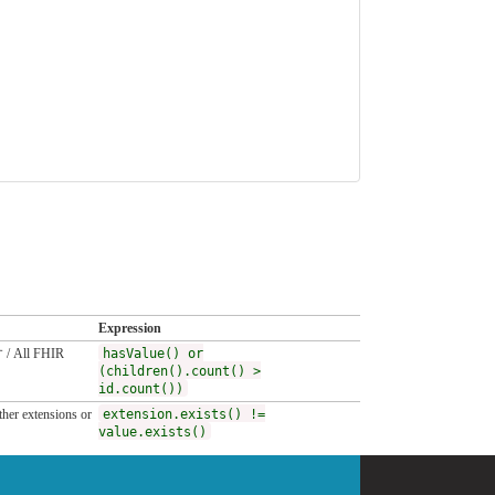
Expression
ll FHIR
hasValue() or
(children().count() >
id.count())
xtensions or
extension.exists() !=
value.exists()