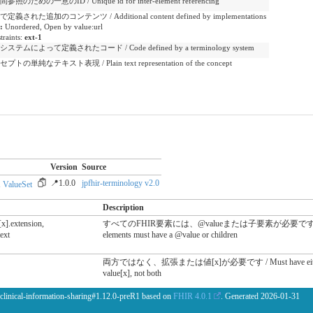
参照のための一意のID / Unique id for inter-element referencing
定義された追加のコンテンツ / Additional content defined by implementations
e:
Unordered, Open by value:url
traints:
ext-1
ステムによって定義されたコード / Code defined by a terminology system
プトの単純なテキスト表現 / Plain text representation of the concept
Version
Source
📍1.0.0
jpfhir-terminology v2.0
 ValueSet
Description
[x].extension,
すべてのFHIR要素には、@valueまたは子要素が必要です / A
ext
elements must have a @value or children
両方ではなく、拡張または値[x]が必要です / Must have either e
value[x], not both
 clinical-information-sharing#1.12.0-preR1 based on
FHIR 4.0.1
. Generated
2026-01-31