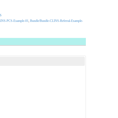
CS
LINS-PCS-Example-01
,
Bundle/Bundle-CLINS-Referral-Example-