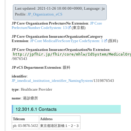
Last updated: 2021-11-26 10:00:00+0900; Language: ja
Profile:
JP_Organization_eCS
JP Core Organization PrefectureNo Extension
:
JP Core
PrefectureNumber CodeSystem: 13
(東京都)
JP Core Organization InsuranceOrganizationCategory
Extension
:
JP Core MedicalFeeScoreType CodeSystem: 1
(医科)
JP Core Organization InsuranceOrganizationNo Extension
:
http://jpfhir.jp/fhir/core/mhlw/IdSystem/MedicalOr
/9876543
JP eCS Department Extension
:
眼科
identifier
:
JP_imedical_institution_identifier_NamingSystem
/1319876543
type
:
Healthcare Provider
name
: 港診療所
Contacts
Telecom
Address
ph: 03-9876-5432
東京都港区新橋１−２−３