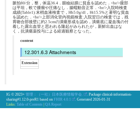
脈拍80/分，整，体温36.4．眼瞼結膜に貧⾎を認めた．<br/>腹部
は平坦，軟で腫瘤や圧痛なし．腸蠕動⾳正常．<br/>⼊院時検査
成績(Table1):末梢⾎液検査で，Hb5.0g/dl，Ht15.5%と著明な貧⾎
を認めた．<br/>上部消化管内視鏡検査:⼊院翌⽇の検査では，残
胃吻合部後壁に約2.5cmの潰瘍形成を認め，潰瘍底に凝⾎塊の付
着した露出⾎管と思われる隆起がみられたが，新鮮出⾎はな
く，抗潰瘍薬投与による経過観察となった。
content
Attachments
Extension
IG © 2023+
管理：（一社）日本医療情報学会.
. Package clinical-information-
sharing#1.12.0-preR1 based on
FHIR 4.0.1
. Generated
2026-01-31
Links:
Table of Contents
|
QA Report