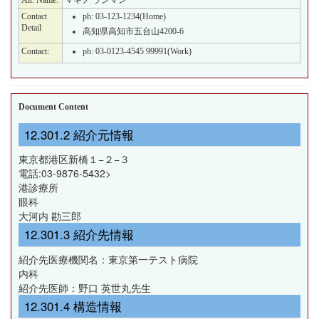
Contact
ph: 03-123-1234(Home)
Detail
高知県高知市五台山4200-6
Contact:
ph: 03-0123-4545 99991(Work)
Document Content
紹介元情報
東京都港区新橋１−２−３
電話:03-9876-5432>
港診療所
眼科
大河内 勘三郎
紹介先情報
紹介先医療機関名：東京第一テスト病院
内科
紹介先医師：野口 英世丸先生
構造情報