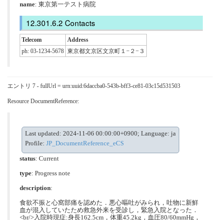
name
: 東京第一テスト病院
Contacts
Telecom
Address
ph: 03-1234-5678
東京都文京区文京町１−２−３
エントリ 7 - fullUrl = urn:uuid:6daccba0-543b-bff3-ce81-03c15d531503
Resource DocumentReference:
Last updated: 2024-11-06 00:00:00+0900; Language: ja
Profile:
JP_DocumentReference_eCS
status
: Current
type
:
Progress note
description
:
⾷欲不振と⼼窩部痛を認めた．悪⼼嘔吐がみられ，吐物に新鮮
⾎が混⼊していたため救急外来を受診し，緊急⼊院となった．
<br/>⼊院時現症:⾝⻑162.5cm，体重45.2kg，⾎圧80/60mmHg，