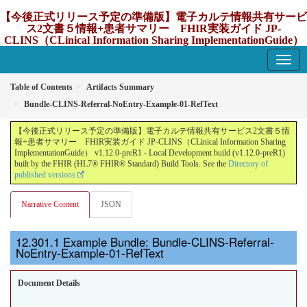
【今後正式リリース予定の準備版】電子カルテ情報共有サービ
ス2文書５情報+患者サマリー FHIR実装ガイド JP-
CLINS（CLinical Information Sharing ImplementationGuide）
v1.12.0-preR1
1.12.0-preR1 - update Japan
Table of Contents
Artifacts Summary
Bundle-CLINS-Referral-NoEntry-Example-01-RefText
【今後正式リリース予定の準備版】電子カルテ情報共有サービス2文書５情
報+患者サマリー FHIR実装ガイド JP-CLINS（CLinical Information Sharing
ImplementationGuide） v1.12.0-preR1 - Local Development build (v1.12.0-preR1)
built by the FHIR (HL7® FHIR® Standard) Build Tools. See the
Directory of
published versions
Narrative Content
JSON
Example Bundle: Bundle-CLINS-Referral-
NoEntry-Example-01-RefText
Document Details