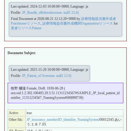
Last updated: 2024-12-03 10:00:00+0900; Language: ja
Profile:
JP_Bundle_eReferralversion: null1.12.0)
Final Document at 2020-08-21 12:12:20+0900 by
診療情報提供書作成者
Practitionerリソース
,
診療情報提供書作成機関Organizationリソース
for
患者リソースPatient
Document Subject
Last updated: 2021-11-26 10:00:00+0900; Language: ja
Profile:
JP_Patient_eCSversion: null1.12.0)
牧野 爛漫 Female, DoB: 1930-06-28 (
urn:oid:1.2.392.100495.20.3.51.11311234567#SAMPLE_JP_local_patient_id
entifier_11311234567_NamingSystem#000999739)
Active:
true
Other Ids:
JP_insurance_memberID_identifier_NamingSystem
/00012345:あい
う:１８７:05
Alt. Name:
マキノ ランマン