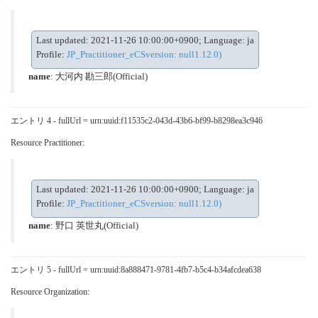
Last updated: 2021-11-26 10:00:00+0900; Language: ja
Profile:
JP_Practitioner_eCSversion: null1.12.0)
name
: 大河内 勘三郎(Official)
エントリ 4 - fullUrl = urn:uuid:f11535c2-043d-43b6-bf99-b8298ea3c946
Resource Practitioner:
Last updated: 2021-11-26 10:00:00+0900; Language: ja
Profile:
JP_Practitioner_eCSversion: null1.12.0)
name
: 野口 英世丸(Official)
エントリ 5 - fullUrl = urn:uuid:8a888471-9781-4fb7-b5c4-b34afcdea638
Resource Organization: