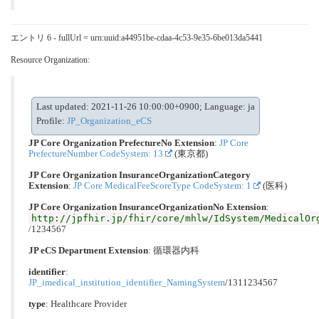
エントリ 6 - fullUrl = urn:uuid:a44951be-cdaa-4c53-9e35-6be013da5441
Resource Organization:
Last updated: 2021-11-26 10:00:00+0900; Language: ja
Profile:
JP_Organization_eCS
JP Core Organization PrefectureNo Extension
:
JP Core
PrefectureNumber CodeSystem: 13
(東京都)
JP Core Organization InsuranceOrganizationCategory
Extension
:
JP Core MedicalFeeScoreType CodeSystem: 1
(医科)
JP Core Organization InsuranceOrganizationNo Extension
:
http://jpfhir.jp/fhir/core/mhlw/IdSystem/MedicalOr
/1234567
JP eCS Department Extension
:
循環器内科
identifier
:
JP_imedical_institution_identifier_NamingSystem
/1311234567
type
:
Healthcare Provider