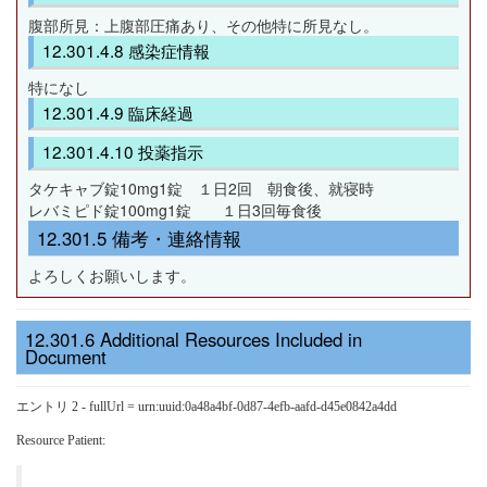
腹部所見：上腹部圧痛あり、その他特に所見なし。
感染症情報
特になし
臨床経過
投薬指示
タケキャブ錠10mg1錠 １日2回 朝食後、就寝時
レバミピド錠100mg1錠 １日3回毎食後
備考・連絡情報
よろしくお願いします。
Additional Resources Included in
Document
エントリ 2 - fullUrl = urn:uuid:0a48a4bf-0d87-4efb-aafd-d45e0842a4dd
Resource Patient: