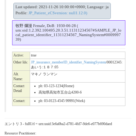
Last updated: 2021-11-26 10:00:00+0900; Language: ja
Profile:
JP_Patient_eCSversion: null1.12.0)
牧野 爛漫 Female, DoB: 1930-06-28 (
urn:oid:1.2.392.100495.20.3.51.11311234567#SAMPLE_JP_lo
cal_patient_identifier_11311234567_NamingSystem#0009997
39)
Active:
true
Other Ids:
JP_insurance_memberID_identifier_NamingSystem
/00012345:
あいう:１８７:05
Alt.
マキノ ランマン
Name:
Contact
ph: 03-123-1234(Home)
Detail
高知県高知市五台山4200-6
Contact:
ph: 03-0123-4545 99991(Work)
エントリ 3 - fullUrl = urn:uuid:3e6a0ba2-d781-4fd7-9de6-e077b690daed
Resource Practitioner: