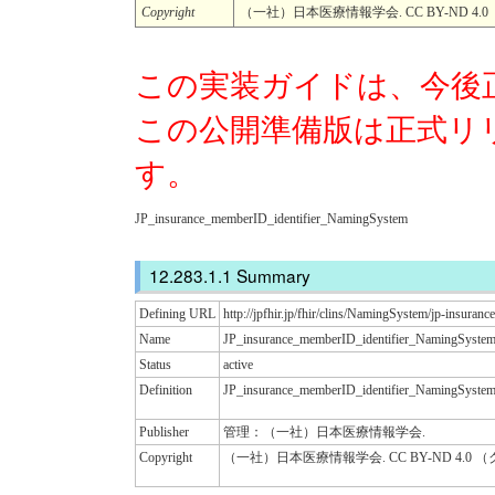
Copyright
（一社）日本医療情報学会. CC BY-ND 
この実装ガイドは、今後
この公開準備版は正式リ
す。
JP_insurance_memberID_identifier_NamingSystem
Summary
Defining URL
http://jpfhir.jp/fhir/clins/NamingSystem/jp-insuran
Name
JP_insurance_memberID_identifier_NamingSyste
Status
active
Definition
JP_insurance_memberID_identifier_NamingSyste
Publisher
管理：（一社）日本医療情報学会.
Copyright
（一社）日本医療情報学会. CC BY-ND 4.