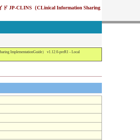
Linical Information Sharing
tationGuide） v1.12.0-preR1 - Local