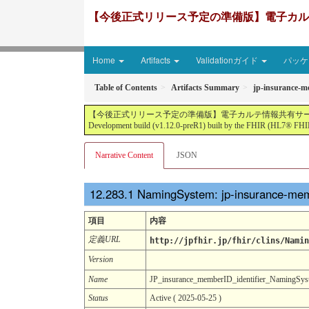
【今後正式リリース予定の準備版】電子カルテ情報共有サ
Home
Artifacts
Validationガイド
パッケー
Table of Contents
Artifacts Summary
jp-insurance-m
【今後正式リリース予定の準備版】電子カルテ情報共有サービス2文書５情報+患者サマリ
Development build (v1.12.0-preR1) built by the FHIR (HL7® FHIR
Narrative Content
JSON
NamingSystem: jp-insurance-mem
項目
内容
定義URL
http://jpfhir.jp/fhir/clins/Namin
Version
Name
JP_insurance_memberID_identifier_NamingSys
Status
Active ( 2025-05-25 )