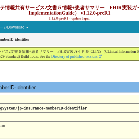
ービス2文書５情報+患者サマリー FHIR実装ガイド JP-CLINS（C
ImplementationGuide） v1.12.0-preR1
1.12.0-preR1 - update Japan
ジDownload
emberID-identifier
ー FHIR実装ガイド JP-CLINS（CLinical Information Sharing Implemen
® Standard) Build Tools. See the
Directory of published versions
berID-identifier
gSystem/jp-insurance-memberID-identifier
tem