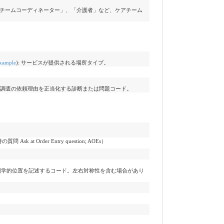
チームコーディネーター」、「介護者」など、ケアチーム
xample
)
:
サービスが提供される場所タイプ。
調査の依頼理由を正当化する診断または問題コード。
t Order Entry question; AOEs）
剖学的位置を記述するコード。左右対称性を含む場合があり