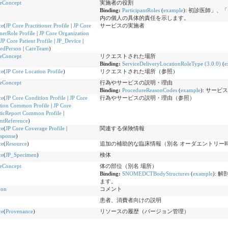
eConcept
実施者の役割
Binding:
ParticipantRoles
(
example
)
:
初診医師」、「
内の個人の具体的責任を示します。
ce
(
JP Core Practitioner Profile
|
JP Core
サービスの実施者
onerRole Profile
|
JP Core Organization
JP Core Patient Profile
|
JP_Device
|
tedPerson
|
CareTeam
)
eConcept
リクエストされた場所
Binding:
ServiceDeliveryLocationRoleType (3.0.0)
(
e
ce
(
JP Core Location Profile
)
リクエストされた場所（参照）
eConcept
行為やサービスの説明・理由
Binding:
ProcedureReasonCodes
(
example
)
:
サービス
ce
(
JP Core Condition Profile
|
JP Core
行為やサービスの説明・理由（参照）
tion Common Profile
|
JP Core
ticReport Common Profile
|
tReference
)
ce
(
JP Core Coverage Profile
|
関連する保険情報
sponse
)
ce
(
Resource
)
追加の補助的な臨床情報（別名 オーダエントリー時の質問 Ask a
ce
(
JP_Specimen
)
検体
eConcept
体の部位（別名 場所）
Binding:
SNOMEDCTBodyStructures
(
example
)
:
解
ます。
ion
コメント
患者、消費者向けの説明
ce
(
Provenance
)
リソースの履歴（バージョン管理）