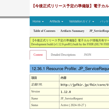
【今後正式リリース予定の準備版】電子カルテ情報共有サ
Home
Artifacts
Validationガイド
パッケー
Table of Contents
Artifacts Summary
JP_ServiceRequ
【今後正式リリース予定の準備版】電子カルテ情報共有サービス2文書５情報+患者サマリ
Development build (v1.12.0-preR1) built by the FHIR (HL7® FHIR
Content
Detailed Descriptions
JSON
Resource Profile: JP_ServiceReq
項目
内容
定義URL
http://jpfhir.jp/fhir/core/S
Version
1.12.0
Name
JP_ServiceRequest
Status
Active ( 2024-10-27 )