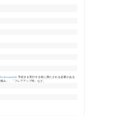
des
(
example
)
:
手続きを実行する前に満たされる必要がある
「痛み」、「フレアアップ時」など。
）