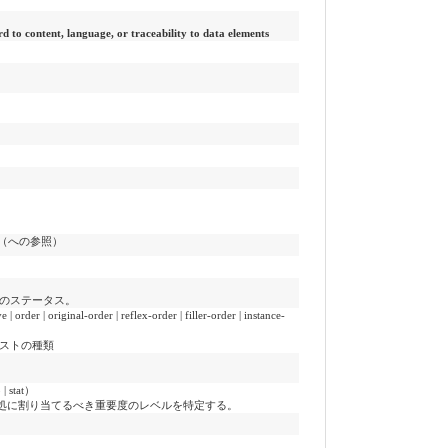
rd to content, language, or traceability to data elements
代替（への参照）
のステータス。
 original-order | reflex-order | filler-order | instance-
ストの種類
 stat）
処に割り当てるべき重要度のレベルを特定する。