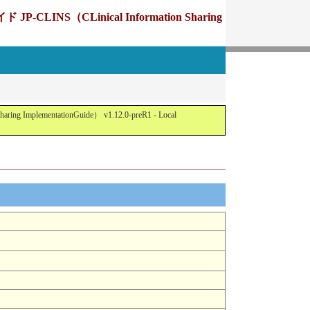
Linical Information Sharing
tationGuide） v1.12.0-preR1 - Local