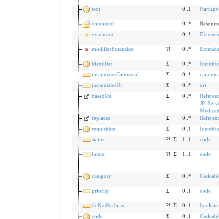
text
0..1
Narrativ
contained
0..*
Resourc
extension
0..*
Extensi
modifierExtension
?!
0..*
Extensi
identifier
Σ
0..*
Identifie
instantiatesCanonical
Σ
0..*
canonica
instantiatesUri
Σ
0..*
uri
basedOn
Σ
0..*
Referen
JP_Serv
Medicati
replaces
Σ
0..*
Referen
requisition
Σ
0..1
Identifie
status
?!
Σ
1..1
code
intent
?!
Σ
1..1
code
category
Σ
0..*
Codeabl
priority
Σ
0..1
code
doNotPerform
?!
Σ
0..1
boolean
code
Σ
0..1
Codeabl