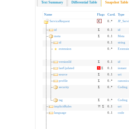
Text Summary
Differential Table
Snapshot Table
Name
Flags
Card.
Type
ServiceRequest
C
0..*
JP_Serv
id
Σ
0..1
id
meta
Σ
0..1
Meta
id
0..1
string
extension
0..*
Extensi
versionId
Σ
0..1
id
lastUpdated
S
Σ
0..1
instant
source
Σ
0..1
uri
profile
Σ
0..*
canonica
security
Σ
0..*
Coding
tag
Σ
0..*
Coding
implicitRules
?!
Σ
0..1
uri
language
0..1
code