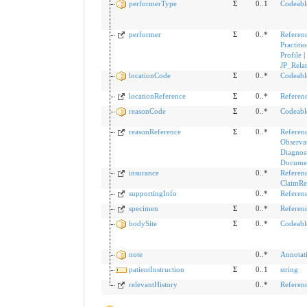
performerType
Σ
0..1
Codeabl
performer
Σ
0..*
Referen
Practiti
Profile
|
JP_Rela
locationCode
Σ
0..*
Codeabl
locationReference
Σ
0..*
Referen
reasonCode
Σ
0..*
Codeabl
reasonReference
Σ
0..*
Referen
Observa
Diagnos
Documen
insurance
0..*
Referen
ClaimRe
supportingInfo
0..*
Referen
specimen
Σ
0..*
Referen
bodySite
Σ
0..*
Codeabl
note
0..*
Annotat
patientInstruction
Σ
0..1
string
relevantHistory
0..*
Referen