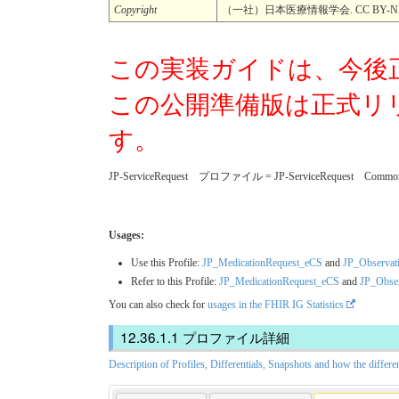
Copyright
（一社）日本医療情報学会. CC BY-ND
この実装ガイドは、今後
この公開準備版は正式リ
す。
JP-ServiceRequest プロファイル = JP-ServiceRequest Com
Usages:
Use this Profile:
JP_MedicationRequest_eCS
and
JP_Observat
Refer to this Profile:
JP_MedicationRequest_eCS
and
JP_Obse
You can also check for
usages in the FHIR IG Statistics
プロファイル詳細
Description of Profiles, Differentials, Snapshots and how the differe