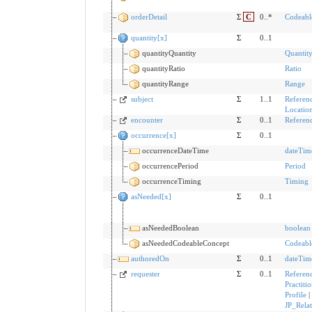
orderDetail
Σ
C
0..*
Codeabl
quantity[x]
Σ
0..1
quantityQuantity
Quantit
quantityRatio
Ratio
quantityRange
Range
subject
Σ
1..1
Referen
Location
encounter
Σ
0..1
Referen
occurrence[x]
Σ
0..1
occurrenceDateTime
dateTim
occurrencePeriod
Period
occurrenceTiming
Timing
asNeeded[x]
Σ
0..1
asNeededBoolean
boolean
asNeededCodeableConcept
Codeabl
authoredOn
Σ
0..1
dateTim
requester
Σ
0..1
Referen
Practiti
Profile
|
JP_Rela