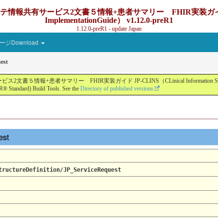
ービス2文書５情報+患者サマリー FHIR実装ガイド JP-CLINS（C
ImplementationGuide） v1.12.0-preR1
1.12.0-preR1 - update Japan
ジDownload
est
ー FHIR実装ガイド JP-CLINS（CLinical Information Sharing Implemen
® Standard) Build Tools. See the
Directory of published versions
uest
tructureDefinition/JP_ServiceRequest