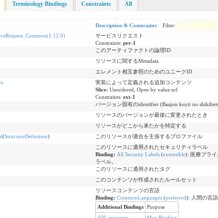
Terminology Bindings
Constraints
All
Description & Constraints
Filter:
iceRequest_Common(1.12.0)
サービスリクエスト
Constraints:
prr-1
このアーティファクトの論理ID
リソースに関するMetadata
エレメント相互参照のためのユニークID
on
実装によって定義される追加コンテンツ
Slice:
Unordered, Open by value:url
Constraints:
ext-1
バージョン固有のidentifier (Baajon koyū no shikibets
リソースのバージョンが最後に変更されたとき
リソースがどこから来たかを特定する
l
(
StructureDefinition
)
このリソースが適合を主張するプロファイル
このリソースに適用されたセキュリティラベル
Binding:
All Security Labels
(
extensible
)
:
医療プライ
ラベル。
このリソースに適用されたタグ
このコンテンツが作成されたルールセット
リソースコンテンツの言語
Binding:
CommonLanguages
(
preferred
)
:
人間の言語
Additional Bindings
Purpose
AllLanguages
Max Binding