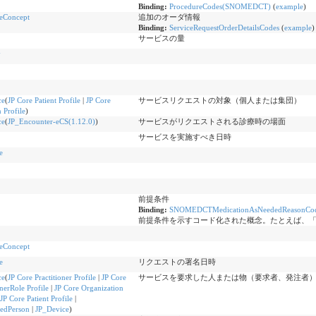
Binding:
ProcedureCodes(SNOMEDCT)
(
example
)
eConcept
追加のオーダ情報
Binding:
ServiceRequestOrderDetailsCodes
(
example
)
サービスの量
y
ce
(
JP Core Patient Profile
|
JP Core
サービスリクエストの対象（個人または集団）
 Profile
)
ce
(
JP_Encounter-eCS(1.12.0)
)
サービスがリクエストされる診療時の場面
サービスを実施すべき日時
e
前提条件
Binding:
SNOMEDCTMedicationAsNeededReasonCo
前提条件を示すコード化された概念。たとえば、
eConcept
e
リクエストの署名日時
ce
(
JP Core Practitioner Profile
|
JP Core
サービスを要求した人または物（要求者、発注者
onerRole Profile
|
JP Core Organization
JP Core Patient Profile
|
tedPerson
|
JP_Device
)