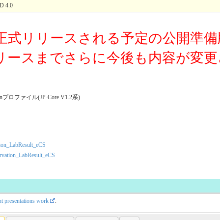
 4.0
正式リリースされる予定の公開準備
リースまでさらに今後も内容が変更
monプロファイル(JP-Core V1.2系)
ion_LabResult_eCS
rvation_LabResult_eCS
nt presentations work
.