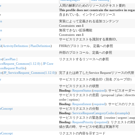
e
人間の解釈のためのリソースのテキスト要約
This profile does not constrain the narrative in rega
e
含まれている、インラインのリソース
on
実装によって定義される追加コンテンツ
Constraints:
ext-1
on
無視できない拡張機能
Constraints:
ext-1
r
サービスリクエストを識別する業務ID。
l
(
ActivityDefinition
|
PlanDefinition
)
FHIRのプロトコール、定義への参照
外部のプロトコール、定義への参照
ce
(
CarePlan
|
リクエストするリソースへの参照
iceRequest_Common(1.12.0)
|
JP Core
onRequest Profile
)
ce
(
JP_ServiceRequest_Common(1.12.0)
)
完了または終了したService Requestリソースの
r
サービスリクエストの複合ID（別名 グループID）
サービスリクエストの状態
Binding:
RequestStatus
(
required
)
:
サービスオーダー
サービスリクエストの意図（proposal | plan | directive | order |
order | option）
Binding:
RequestIntent
(
required
)
:
サービスのリクエ
eConcept
サービスリクエストの分類
Binding:
ServiceRequestCategoryCodes
(
example
)
サービスリクエストの緊急度（routine | urgent | asap |
Binding:
RequestPriority
(
required
)
:
リクエストの対
値が真の時、サービスや処置は実施不可
eConcept
リクエストの内容を示すコード