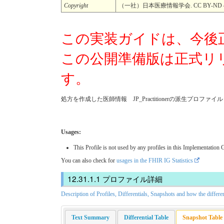
Copyright
（一社）日本医療情報学会. CC BY-ND 4
この実装ガイドは、今後
この公開準備版は正式リ
す。
処方を作成した医師情報 JP_Practitionerの派生プロファイル
Usages:
This Profile is not used by any profiles in this Implementation 
You can also check for
usages in the FHIR IG Statistics
プロファイル詳細
Description of Profiles, Differentials, Snapshots and how the differe
Text Summary
Differential Table
Snapshot Table