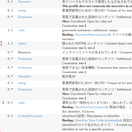
0..1
Narrative
本リソースをテキストで表現したものを入れて
This profile does not constrain the narrative in r
0..1
string
要素間参照のための一意のID / Unique id for inter-el
0..*
Extension
実装で定義された追加のコンテンツ / Additional content
Slice:
Unordered, Open by value:url
Constraints:
ext-1
1..1
code
generated| extensions | additional | empty
Binding:
NarrativeStatus
(
required
)
:
リソースの叙述(Na
narrative.
C
1..1
xhtml
限られたXHTMLコンテンツ / Limited xhtml cont
Constraints:
txt-1
,
txt-2
0..*
Resource
インラインリソースが含まれています / Contained, inl
0..*
Extension
実装で定義された追加のコンテンツ / Additional content
Constraints:
ext-1
!
0..*
Extension
無視できない拡張機能 / Extensions that cannot be 
Constraints:
ext-1
0..*
Identifier
処方医ID
0..1
string
要素間参照のための一意のID / Unique id for inter-el
0..*
Extension
実装で定義された追加のコンテンツ / Additional content
Slice:
Unordered, Open by value:url
Constraints:
ext-1
!
Σ
0..1
code
通常|公式|一時的|セカンダリ|古い（知られている場合） / usual |
Binding:
IdentifierUse
(
required
)
:
既知の場合、このiden
this identifier, if known .
0..1
CodeableConcept
identifierの説明 / Description of identifier
Binding:
Identifier Type Codes
(
extensible
)
:
特定の
identifierのコード化されたタイプ。 / A coded type for an
identifier to use for a specific purpose.