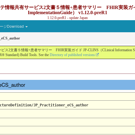
ービス2文書５情報+患者サマリー FHIR実装ガイド JP-CLINS（C
ImplementationGuide） v1.12.0-preR1
1.12.0-preR1 - update Japan
ジDownload
r_eCS_author
ー FHIR実装ガイド JP-CLINS（CLinical Information Sharing Implemen
® Standard) Build Tools. See the
Directory of published versions
r_eCS_author
ctureDefinition/JP_Practitioner_eCS_author