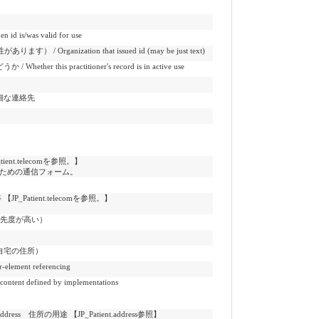
s/was valid for use
anization that issued id (may be just text)
is practitioner's record is in active use
細な連絡先
【JP_Patient.telecomを参照。】
ための通信フォーム。
用途等 【JP_Patient.telecomを参照。】
。
優先度が高い）
自宅の住所）
ement referencing
 defined by implementations
of this address 住所の用途 【JP_Patient.address参照】