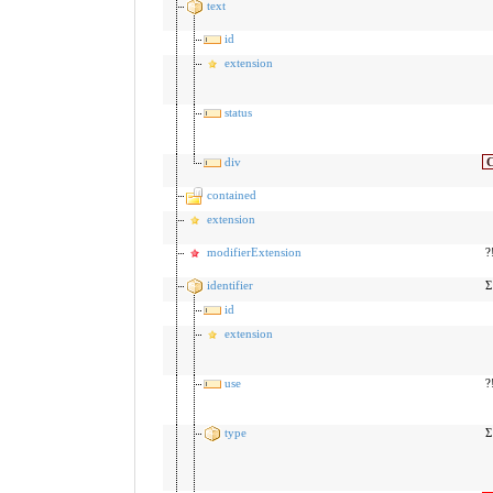
text
id
extension
status
div
contained
extension
modifierExtension
?
identifier
Σ
id
extension
use
?
type
Σ