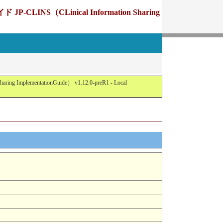
Linical Information Sharing
tationGuide） v1.12.0-preR1 - Local