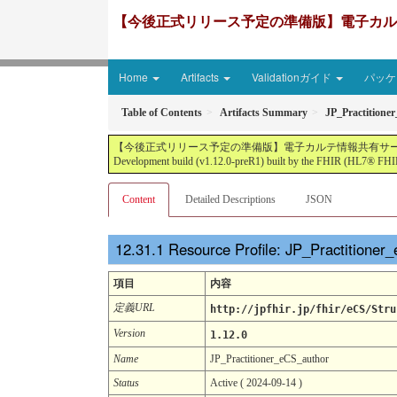
【今後正式リリース予定の準備版】電子カルテ情報共有サ
Home
Artifacts
Validationガイド
パッケー
Table of Contents
Artifacts Summary
JP_Practitione
【今後正式リリース予定の準備版】電子カルテ情報共有サービス2文書５情報+患者サマリ
Development build (v1.12.0-preR1) built by the FHIR (HL7® FHIR
Content
Detailed Descriptions
JSON
Resource Profile: JP_Practitione
項目
内容
定義URL
http://jpfhir.jp/fhir/eCS/Stru
Version
1.12.0
Name
JP_Practitioner_eCS_author
Status
Active ( 2024-09-14 )