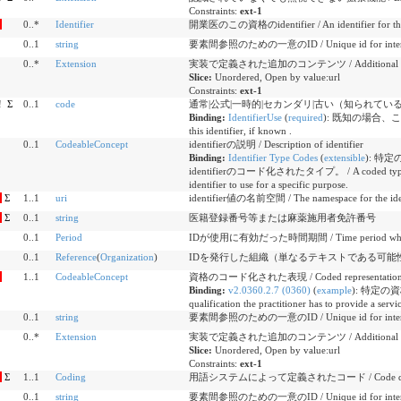
Constraints:
ext-1
0..*
Identifier
開業医のこの資格のidentifier / An identifier for this qu
0..1
string
要素間参照のための一意のID / Unique id for inter-el
0..*
Extension
実装で定義された追加のコンテンツ / Additional content
Slice:
Unordered, Open by value:url
Constraints:
ext-1
!
Σ
0..1
code
通常|公式|一時的|セカンダリ|古い（知られている場合） / usual |
Binding:
IdentifierUse
(
required
)
:
既知の場合、このiden
this identifier, if known .
0..1
CodeableConcept
identifierの説明 / Description of identifier
Binding:
Identifier Type Codes
(
extensible
)
:
特定の
identifierのコード化されたタイプ。 / A coded type for an
identifier to use for a specific purpose.
Σ
1..1
uri
identifier値の名前空間 / The namespace for the iden
Σ
0..1
string
医籍登録番号等または麻薬施用者免許番号
0..1
Period
IDが使用に有効だった時間期間 / Time period when id i
0..1
Reference
(
Organization
)
IDを発行した組織（単なるテキストである可能性があります） / Org
1..1
CodeableConcept
資格のコード化された表現 / Coded representation of t
Binding:
v2.0360.2.7 (0360)
(
example
)
:
特定の資格
qualification the practitioner has to provide a servic
0..1
string
要素間参照のための一意のID / Unique id for inter-el
0..*
Extension
実装で定義された追加のコンテンツ / Additional content
Slice:
Unordered, Open by value:url
Constraints:
ext-1
Σ
1..1
Coding
用語システムによって定義されたコード / Code defined b
0..1
string
要素間参照のための一意のID / Unique id for inter-el