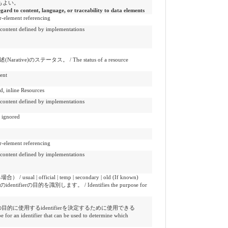
もよい。
egard to content, language, or traceability to data elements
ement referencing
 defined by implementations
rative)のステータス。 / The status of a resource
ent
ine Resources
 defined by implementations
ignored
ement referencing
 defined by implementations
 official | temp | secondary | old (If known)
tifierの目的を識別します。 / Identifies the purpose for
目的に使用するidentifierを決定するために使用できる
 identifier that can be used to determine which