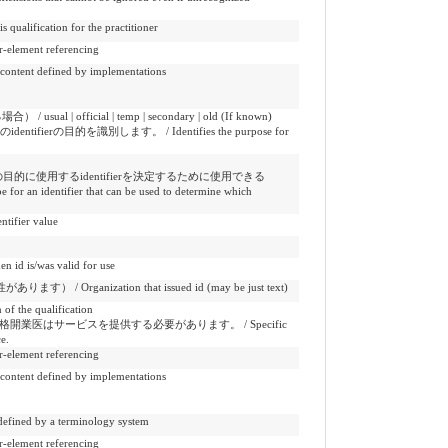
alification for the practitioner
ement referencing
 defined by implementations
 official | temp | secondary | old (If known)
tifierの目的を識別します。 / Identifies the purpose for
目的に使用するidentifierを決定するために使用できる
 identifier that can be used to determine which
tifier value
s/was valid for use
anization that issued id (may be just text)
he qualification
開業医はサービスを提供する必要があります。 / Specific
e.
ement referencing
 defined by implementations
y a terminology system
ement referencing