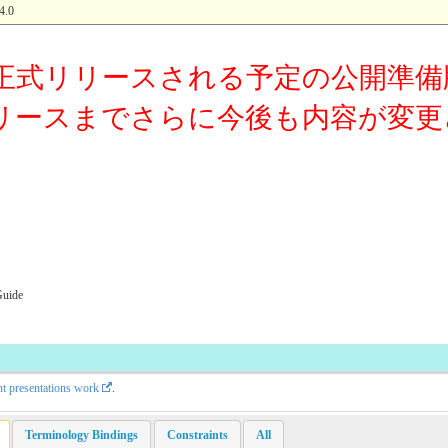
.0
正式リリースされる予定の公開準備
リースまでさらに今後も内容が変更
Guide
nt presentations work
.
Terminology Bindings
Constraints
All