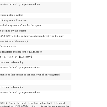
 defined by implementations
rminology system
ystem - if relevant
yntax defined by the system
ned by the system
s coding was chosen directly by the user
ation of the concept
tion is valid
tes and issues the qualification
トレーニング 【詳細参照】
ement referencing
 defined by implementations
t cannot be ignored even if unrecognized
ement referencing
 defined by implementations
 official | temp | secondary | old (If known)
tifierの目的を識別します。 / Identifies the purpose for