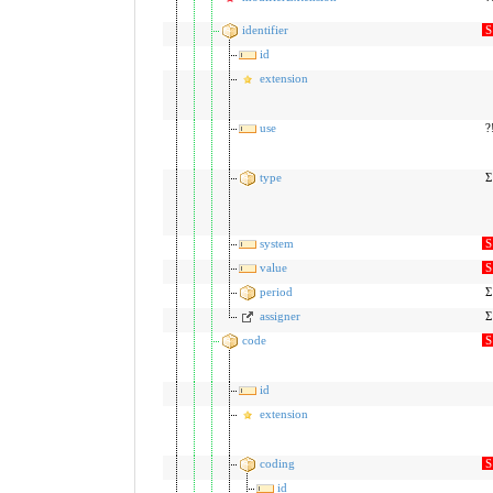
identifier
S
id
extension
use
?
type
Σ
system
S
value
S
period
Σ
assigner
Σ
code
S
id
extension
coding
S
id