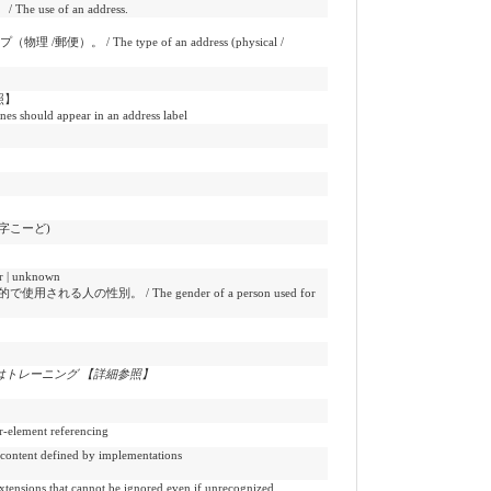
e use of an address.
/郵便）。 / The type of an address (physical /
照】
nes should appear in an address label
3文字こーど)
 | unknown
使用される人の性別。 / The gender of a person used for
トレーニング 【詳細参照】
ement referencing
 defined by implementations
t cannot be ignored even if unrecognized