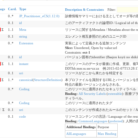
lags
Card.
Type
Description & Constraints
Filter:
0..*
JP_Practitioner_eCS(1.12.0)
診療情報サマリーにおける主としてオーダ等の
0..1
id
このアーティファクトの論理ID / Logical id of this a
Σ
1..1
Meta
リソースに関するMetadata / Metadata about the re
0..1
string
エレメント相互参照のためのユニークID
0..*
Extension
実装によって定義される追加コンテンツ
Slice:
Unordered, Open by value:url
Constraints:
ext-1
0..1
id
バージョン固有のidentifier (Baajon koyū no shikibe
Σ
1..1
instant
このリソースのデータが最後に作成、更新、複写
DDThh:mm:ss.sss+zz:zz 例:2015-02-07T13:28:1
0..1
uri
リソースがどこから来たかを特定する
Σ
1..*
canonical
(
StructureDefinition
)
本プロファイルを識別するURLとバージョンを
時点の最新バージョンとみなされる。
0..*
Coding
このリソースに適用されたセキュリティラベル
Binding:
All Security Labels
(
extensible
)
:
医療プ
ティラベル。
0..*
Coding
このリソースに適用されたタグ
!
Σ
0..1
uri
このコンテンツが作成されたルールのセット / A set of rules 
0..1
code
リソースコンテンツの言語 / Language of the resour
Binding:
CommonLanguages
(
preferred
)
:
人間の言語。
Additional Bindings
Purpose
AllLanguages
Max Binding