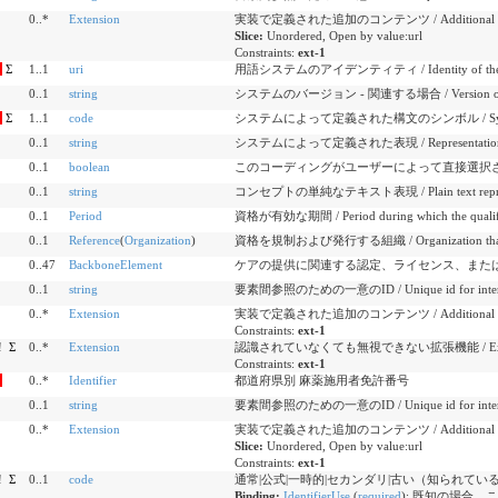
0..*
Extension
実装で定義された追加のコンテンツ / Additional content
Slice:
Unordered, Open by value:url
Constraints:
ext-1
Σ
1..1
uri
用語システムのアイデンティティ / Identity of the te
0..1
string
システムのバージョン - 関連する場合 / Version of the s
Σ
1..1
code
システムによって定義された構文のシンボル / Symbol in s
0..1
string
システムによって定義された表現 / Representation defi
0..1
boolean
このコーディングがユーザーによって直接選択された場合 / If thi
0..1
string
コンセプトの単純なテキスト表現 / Plain text represent
0..1
Period
資格が有効な期間 / Period during which the qualifica
0..1
Reference
(
Organization
)
資格を規制および発行する組織 / Organization that regula
0..47
BackboneElement
ケアの提供に関連する認定、ライセンス、または
0..1
string
要素間参照のための一意のID / Unique id for inter-el
0..*
Extension
実装で定義された追加のコンテンツ / Additional content
Constraints:
ext-1
!
Σ
0..*
Extension
認識されていなくても無視できない拡張機能 / Extensions tha
Constraints:
ext-1
0..*
Identifier
都道府県別 麻薬施用者免許番号
0..1
string
要素間参照のための一意のID / Unique id for inter-el
0..*
Extension
実装で定義された追加のコンテンツ / Additional content
Slice:
Unordered, Open by value:url
Constraints:
ext-1
!
Σ
0..1
code
通常|公式|一時的|セカンダリ|古い（知られている場合） / usual |
Binding:
IdentifierUse
(
required
)
:
既知の場合、このiden