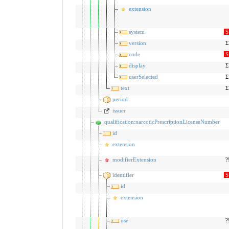
extension
system
S
version
Σ
code
S
display
Σ
userSelected
Σ
text
Σ
period
issuer
qualification:narcoticPrescriptionLicenseNumber
id
extension
modifierExtension
?
identifier
S
id
extension
use
?