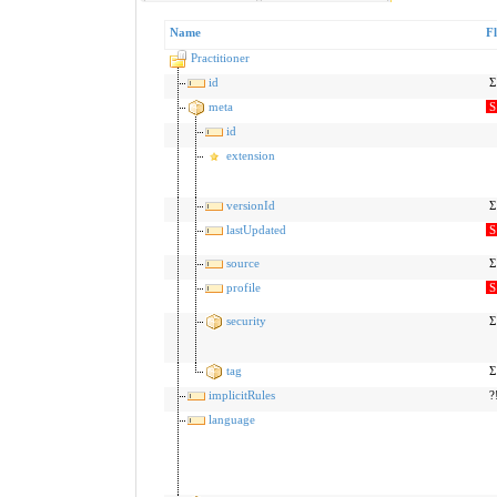
Name
F
Practitioner
id
Σ
meta
S
id
extension
versionId
Σ
lastUpdated
S
source
Σ
profile
S
security
Σ
tag
Σ
implicitRules
?
language