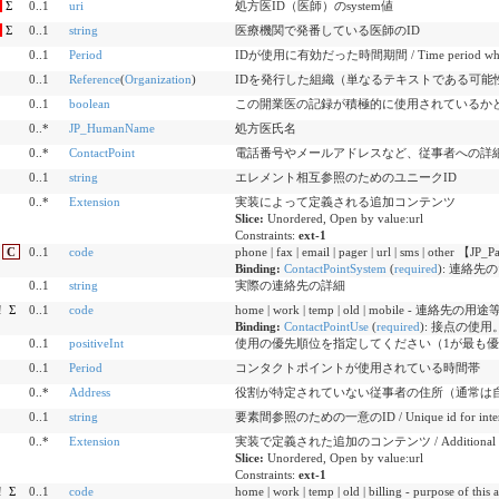
Σ
0..1
uri
処方医ID（医師）のsystem値
Σ
0..1
string
医療機関で発番している医師のID
0..1
Period
IDが使用に有効だった時間期間 / Time period when id i
0..1
Reference
(
Organization
)
IDを発行した組織（単なるテキストである可能性があります） / Org
0..1
boolean
この開業医の記録が積極的に使用されているかどうか / Whether th
0..*
JP_HumanName
処方医氏名
0..*
ContactPoint
電話番号やメールアドレスなど、従事者への詳
0..1
string
エレメント相互参照のためのユニークID
0..*
Extension
実装によって定義される追加コンテンツ
Slice:
Unordered, Open by value:url
Constraints:
ext-1
C
0..1
code
phone | fax | email | pager | url | sms | other 
Binding:
ContactPointSystem
(
required
)
:
連絡先の
0..1
string
実際の連絡先の詳細
!
Σ
0..1
code
home | work | temp | old | mobile - 連絡先の
Binding:
ContactPointUse
(
required
)
:
接点の使用
0..1
positiveInt
使用の優先順位を指定してください（1が最も
0..1
Period
コンタクトポイントが使用されている時間帯
0..*
Address
役割が特定されていない従事者の住所（通常は
0..1
string
要素間参照のための一意のID / Unique id for inter-el
0..*
Extension
実装で定義された追加のコンテンツ / Additional content
Slice:
Unordered, Open by value:url
Constraints:
ext-1
!
Σ
0..1
code
home | work | temp | old | billing - purpose 