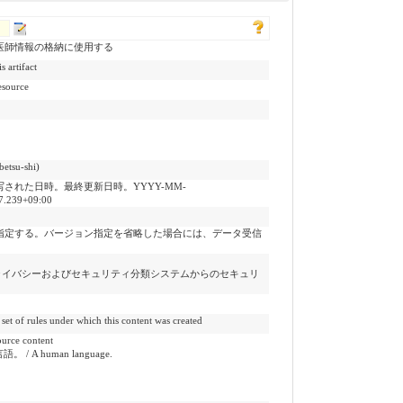
医師情報の格納に使用する
rtifact
source
tsu-shi)
された日時。最終更新日時。YYYY-MM-
7.239+09:00
指定する。バージョン指定を省略した場合には、データ受信
ライバシーおよびセキュリティ分類システムからのセキュリ
under which this content was created
ce content
 / A human language.