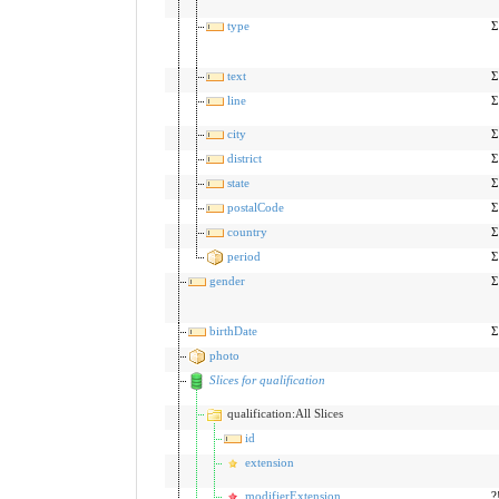
type
Σ
text
Σ
line
Σ
city
Σ
district
Σ
state
Σ
postalCode
Σ
country
Σ
period
Σ
gender
Σ
birthDate
Σ
photo
Slices for qualification
qualification:All Slices
id
extension
modifierExtension
?