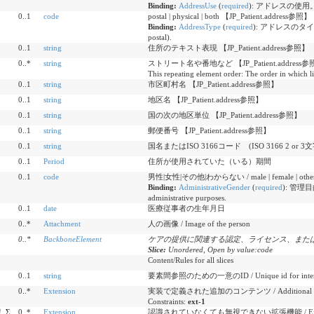
Binding:
AddressUse
(
required
)
:
アドレスの使用。 / Th
0..1
code
postal | physical | both 【JP_Patient.address参照】
Binding:
AddressType
(
required
)
:
アドレスのタイプ（物理 
postal).
0..1
string
住所のテキスト表現 【JP_Patient.address参照】
0..*
string
ストリート名や番地など 【JP_Patient.address参
This repeating element order: The order in which li
0..1
string
市区町村名 【JP_Patient.address参照】
0..1
string
地区名 【JP_Patient.address参照】
0..1
string
国の次の地区単位 【JP_Patient.address参照】
0..1
string
郵便番号 【JP_Patient.address参照】
0..1
string
国名またはISO 3166コード (ISO 3166 2 or 
0..1
Period
住所が使用されていた（いる）期間
0..1
code
男性|女性|その他|わからない / male | female | other
Binding:
AdministrativeGender
(
required
)
:
管理目的で
administrative purposes.
0..1
date
医療従事者の生年月日
0..*
Attachment
人の画像 / Image of the person
0
..
*
BackboneElement
ケアの提供に関連する認定、ライセンス、または
Slice:
Unordered, Open by value:code
Content/Rules for all slices
0..1
string
要素間参照のための一意のID / Unique id for inter-el
0..*
Extension
実装で定義された追加のコンテンツ / Additional content
Constraints:
ext-1
!
Σ
0..*
Extension
認識されていなくても無視できない拡張機能 / Extensions tha