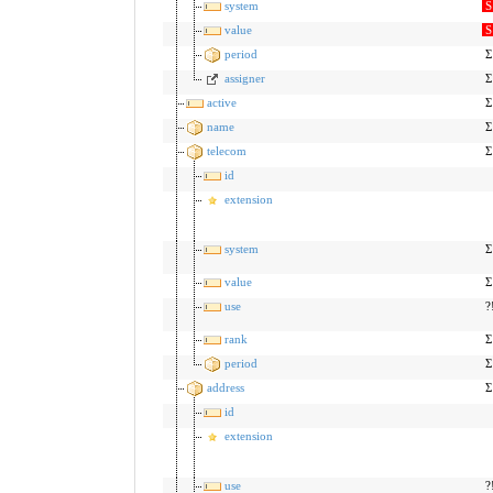
system
S
value
S
period
Σ
assigner
Σ
active
Σ
name
Σ
telecom
Σ
id
extension
system
Σ
value
Σ
use
?
rank
Σ
period
Σ
address
Σ
id
extension
use
?