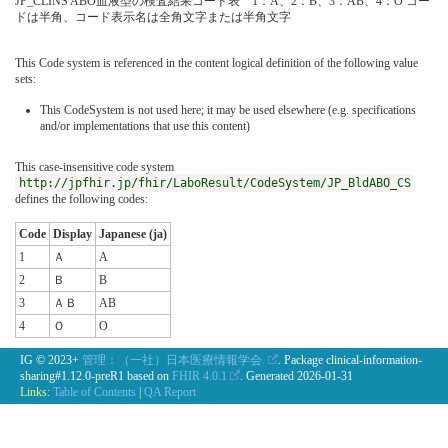
JP_CLINS ABO血液型の検査結果コード表 1：A、2：B、3：AB、4：O コー
ドは半角、コード表示名は全角文字または半角文字
This Code system is referenced in the content logical definition of the following value
sets:
This CodeSystem is not used here; it may be used elsewhere (e.g. specifications
and/or implementations that use this content)
This case-insensitive code system
http://jpfhir.jp/fhir/LaboResult/CodeSystem/JP_BldABO_CS
defines the following codes:
Code
Display
Japanese (ja)
1
Ａ
A
2
Ｂ
B
3
ＡＢ
AB
4
Ｏ
O
IG © 2023+
管理：（一社）日本医療情報学会.
. Package clinical-information-
sharing#1.12.0-preR1 based on
FHIR 4.0.1
. Generated
2026-01-31
Links:
Table of Contents
|
QA Report