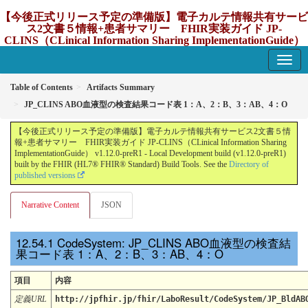
【今後正式リリース予定の準備版】電子カルテ情報共有サービ
ス2文書５情報+患者サマリー FHIR実装ガイド JP-
CLINS（CLinical Information Sharing ImplementationGuide）
v1.12.0-preR1
1.12.0-preR1 - update Japan
Table of Contents
Artifacts Summary
JP_CLINS ABO血液型の検査結果コード表 1：A、2：B、3：AB、4：O
【今後正式リリース予定の準備版】電子カルテ情報共有サービス2文書５情
報+患者サマリー FHIR実装ガイド JP-CLINS（CLinical Information Sharing
ImplementationGuide） v1.12.0-preR1 - Local Development build (v1.12.0-preR1)
built by the FHIR (HL7® FHIR® Standard) Build Tools. See the
Directory of
published versions
Narrative Content
JSON
CodeSystem: JP_CLINS ABO血液型の検査結
果コード表 1：A、2：B、3：AB、4：O
項目
内容
定義URL
http://jpfhir.jp/fhir/LaboResult/CodeSystem/JP_BldAB