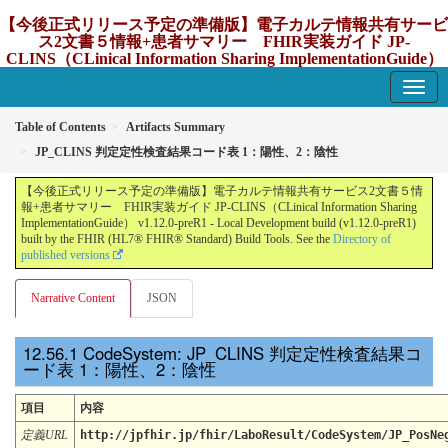
【今後正式リリース予定の準備版】電子カルテ情報共有サービ
ス2文書５情報+患者サマリー FHIR実装ガイド JP-
CLINS（CLinical Information Sharing ImplementationGuide）
v1.12.0-preR1
1.12.0-preR1 - update Japan
Table of Contents
Artifacts Summary
JP_CLINS 判定定性検査結果コード表 1：陽性、2：陰性
【今後正式リリース予定の準備版】電子カルテ情報共有サービス2文書５情
報+患者サマリー FHIR実装ガイド JP-CLINS（CLinical Information Sharing
ImplementationGuide） v1.12.0-preR1 - Local Development build (v1.12.0-preR1)
built by the FHIR (HL7® FHIR® Standard) Build Tools. See the
Directory of
published versions
Narrative Content
JSON
CodeSystem: JP_CLINS 判定定性検査結果コ
ード表 1：陽性、2：陰性
項目
内容
定義URL
http://jpfhir.jp/fhir/LaboResult/CodeSystem/JP_PosNe