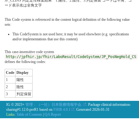
JP_CLINS 判定定性検査結果 1:陽性、2:陰性、3:判定保留 コードは半角、コ
ード表示名は全角文字
This Code system is referenced in the content logical definition of the following value
sets:
This CodeSystem is not used here; it may be used elsewhere (e.g. specifications
and/or implementations that use this content)
This case-insensitive code system
http://jpfhir.jp/fhir/LaboResult/CodeSystem/JP_PosNegHold_CS
defines the following codes:
Code
Display
1
陽性
2
陰性
3
判定保留
IG © 2023+
管理：（一社）日本医療情報学会.
. Package clinical-information-
sharing#1.12.0-preR1 based on
FHIR 4.0.1
. Generated
2026-01-31
Links:
Table of Contents
|
QA Report