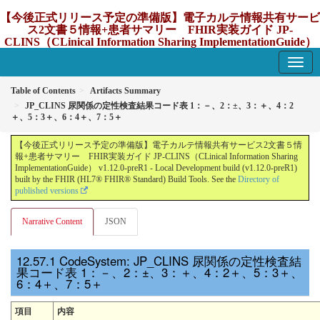
【今後正式リリース予定の準備版】電子カルテ情報共有サービ
ス2文書５情報+患者サマリー FHIR実装ガイド JP-
CLINS（CLinical Information Sharing ImplementationGuide）
v1.12.0-preR1
1.12.0-preR1 - update Japan
Table of Contents
Artifacts Summary
JP_CLINS 尿関係の定性検査結果コード表 1：－、2：±、3：＋、4：2
＋、5：3＋、6：4＋、7：5＋
【今後正式リリース予定の準備版】電子カルテ情報共有サービス2文書５情
報+患者サマリー FHIR実装ガイド JP-CLINS（CLinical Information Sharing
ImplementationGuide） v1.12.0-preR1 - Local Development build (v1.12.0-preR1)
built by the FHIR (HL7® FHIR® Standard) Build Tools. See the
Directory of
published versions
Narrative Content
JSON
CodeSystem: JP_CLINS 尿関係の定性検査結
果コード表 1：－、2：±、3：＋、4：2＋、5：3＋、
6：4＋、7：5＋
項目
内容