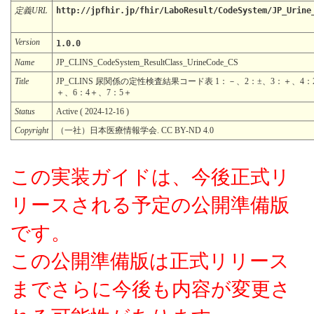
定義URL
http://jpfhir.jp/fhir/LaboResult/CodeSystem/JP_Urine
Version
1.0.0
Name
JP_CLINS_CodeSystem_ResultClass_UrineCode_CS
Title
JP_CLINS 尿関係の定性検査結果コード表 1：－、2：±、3：＋、4：
＋、6：4＋、7：5＋
Status
Active ( 2024-12-16 )
Copyright
（一社）日本医療情報学会. CC BY-ND 4.0
この実装ガイドは、今後正式リ
リースされる予定の公開準備版
です。
この公開準備版は正式リリース
までさらに今後も内容が変更さ