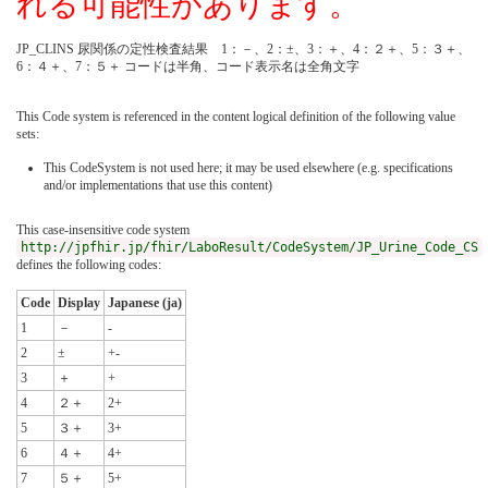
れる可能性があります。
JP_CLINS 尿関係の定性検査結果 1：－、2：±、3：＋、4：２＋、5：３＋、
6：４＋、7：５＋ コードは半角、コード表示名は全角文字
This Code system is referenced in the content logical definition of the following value
sets:
This CodeSystem is not used here; it may be used elsewhere (e.g. specifications
and/or implementations that use this content)
This case-insensitive code system
http://jpfhir.jp/fhir/LaboResult/CodeSystem/JP_Urine_Code_CS
defines the following codes:
Code
Display
Japanese (ja)
1
－
-
2
±
+-
3
＋
+
4
２＋
2+
5
３＋
3+
6
４＋
4+
7
５＋
5+