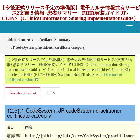
【今後正式リリース予定の準備版】電子カルテ情報共有サービ
ス2文書５情報+患者サマリー FHIR実装ガイド JP-
CLINS（CLinical Information Sharing ImplementationGuide）
v1.12.0-preR1
1.12.0-preR1 - update Japan
Table of Contents
Artifacts Summary
JP codeSystem practitioner certificate category
【今後正式リリース予定の準備版】電子カルテ情報共有サービス2文書５情
報+患者サマリー FHIR実装ガイド JP-CLINS（CLinical Information Sharing
ImplementationGuide） v1.12.0-preR1 - Local Development build (v1.12.0-preR1)
built by the FHIR (HL7® FHIR® Standard) Build Tools. See the
Directory of
published versions
Narrative Content
JSON
CodeSystem: JP codeSystem practitioner
certificate category
項目
内容
定義URL
http://jpfhir.jp/fhir/core/CodeSystem/practitioner-