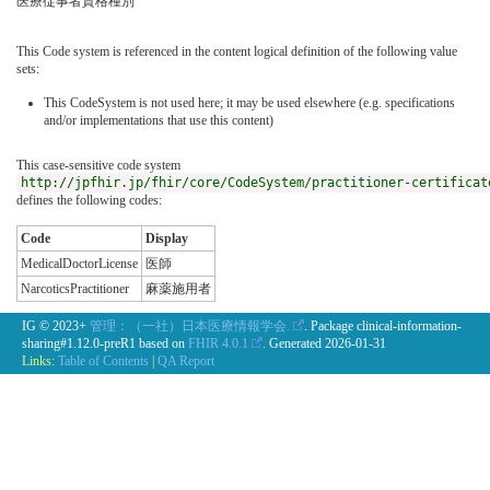
医療従事者資格種別
This Code system is referenced in the content logical definition of the following value
sets:
This CodeSystem is not used here; it may be used elsewhere (e.g. specifications
and/or implementations that use this content)
This case-sensitive code system
http://jpfhir.jp/fhir/core/CodeSystem/practitioner-certificat
defines the following codes:
Code
Display
MedicalDoctorLicense
医師
NarcoticsPractitioner
麻薬施用者
IG © 2023+
管理：（一社）日本医療情報学会.
. Package clinical-information-
sharing#1.12.0-preR1 based on
FHIR 4.0.1
. Generated
2026-01-31
Links:
Table of Contents
|
QA Report