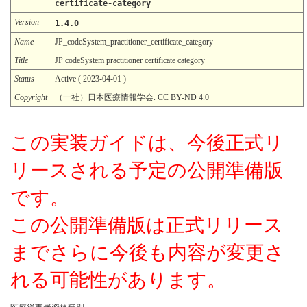
certificate-category
Version
1.4.0
Name
JP_codeSystem_practitioner_certificate_category
Title
JP codeSystem practitioner certificate category
Status
Active ( 2023-04-01 )
Copyright
（一社）日本医療情報学会. CC BY-ND 4.0
この実装ガイドは、今後正式リ
リースされる予定の公開準備版
です。
この公開準備版は正式リリース
までさらに今後も内容が変更さ
れる可能性があります。