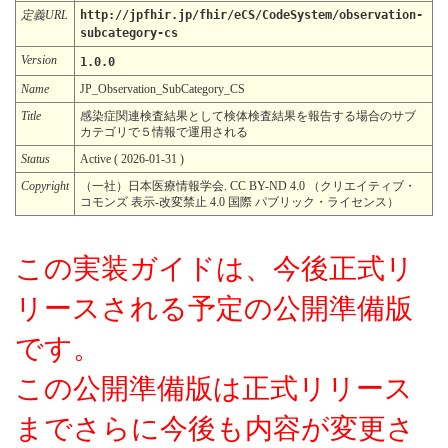
定義URL
http://jpfhir.jp/fhir/eCS/CodeSystem/observation-
subcategory-cs
Version
1.0.0
Name
JP_Observation_SubCategory_CS
Title
感染症関連検査結果として検体検査結果を報告する場合のサブ
カテゴリで５情報で運用される
Status
Active ( 2026-01-31 )
Copyright
（一社）日本医療情報学会. CC BY-ND 4.0 （クリエイティブ・
コモンズ 表示-改変禁止 4.0 国際 パブリック・ライセンス）
この実装ガイドは、今後正式リ
リースされる予定の公開準備版
です。
この公開準備版は正式リリース
までさらに今後も内容が変更さ