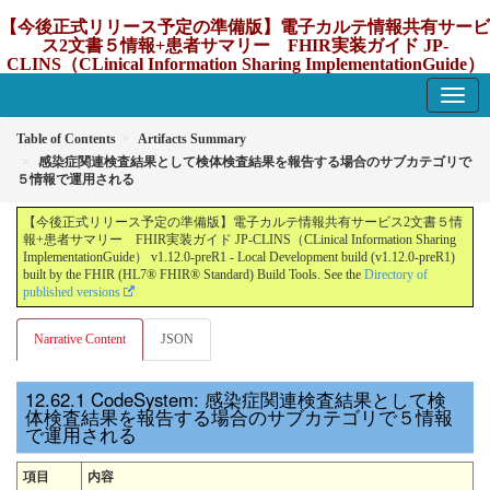
【今後正式リリース予定の準備版】電子カルテ情報共有サービ
ス2文書５情報+患者サマリー FHIR実装ガイド JP-
CLINS（CLinical Information Sharing ImplementationGuide）
v1.12.0-preR1
1.12.0-preR1 - update Japan
Table of Contents
Artifacts Summary
感染症関連検査結果として検体検査結果を報告する場合のサブカテゴリで
５情報で運用される
【今後正式リリース予定の準備版】電子カルテ情報共有サービス2文書５情
報+患者サマリー FHIR実装ガイド JP-CLINS（CLinical Information Sharing
ImplementationGuide） v1.12.0-preR1 - Local Development build (v1.12.0-preR1)
built by the FHIR (HL7® FHIR® Standard) Build Tools. See the
Directory of
published versions
Narrative Content
JSON
CodeSystem: 感染症関連検査結果として検
体検査結果を報告する場合のサブカテゴリで５情報
で運用される
項目
内容