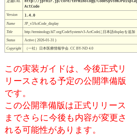
定義URL
http://jpfhir.jp/core/terminology/CodeSystemJPDispla
ActCode
Version
1.4.0
Name
JP_v3ActCode_display
Title
http://terminology.hl7.org/CodeSystem/v3-ActCodeに日本語displayを追加
Status
Active ( 2026-01-31 )
Copyright
（一社）日本医療情報学会. CC BY-ND 4.0
この実装ガイドは、今後正式リ
リースされる予定の公開準備版
です。
この公開準備版は正式リリース
までさらに今後も内容が変更さ
れる可能性があります。