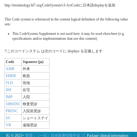
http://terminology.hl7.org/CodeSystem/v3-ActCodeに日本語displayを追加
This Code system is referenced in the content logical definition of the following value
sets:
This CodeSystem Supplement is not used here; it may be used elsewhere (e.g.
specifications and/or implementations that use this content)
!!このコードシステム は次のコードに displays を定義します:
Code
Japanese (ja)
AMB
外来
EMER
救急
FLD
現地
HH
在宅
IMP
入院
OBSENC
検査受診
PRENC
入院前受診
SS
ショートステイ
VR
遠隔受診
IG © 2023+
管理：（一社）日本医療情報学会.
. Package clinical-information-