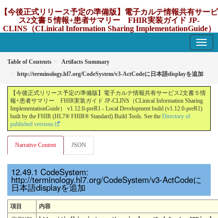
【今後正式リリース予定の準備版】電子カルテ情報共有サービ
ス2文書５情報+患者サマリー FHIR実装ガイド JP-
CLINS（CLinical Information Sharing ImplementationGuide）
v1.12.0-preR1
1.12.0-preR1 - update Japan
Table of Contents
Artifacts Summary
http://terminology.hl7.org/CodeSystem/v3-ActCodeに日本語displayを追加
【今後正式リリース予定の準備版】電子カルテ情報共有サービス2文書５情
報+患者サマリー FHIR実装ガイド JP-CLINS（CLinical Information Sharing
ImplementationGuide） v1.12.0-preR1 - Local Development build (v1.12.0-preR1)
built by the FHIR (HL7® FHIR® Standard) Build Tools. See the
Directory of
published versions
Narrative Content
JSON
CodeSystem:
http://terminology.hl7.org/CodeSystem/v3-ActCodeに
日本語displayを追加
項目
内容