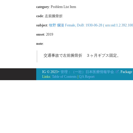
category
:
Problem List Item
code
:
左前腕骨折
subject
:
牧野 爛漫 Female, DoB: 1930-06-28 ( urn:oid:1.2.392.10
onset
: 2019
note
:
交通事故で左前腕骨折 ３ヶ月ギプス固定。
IG © 2023+
管理：（一社）日本医療情報学会.
. Package
Links:
Table of Contents
|
QA Report