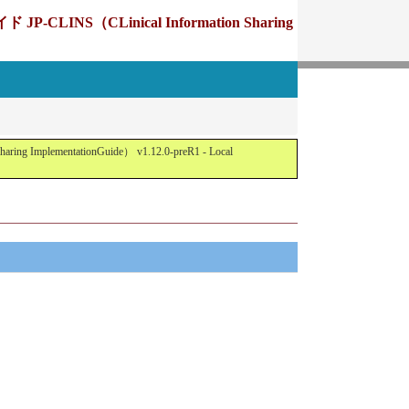
Linical Information Sharing
tationGuide） v1.12.0-preR1 - Local