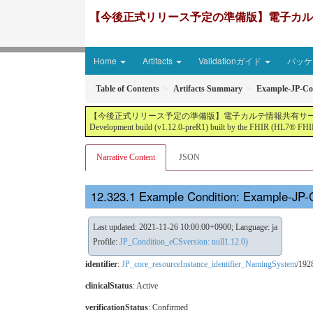
【今後正式リリース予定の準備版】電子カルテ情報共有サ
Home
Artifacts
Validationガイド
パッケー
Table of Contents
Artifacts Summary
Example-JP-Co
【今後正式リリース予定の準備版】電子カルテ情報共有サービス2文書５情報+患者サマリ
Development build (v1.12.0-preR1) built by the FHIR (HL7® FHIR
Narrative Content
JSON
Example Condition: Example-JP-
Last updated: 2021-11-26 10:00:00+0900; Language: ja
Profile:
JP_Condition_eCSversion: null1.12.0)
identifier
:
JP_core_resourceInstance_identifier_NamingSystem
/192
clinicalStatus
:
Active
verificationStatus
:
Confirmed