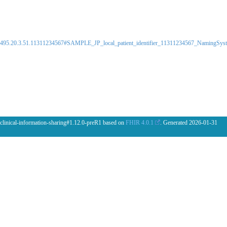
0495.20.3.51.11311234567#SAMPLE_JP_local_patient_identifier_11311234567_NamingSys
 clinical-information-sharing#1.12.0-preR1 based on
FHIR 4.0.1
. Generated
2026-01-31