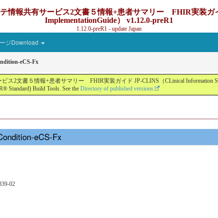
ービス2文書５情報+患者サマリー FHIR実装ガイド JP-CLINS（C
ImplementationGuide） v1.12.0-preR1
1.12.0-preR1 - update Japan
ジDownload
ndition-eCS-Fx
ー FHIR実装ガイド JP-CLINS（CLinical Information Sharing Implemen
® Standard) Build Tools. See the
Directory of published versions
Condition-eCS-Fx
839-02