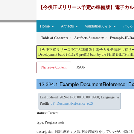
【今後正式リリース予定の準備版】電子カルテ情報共有サ
Home
Artifacts
Validationガイド
パッケー
Table of Contents
Artifacts Summary
Example-JP-Doc
【今後正式リリース予定の準備版】電子カルテ情報共有サービス2文書５情報+患者サマリ
Development build (v1.12.0-preR1) built by the FHIR (HL7® FHIR
Narrative Content
JSON
Example DocumentReference: Ex
Last updated: 2024-11-06 00:00:00+0900; Language: ja
Profile:
JP_DocumentReference_eCS
status
: Current
type
:
Progress note
description
: 臨床経過：入院後経過観察をしていたが、特に