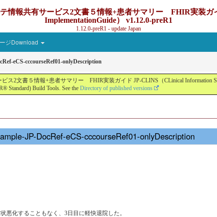
ービス2文書５情報+患者サマリー FHIR実装ガイド JP-CLINS（C
ImplementationGuide） v1.12.0-preR1
1.12.0-preR1 - update Japan
ジDownload
Ref-eCS-cccourseRef01-onlyDescription
ー FHIR実装ガイド JP-CLINS（CLinical Information Sharing Implemen
® Standard) Build Tools. See the
Directory of published versions
ample-JP-DocRef-eCS-cccourseRef01-onlyDescription
症状悪化することもなく、3日目に軽快退院した。