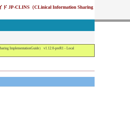
Linical Information Sharing
tationGuide） v1.12.0-preR1 - Local