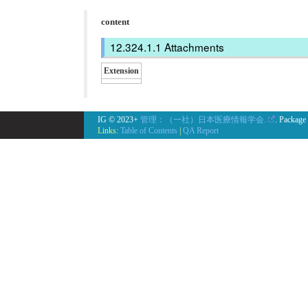
content
Attachments
Extension
IG © 2023+
管理：（一社）日本医療情報学会.
. Package
Links:
Table of Contents
|
QA Report