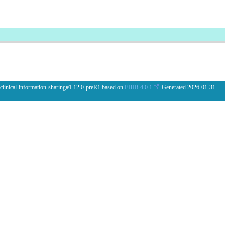
 clinical-information-sharing#1.12.0-preR1 based on
FHIR 4.0.1
. Generated
2026-01-31