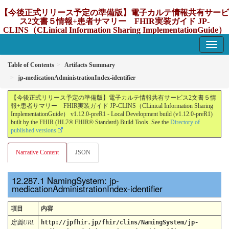
【今後正式リリース予定の準備版】電子カルテ情報共有サービ
ス2文書５情報+患者サマリー FHIR実装ガイド JP-
CLINS（CLinical Information Sharing ImplementationGuide）
v1.12.0-preR1
1.12.0-preR1 - update Japan
Table of Contents
Artifacts Summary
jp-medicationAdministrationIndex-identifier
【今後正式リリース予定の準備版】電子カルテ情報共有サービス2文書５情
報+患者サマリー FHIR実装ガイド JP-CLINS（CLinical Information Sharing
ImplementationGuide） v1.12.0-preR1 - Local Development build (v1.12.0-preR1)
built by the FHIR (HL7® FHIR® Standard) Build Tools. See the
Directory of
published versions
Narrative Content
JSON
NamingSystem: jp-
medicationAdministrationIndex-identifier
項目
内容
定義URL
http://jpfhir.jp/fhir/clins/NamingSystem/jp-