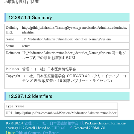
の順番を識別するURI
Summary
Defining
http://jpfhir.jp/fhir/clins/NamingSystem/jp-medicationAdministrationIndex-
URL
identifier
Name
JP_MedicationAdministrationIndex_identifier_NamingSystem
Status
active
Definition
JP_MedicationAdministrationIndex_identifier_NamingSystem 同一剤グ
ループ内での順番を識別するURI
Publisher
管理：（一社）日本医療情報学会.
Copyright
（一社）日本医療情報学会. CC BY-ND 4.0 （クリエイティブ・コ
モンズ 表示-改変禁止 4.0 国際 パブリック・ライセンス）
Identifiers
Type
Value
URI
http://jpfhir.jp/fhir/core/mhlw/IdSystem/MedicationAdministrationIndex
IG © 2023+
管理：（一社）日本医療情報学会.
. Package clinical-information-
sharing#1.12.0-preR1 based on
FHIR 4.0.1
. Generated
2026-01-31
Links:
Table of Contents
|
QA Report