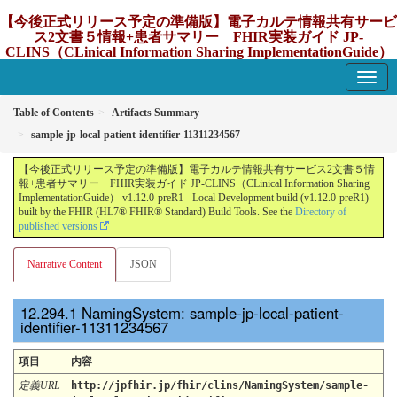
【今後正式リリース予定の準備版】電子カルテ情報共有サービ
ス2文書５情報+患者サマリー FHIR実装ガイド JP-
CLINS（CLinical Information Sharing ImplementationGuide）
v1.12.0-preR1
1.12.0-preR1 - update Japan
Table of Contents
Artifacts Summary
sample-jp-local-patient-identifier-11311234567
【今後正式リリース予定の準備版】電子カルテ情報共有サービス2文書５情
報+患者サマリー FHIR実装ガイド JP-CLINS（CLinical Information Sharing
ImplementationGuide） v1.12.0-preR1 - Local Development build (v1.12.0-preR1)
built by the FHIR (HL7® FHIR® Standard) Build Tools. See the
Directory of
published versions
Narrative Content
JSON
NamingSystem: sample-jp-local-patient-
identifier-11311234567
項目
内容
定義URL
http://jpfhir.jp/fhir/clins/NamingSystem/sample-