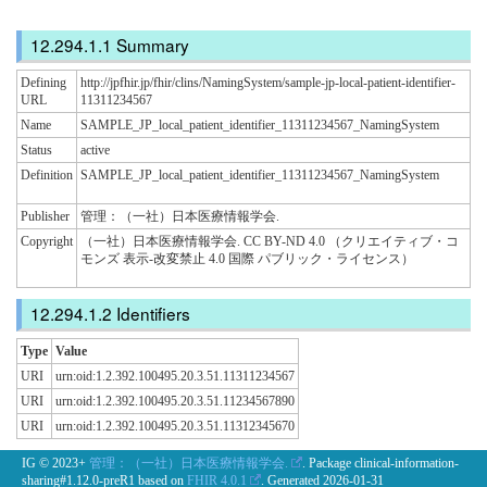
Summary
Defining
http://jpfhir.jp/fhir/clins/NamingSystem/sample-jp-local-patient-identifier-
URL
11311234567
Name
SAMPLE_JP_local_patient_identifier_11311234567_NamingSystem
Status
active
Definition
SAMPLE_JP_local_patient_identifier_11311234567_NamingSystem
Publisher
管理：（一社）日本医療情報学会.
Copyright
（一社）日本医療情報学会. CC BY-ND 4.0 （クリエイティブ・コ
モンズ 表示-改変禁止 4.0 国際 パブリック・ライセンス）
Identifiers
Type
Value
URI
urn:oid:1.2.392.100495.20.3.51.11311234567
URI
urn:oid:1.2.392.100495.20.3.51.11234567890
URI
urn:oid:1.2.392.100495.20.3.51.11312345670
IG © 2023+
管理：（一社）日本医療情報学会.
. Package clinical-information-
sharing#1.12.0-preR1 based on
FHIR 4.0.1
. Generated
2026-01-31