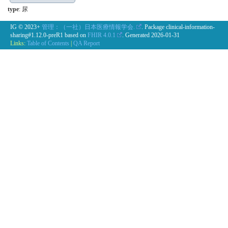
type
:
尿
IG © 2023+
管理：（一社）日本医療情報学会.
. Package clinical-information-
sharing#1.12.0-preR1 based on
FHIR 4.0.1
. Generated
2026-01-31
Links:
Table of Contents
|
QA Report