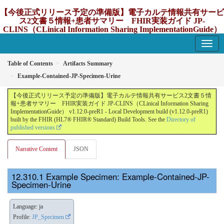
【今後正式リリース予定の準備版】電子カルテ情報共有サービ
ス2文書５情報+患者サマリー FHIR実装ガイド JP-
CLINS（CLinical Information Sharing ImplementationGuide）
v1.12.0-preR1
1.12.0-preR1 - update Japan
Table of Contents
Artifacts Summary
Example-Contained-JP-Specimen-Urine
【今後正式リリース予定の準備版】電子カルテ情報共有サービス2文書５情
報+患者サマリー FHIR実装ガイド JP-CLINS（CLinical Information Sharing
ImplementationGuide） v1.12.0-preR1 - Local Development build (v1.12.0-preR1)
built by the FHIR (HL7® FHIR® Standard) Build Tools. See the
Directory of
published versions
Narrative Content
JSON
Example Specimen: Example-Contained-JP-
Specimen-Urine
Language: ja
Profile:
JP_Specimen