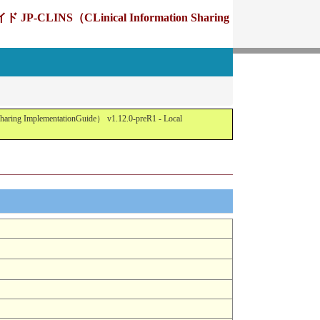
Linical Information Sharing
tationGuide） v1.12.0-preR1 - Local