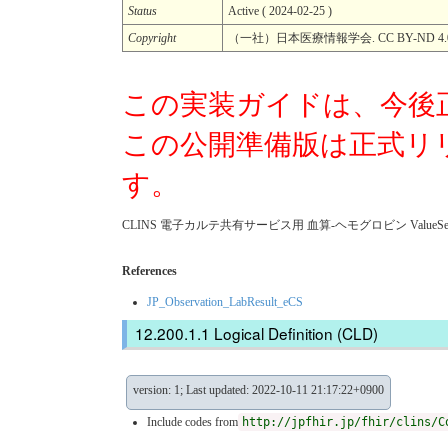
Status
Active ( 2024-02-25 )
Copyright
（一社）日本医療情報学会. CC BY-ND 4.
この実装ガイドは、今後
この公開準備版は正式リ
す。
CLINS 電子カルテ共有サービス用 血算-ヘモグロビン ValueSet (
References
JP_Observation_LabResult_eCS
Logical Definition (CLD)
version: 1; Last updated: 2022-10-11 21:17:22+0900
Include codes from
http://jpfhir.jp/fhir/clins/C