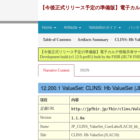
【今後正式リリース予定の準備版】電子カルテ情報共有サ
Home
Artifacts
Validationガイド
パッケー
Table of Contents
Artifacts Summary
CLINS: Hb Val
【今後正式リリース予定の準備版】電子カルテ情報共有サービス2文書５情報+患者サマリ
Development build (v1.12.0-preR1) built by the FHIR (HL7® FHIR
Narrative Content
JSON
ValueSet: CLINS: Hb ValueSet (
項目
内容
定義URL
http://jpfhir.jp/fhir/clins/Val
Version
1.1.0a
Name
JP_CLINS_ValueSet_CoreLaboJLAC10_hb
Title
CLINS: Hb ValueSet (JLAC10)