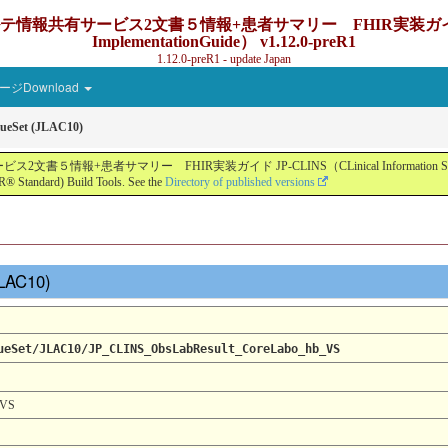
ービス2文書５情報+患者サマリー FHIR実装ガイド JP-CLINS（C
ImplementationGuide） v1.12.0-preR1
1.12.0-preR1 - update Japan
ジDownload
ueSet (JLAC10)
ー FHIR実装ガイド JP-CLINS（CLinical Information Sharing Implemen
® Standard) Build Tools. See the
Directory of published versions
JLAC10)
ueSet/JLAC10/JP_CLINS_ObsLabResult_CoreLabo_hb_VS
_VS