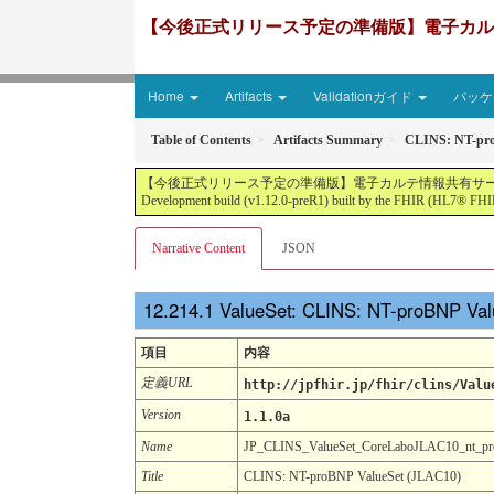
【今後正式リリース予定の準備版】電子カルテ情報共有サ
Home
Artifacts
Validationガイド
パッケー
Table of Contents
Artifacts Summary
CLINS: NT-pro
【今後正式リリース予定の準備版】電子カルテ情報共有サービス2文書５情報+患者サマリ
Development build (v1.12.0-preR1) built by the FHIR (HL7® FHIR
Narrative Content
JSON
ValueSet: CLINS: NT-proBNP Va
項目
内容
定義URL
http://jpfhir.jp/fhir/clins/Valu
Version
1.1.0a
Name
JP_CLINS_ValueSet_CoreLaboJLAC10_nt_p
Title
CLINS: NT-proBNP ValueSet (JLAC10)