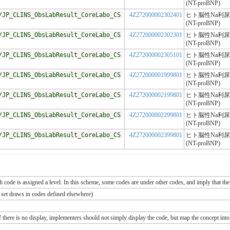
(NT-proBNP)
/JP_CLINS_ObsLabResult_CoreLabo_CS
4Z272000002302401
ヒト脳性Na利
(NT-proBNP)
/JP_CLINS_ObsLabResult_CoreLabo_CS
4Z272000002302301
ヒト脳性Na利
(NT-proBNP)
/JP_CLINS_ObsLabResult_CoreLabo_CS
4Z272000002305101
ヒト脳性Na利
(NT-proBNP)
/JP_CLINS_ObsLabResult_CoreLabo_CS
4Z272000001999801
ヒト脳性Na利
(NT-proBNP)
/JP_CLINS_ObsLabResult_CoreLabo_CS
4Z272000002199801
ヒト脳性Na利
(NT-proBNP)
/JP_CLINS_ObsLabResult_CoreLabo_CS
4Z272000002299801
ヒト脳性Na利
(NT-proBNP)
/JP_CLINS_ObsLabResult_CoreLabo_CS
4Z272000002399801
ヒト脳性Na利
(NT-proBNP)
ch code is assigned a level. In this scheme, some codes are under other codes, and imply that the
e set draws in codes defined elsewhere)
If there is no display, implementers should not simply display the code, but map the concept into 