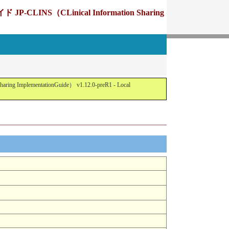
Linical Information Sharing
tationGuide） v1.12.0-preR1 - Local