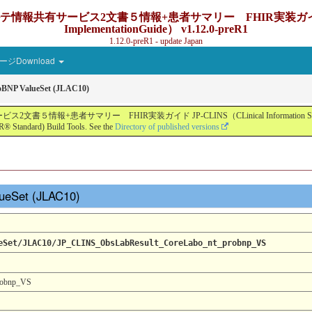
ービス2文書５情報+患者サマリー FHIR実装ガイド JP-CLINS（C
ImplementationGuide） v1.12.0-preR1
1.12.0-preR1 - update Japan
ジDownload
BNP ValueSet (JLAC10)
ー FHIR実装ガイド JP-CLINS（CLinical Information Sharing Implemen
® Standard) Build Tools. See the
Directory of published versions
lueSet (JLAC10)
eSet/JLAC10/JP_CLINS_ObsLabResult_CoreLabo_nt_probnp_VS
robnp_VS