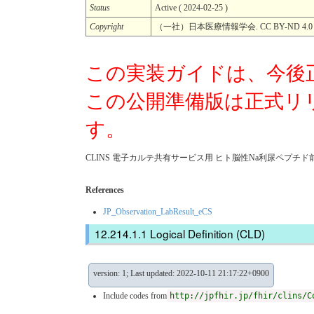
Status
Active ( 2024-02-25 )
Copyright
（一社）日本医療情報学会. CC BY-ND 4.0
この実装ガイドは、今後
この公開準備版は正式リ
す。
CLINS 電子カルテ共有サービス用 ヒト脳性Na利尿ペプチド前駆体Ｎ端
References
JP_Observation_LabResult_eCS
Logical Definition (CLD)
version: 1; Last updated: 2022-10-11 21:17:22+0900
Include codes from
http://jpfhir.jp/fhir/clins/C