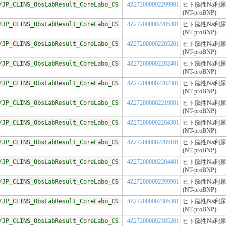
/JP_CLINS_ObsLabResult_CoreLabo_CS
4Z272000002299901
ヒト脳性Na利
(NT-proBNP)
/JP_CLINS_ObsLabResult_CoreLabo_CS
4Z272000002205301
ヒト脳性Na利
(NT-proBNP)
/JP_CLINS_ObsLabResult_CoreLabo_CS
4Z272000002205201
ヒト脳性Na利
(NT-proBNP)
/JP_CLINS_ObsLabResult_CoreLabo_CS
4Z272000002202401
ヒト脳性Na利
(NT-proBNP)
/JP_CLINS_ObsLabResult_CoreLabo_CS
4Z272000002202301
ヒト脳性Na利
(NT-proBNP)
/JP_CLINS_ObsLabResult_CoreLabo_CS
4Z272000002219001
ヒト脳性Na利
(NT-proBNP)
/JP_CLINS_ObsLabResult_CoreLabo_CS
4Z272000002204301
ヒト脳性Na利
(NT-proBNP)
/JP_CLINS_ObsLabResult_CoreLabo_CS
4Z272000002205101
ヒト脳性Na利
(NT-proBNP)
/JP_CLINS_ObsLabResult_CoreLabo_CS
4Z272000002204401
ヒト脳性Na利
(NT-proBNP)
/JP_CLINS_ObsLabResult_CoreLabo_CS
4Z272000002399901
ヒト脳性Na利
(NT-proBNP)
/JP_CLINS_ObsLabResult_CoreLabo_CS
4Z272000002305301
ヒト脳性Na利
(NT-proBNP)
/JP_CLINS_ObsLabResult_CoreLabo_CS
4Z272000002305201
ヒト脳性Na利