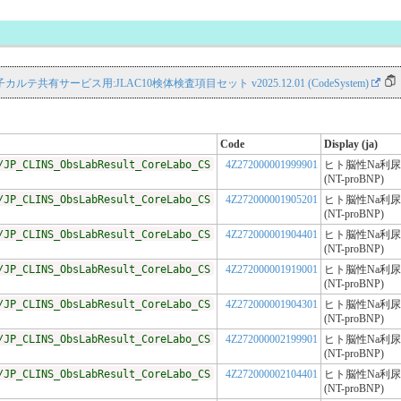
S 電子カルテ共有サービス用:JLAC10検体検査項目セット v2025.12.01 (CodeSystem)
Code
Display (ja)
/JP_CLINS_ObsLabResult_CoreLabo_CS
4Z272000001999901
ヒト脳性Na利
(NT-proBNP)
/JP_CLINS_ObsLabResult_CoreLabo_CS
4Z272000001905201
ヒト脳性Na利
(NT-proBNP)
/JP_CLINS_ObsLabResult_CoreLabo_CS
4Z272000001904401
ヒト脳性Na利
(NT-proBNP)
/JP_CLINS_ObsLabResult_CoreLabo_CS
4Z272000001919001
ヒト脳性Na利
(NT-proBNP)
/JP_CLINS_ObsLabResult_CoreLabo_CS
4Z272000001904301
ヒト脳性Na利
(NT-proBNP)
/JP_CLINS_ObsLabResult_CoreLabo_CS
4Z272000002199901
ヒト脳性Na利
(NT-proBNP)
/JP_CLINS_ObsLabResult_CoreLabo_CS
4Z272000002104401
ヒト脳性Na利
(NT-proBNP)