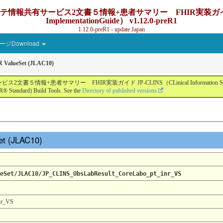
ービス2文書５情報+患者サマリー FHIR実装ガイド JP-CLINS（C
ImplementationGuide） v1.12.0-preR1
1.12.0-preR1 - update Japan
ジDownload
 ValueSet (JLAC10)
ー FHIR実装ガイド JP-CLINS（CLinical Information Sharing Implemen
® Standard) Build Tools. See the
Directory of published versions
et (JLAC10)
eSet/JLAC10/JP_CLINS_ObsLabResult_CoreLabo_pt_inr_VS
nr_VS