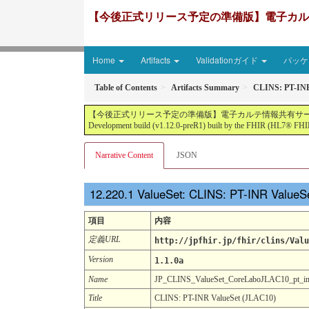
【今後正式リリース予定の準備版】電子カルテ情報共有サ
Home
Artifacts
Validationガイド
パッケー
Table of Contents
Artifacts Summary
CLINS: PT-INR
【今後正式リリース予定の準備版】電子カルテ情報共有サービス2文書５情報+患者サマリ
Development build (v1.12.0-preR1) built by the FHIR (HL7® FHIR
Narrative Content
JSON
ValueSet: CLINS: PT-INR ValueS
項目
内容
定義URL
http://jpfhir.jp/fhir/clins/Valu
Version
1.1.0a
Name
JP_CLINS_ValueSet_CoreLaboJLAC10_pt_i
Title
CLINS: PT-INR ValueSet (JLAC10)