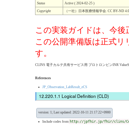
Status
Active ( 2024-02-25 )
Copyright
（一社）日本医療情報学会. CC BY-ND 4.
この実装ガイドは、今後
この公開準備版は正式リ
す。
CLINS 電子カルテ共有サービス用 プロトロンビンINR ValueSet 
References
JP_Observation_LabResult_eCS
Logical Definition (CLD)
version: 1; Last updated: 2022-10-11 21:17:22+0900
Include codes from
http://jpfhir.jp/fhir/clins/C