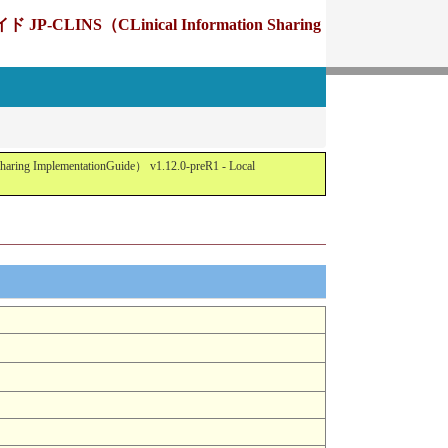
Linical Information Sharing
tationGuide） v1.12.0-preR1 - Local