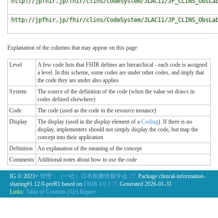
http://jpfhir.jp/fhir/clins/CodeSystem/JLAC11/JP_CLINS_ObsLa
http://jpfhir.jp/fhir/clins/CodeSystem/JLAC11/JP_CLINS_ObsLa
Explanation of the columns that may appear on this page:
Level
A few code lists that FHIR defines are hierarchical - each code is assigned
a level. In this scheme, some codes are under other codes, and imply that
the code they are under also applies
System
The source of the definition of the code (when the value set draws in
codes defined elsewhere)
Code
The code (used as the code in the resource instance)
Display
The display (used in the
display
element of a
Coding
). If there is no
display, implementers should not simply display the code, but map the
concept into their application
Definition
An explanation of the meaning of the concept
Comments
Additional notes about how to use the code
IG © 2023+
管理：（一社）日本医療情報学会.
. Package clinical-information-
sharing#1.12.0-preR1 based on
FHIR 4.0.1
. Generated
2026-01-31
Links:
Table of Contents
|
QA Report