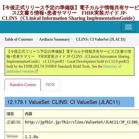
【今後正式リリース予定の準備版】電子カルテ情報共有サービ
ス2文書５情報+患者サマリー FHIR実装ガイド JP-
CLINS（CLinical Information Sharing ImplementationGuide）
v1.12.0-preR1
1.12.0-preR1 - update Japan
Table of Contents
Artifacts Summary
CLINS: Cl ValueSet (JLAC11)
【今後正式リリース予定の準備版】電子カルテ情報共有サービス2文書５情
報+患者サマリー FHIR実装ガイド JP-CLINS（CLinical Information Sharing
ImplementationGuide） v1.12.0-preR1 - Local Development build (v1.12.0-preR1)
built by the FHIR (HL7® FHIR® Standard) Build Tools. See the
Directory of
published versions
Narrative Content
JSON
ValueSet: CLINS: Cl ValueSet (JLAC11)
項目
内容
定義URL
http://jpfhir.jp/fhir/clins/ValueSet/JLAC11/JP_CLINS
Version
1.1.0a