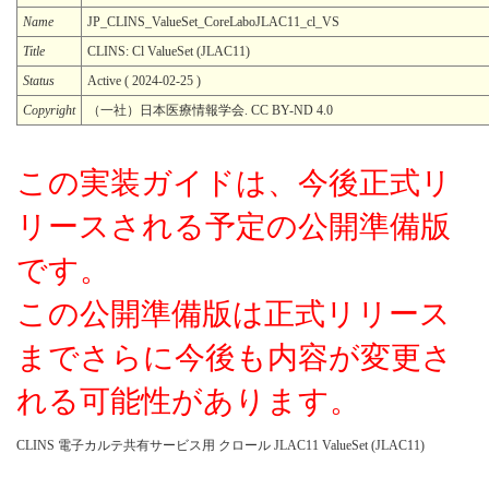
Name
JP_CLINS_ValueSet_CoreLaboJLAC11_cl_VS
Title
CLINS: Cl ValueSet (JLAC11)
Status
Active ( 2024-02-25 )
Copyright
（一社）日本医療情報学会. CC BY-ND 4.0
この実装ガイドは、今後正式リ
リースされる予定の公開準備版
です。
この公開準備版は正式リリース
までさらに今後も内容が変更さ
れる可能性があります。
CLINS 電子カルテ共有サービス用 クロール JLAC11 ValueSet (JLAC11)