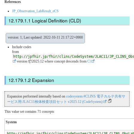
References
JP_Observation_LabResult_eCS
Logical Definition (CLD)
version: 1; Last updated: 2022-10-11 21:17:22+0900
Include codes
from
http://jpfhir.jp/fhir/clins/CodeSystem/JLAC11/JP_CLINS_Ob
version 📦2025.12
where concept descends from
Cl
Expansion
Expansion performed internally based on
codesystem #CLINS 電子カルテ共有サ
ービス用:JLAC11検体検査項目セット v2025.12 (CodeSystem)
This value set contains 71 concepts
System
http://jpfhir.jp/fhir/clins/CodeSystem/JLAC11/JP_CLINS_ObsLa