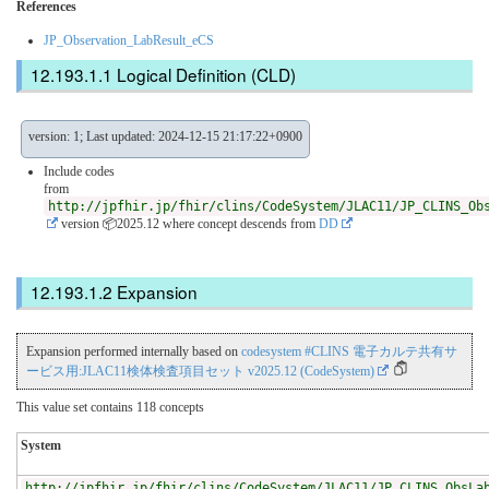
References
JP_Observation_LabResult_eCS
Logical Definition (CLD)
version: 1; Last updated: 2024-12-15 21:17:22+0900
Include codes
from
http://jpfhir.jp/fhir/clins/CodeSystem/JLAC11/JP_CLINS_Ob
version 📦2025.12
where concept descends from
DD
Expansion
Expansion performed internally based on
codesystem #CLINS 電子カルテ共有サ
ービス用:JLAC11検体検査項目セット v2025.12 (CodeSystem)
This value set contains 118 concepts
System
http://jpfhir.jp/fhir/clins/CodeSystem/JLAC11/JP_CLINS_ObsLa