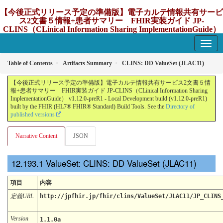
【今後正式リリース予定の準備版】電子カルテ情報共有サービ
ス2文書５情報+患者サマリー FHIR実装ガイド JP-
CLINS（CLinical Information Sharing ImplementationGuide）
v1.12.0-preR1
1.12.0-preR1 - update Japan
Table of Contents
Artifacts Summary
CLINS: DD ValueSet (JLAC11)
【今後正式リリース予定の準備版】電子カルテ情報共有サービス2文書５情
報+患者サマリー FHIR実装ガイド JP-CLINS（CLinical Information Sharing
ImplementationGuide） v1.12.0-preR1 - Local Development build (v1.12.0-preR1)
built by the FHIR (HL7® FHIR® Standard) Build Tools. See the
Directory of
published versions
Narrative Content
JSON
ValueSet: CLINS: DD ValueSet (JLAC11)
項目
内容
定義URL
http://jpfhir.jp/fhir/clins/ValueSet/JLAC11/JP_CLINS
Version
1.1.0a