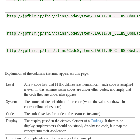
http://jpfhir.jp/fhir/clins/CodeSystem/JLAC11/JP_CLINS_ObsLa
http://jpfhir.jp/fhir/clins/CodeSystem/JLAC11/JP_CLINS_ObsLa
http://jpfhir.jp/fhir/clins/CodeSystem/JLAC11/JP_CLINS_ObsLa
Explanation of the columns that may appear on this page:
Level
A few code lists that FHIR defines are hierarchical - each code is assigned
a level. In this scheme, some codes are under other codes, and imply that
the code they are under also applies
System
The source of the definition of the code (when the value set draws in
codes defined elsewhere)
Code
The code (used as the code in the resource instance)
Display
The display (used in the
display
element of a
Coding
). If there is no
display, implementers should not simply display the code, but map the
concept into their application
Definition
An explanation of the meaning of the concept