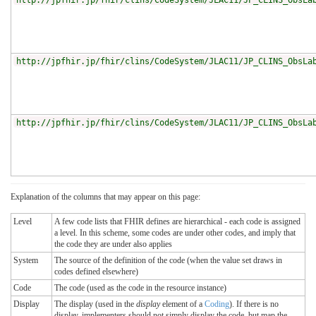
http://jpfhir.jp/fhir/clins/CodeSystem/JLAC11/JP_CLINS_ObsLa
http://jpfhir.jp/fhir/clins/CodeSystem/JLAC11/JP_CLINS_ObsLa
http://jpfhir.jp/fhir/clins/CodeSystem/JLAC11/JP_CLINS_ObsLa
Explanation of the columns that may appear on this page:
Level
A few code lists that FHIR defines are hierarchical - each code is assigned
a level. In this scheme, some codes are under other codes, and imply that
the code they are under also applies
System
The source of the definition of the code (when the value set draws in
codes defined elsewhere)
Code
The code (used as the code in the resource instance)
Display
The display (used in the
display
element of a
Coding
). If there is no
display, implementers should not simply display the code, but map the