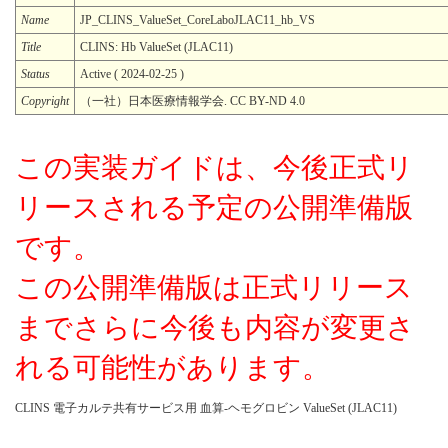
Name
JP_CLINS_ValueSet_CoreLaboJLAC11_hb_VS
Title
CLINS: Hb ValueSet (JLAC11)
Status
Active ( 2024-02-25 )
Copyright
（一社）日本医療情報学会. CC BY-ND 4.0
この実装ガイドは、今後正式リ
リースされる予定の公開準備版
です。
この公開準備版は正式リリース
までさらに今後も内容が変更さ
れる可能性があります。
CLINS 電子カルテ共有サービス用 血算-ヘモグロビン ValueSet (JLAC11)