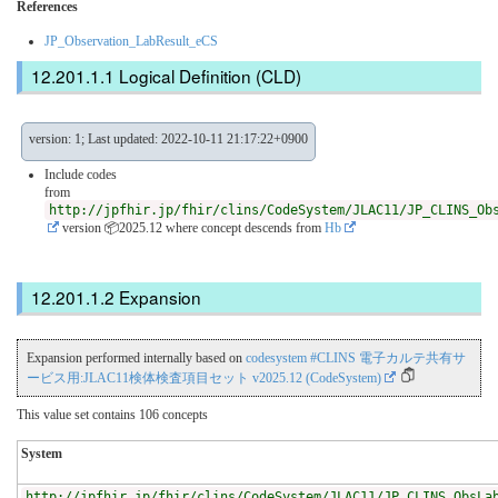
References
JP_Observation_LabResult_eCS
Logical Definition (CLD)
version: 1; Last updated: 2022-10-11 21:17:22+0900
Include codes
from
http://jpfhir.jp/fhir/clins/CodeSystem/JLAC11/JP_CLINS_Ob
version 📦2025.12
where concept descends from
Hb
Expansion
Expansion performed internally based on
codesystem #CLINS 電子カルテ共有サ
ービス用:JLAC11検体検査項目セット v2025.12 (CodeSystem)
This value set contains 106 concepts
System
http://jpfhir.jp/fhir/clins/CodeSystem/JLAC11/JP_CLINS_ObsLa