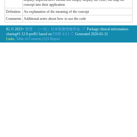
concept into their application
Definition
An explanation of the meaning of the concept
Comments
Additional notes about how to use the code
IG © 2023+
管理：（一社）日本医療情報学会.
. Package clinical-information-
sharing#1.12.0-preR1 based on
FHIR 4.0.1
. Generated
2026-01-31
Links:
Table of Contents
|
QA Report