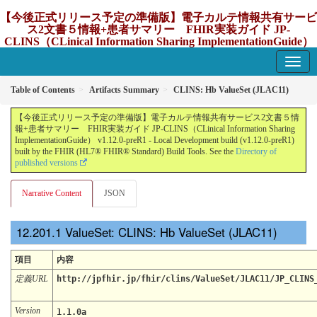
【今後正式リリース予定の準備版】電子カルテ情報共有サービ
ス2文書５情報+患者サマリー FHIR実装ガイド JP-
CLINS（CLinical Information Sharing ImplementationGuide）
v1.12.0-preR1
1.12.0-preR1 - update Japan
Table of Contents
Artifacts Summary
CLINS: Hb ValueSet (JLAC11)
【今後正式リリース予定の準備版】電子カルテ情報共有サービス2文書５情
報+患者サマリー FHIR実装ガイド JP-CLINS（CLinical Information Sharing
ImplementationGuide） v1.12.0-preR1 - Local Development build (v1.12.0-preR1)
built by the FHIR (HL7® FHIR® Standard) Build Tools. See the
Directory of
published versions
Narrative Content
JSON
ValueSet: CLINS: Hb ValueSet (JLAC11)
項目
内容
定義URL
http://jpfhir.jp/fhir/clins/ValueSet/JLAC11/JP_CLINS
Version
1.1.0a