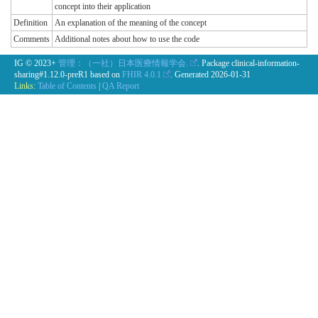
concept into their application
Definition
An explanation of the meaning of the concept
Comments
Additional notes about how to use the code
IG © 2023+
管理：（一社）日本医療情報学会.
. Package clinical-information-
sharing#1.12.0-preR1 based on
FHIR 4.0.1
. Generated
2026-01-31
Links:
Table of Contents
|
QA Report