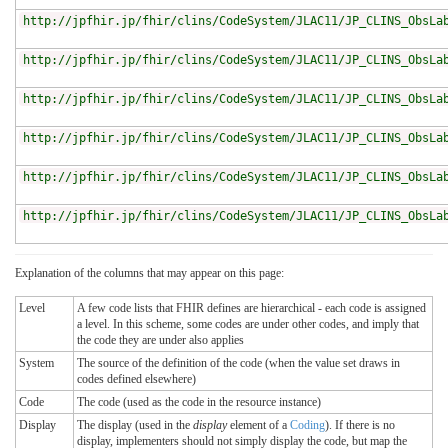
http://jpfhir.jp/fhir/clins/CodeSystem/JLAC11/JP_CLINS_ObsLa
http://jpfhir.jp/fhir/clins/CodeSystem/JLAC11/JP_CLINS_ObsLa
http://jpfhir.jp/fhir/clins/CodeSystem/JLAC11/JP_CLINS_ObsLa
http://jpfhir.jp/fhir/clins/CodeSystem/JLAC11/JP_CLINS_ObsLa
http://jpfhir.jp/fhir/clins/CodeSystem/JLAC11/JP_CLINS_ObsLa
http://jpfhir.jp/fhir/clins/CodeSystem/JLAC11/JP_CLINS_ObsLa
Explanation of the columns that may appear on this page:
Level
A few code lists that FHIR defines are hierarchical - each code is assigned
a level. In this scheme, some codes are under other codes, and imply that
the code they are under also applies
System
The source of the definition of the code (when the value set draws in
codes defined elsewhere)
Code
The code (used as the code in the resource instance)
Display
The display (used in the
display
element of a
Coding
). If there is no
display, implementers should not simply display the code, but map the