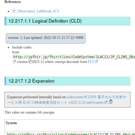
References
JP_Observation_LabResult_eCS
Logical Definition (CLD)
version: 1; Last updated: 2022-10-11 21:17:22+0900
Include codes
from
http://jpfhir.jp/fhir/clins/CodeSystem/JLAC11/JP_CLINS_Ob
version 📦2025.12
where concept descends from
PLT
Expansion
Expansion performed internally based on
codesystem #CLINS 電子カルテ共有サ
ービス用:JLAC11検体検査項目セット v2025.12 (CodeSystem)
This value set contains 64 concepts
System
http://jpfhir.jp/fhir/clins/CodeSystem/JLAC11/JP_CLINS_ObsLa