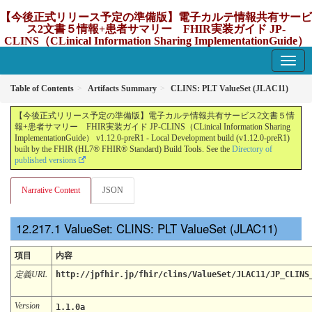
【今後正式リリース予定の準備版】電子カルテ情報共有サービ
ス2文書５情報+患者サマリー FHIR実装ガイド JP-
CLINS（CLinical Information Sharing ImplementationGuide）
v1.12.0-preR1
1.12.0-preR1 - update Japan
Table of Contents
Artifacts Summary
CLINS: PLT ValueSet (JLAC11)
【今後正式リリース予定の準備版】電子カルテ情報共有サービス2文書５情
報+患者サマリー FHIR実装ガイド JP-CLINS（CLinical Information Sharing
ImplementationGuide） v1.12.0-preR1 - Local Development build (v1.12.0-preR1)
built by the FHIR (HL7® FHIR® Standard) Build Tools. See the
Directory of
published versions
Narrative Content
JSON
ValueSet: CLINS: PLT ValueSet (JLAC11)
項目
内容
定義URL
http://jpfhir.jp/fhir/clins/ValueSet/JLAC11/JP_CLINS
Version
1.1.0a