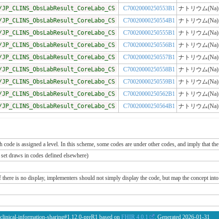
/JP_CLINS_ObsLabResult_CoreLabo_CS
C70020000250553B1
ナトリウム(Na)
/JP_CLINS_ObsLabResult_CoreLabo_CS
C70020000250554B1
ナトリウム(Na)
/JP_CLINS_ObsLabResult_CoreLabo_CS
C70020000250555B1
ナトリウム(Na)
/JP_CLINS_ObsLabResult_CoreLabo_CS
C70020000250556B1
ナトリウム(Na)
/JP_CLINS_ObsLabResult_CoreLabo_CS
C70020000250557B1
ナトリウム(Na)
/JP_CLINS_ObsLabResult_CoreLabo_CS
C70020000250558B1
ナトリウム(Na)
/JP_CLINS_ObsLabResult_CoreLabo_CS
C70020000250559B1
ナトリウム(Na)
/JP_CLINS_ObsLabResult_CoreLabo_CS
C70020000250562B1
ナトリウム(Na)
/JP_CLINS_ObsLabResult_CoreLabo_CS
C70020000250564B1
ナトリウム(Na)
ch code is assigned a level. In this scheme, some codes are under other codes, and imply that the
e set draws in codes defined elsewhere)
If there is no display, implementers should not simply display the code, but map the concept into 
 clinical-information-sharing#1.12.0-preR1 based on
FHIR 4.0.1
. Generated
2026-01-31