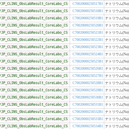
/JP_CLINS_ObsLabResult_CoreLabo_CS
C70020000250517B1
ナトリウム(Na)
/JP_CLINS_ObsLabResult_CoreLabo_CS
C70020000250518B1
ナトリウム(Na)
/JP_CLINS_ObsLabResult_CoreLabo_CS
C70020000250519B1
ナトリウム(Na)
/JP_CLINS_ObsLabResult_CoreLabo_CS
C70020000250520B1
ナトリウム(Na)
/JP_CLINS_ObsLabResult_CoreLabo_CS
C70020000250521B1
ナトリウム(Na)
/JP_CLINS_ObsLabResult_CoreLabo_CS
C70020000250522B1
ナトリウム(Na)
/JP_CLINS_ObsLabResult_CoreLabo_CS
C70020000250523B1
ナトリウム(Na)
/JP_CLINS_ObsLabResult_CoreLabo_CS
C70020000250524B1
ナトリウム(Na)
/JP_CLINS_ObsLabResult_CoreLabo_CS
C70020000250525B1
ナトリウム(Na)
/JP_CLINS_ObsLabResult_CoreLabo_CS
C70020000250526B1
ナトリウム(Na)
/JP_CLINS_ObsLabResult_CoreLabo_CS
C70020000250527B1
ナトリウム(Na)
/JP_CLINS_ObsLabResult_CoreLabo_CS
C70020000250528B1
ナトリウム(Na)
/JP_CLINS_ObsLabResult_CoreLabo_CS
C70020000250529B1
ナトリウム(Na)
/JP_CLINS_ObsLabResult_CoreLabo_CS
C70020000250530B1
ナトリウム(Na)
/JP_CLINS_ObsLabResult_CoreLabo_CS
C70020000250531B1
ナトリウム(Na)
/JP_CLINS_ObsLabResult_CoreLabo_CS
C70020000250532B1
ナトリウム(Na)
/JP_CLINS_ObsLabResult_CoreLabo_CS
C70020000250533B1
ナトリウム(Na)
/JP_CLINS_ObsLabResult_CoreLabo_CS
C70020000250534B1
ナトリウム(Na)