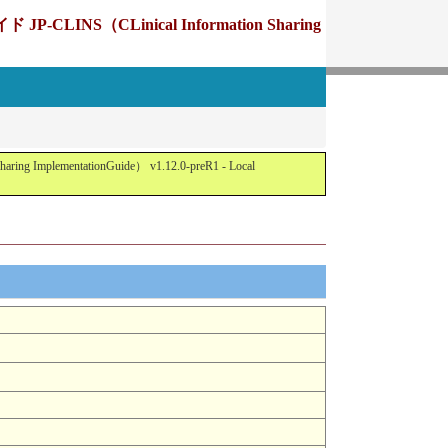
Linical Information Sharing
tationGuide） v1.12.0-preR1 - Local