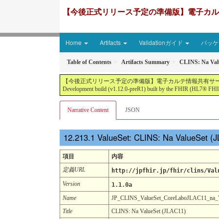
【今後正式リリース予定の準備版】電子カルテ情報共有サ
Home
Artifacts
Validationガイド
パッケー
Table of Contents
Artifacts Summary
CLINS: Na Val
【今後正式リリース予定の準備版】電子カルテ情報共有サービス2文書５情報+患者サマリ
Development build (v1.12.0-preR1) built by the FHIR (HL7® FHIR
Narrative Content
JSON
ValueSet: CLINS: Na ValueSet (
項目
内容
定義URL
http://jpfhir.jp/fhir/clins/Val
Version
1.1.0a
Name
JP_CLINS_ValueSet_CoreLaboJLAC11_na
Title
CLINS: Na ValueSet (JLAC11)