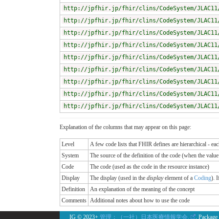
http://jpfhir.jp/fhir/clins/CodeSystem/JLAC11
http://jpfhir.jp/fhir/clins/CodeSystem/JLAC11
http://jpfhir.jp/fhir/clins/CodeSystem/JLAC11
http://jpfhir.jp/fhir/clins/CodeSystem/JLAC11
http://jpfhir.jp/fhir/clins/CodeSystem/JLAC11
http://jpfhir.jp/fhir/clins/CodeSystem/JLAC11
http://jpfhir.jp/fhir/clins/CodeSystem/JLAC11
http://jpfhir.jp/fhir/clins/CodeSystem/JLAC11
http://jpfhir.jp/fhir/clins/CodeSystem/JLAC11
Explanation of the columns that may appear on this page:
Level
A few code lists that FHIR defines are hierarchical - ea
System
The source of the definition of the code (when the valu
Code
The code (used as the code in the resource instance)
Display
The display (used in the
display
element of a
Coding
). 
Definition
An explanation of the meaning of the concept
Comments
Additional notes about how to use the code
IG © 2023+
管理：（一社）日本医療情報学会.
. Package