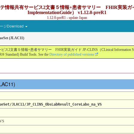
ービス2文書５情報+患者サマリー FHIR実装ガイド JP-CLINS（C
ImplementationGuide） v1.12.0-preR1
1.12.0-preR1 - update Japan
ジDownload
ueSet (JLAC11)
ー FHIR実装ガイド JP-CLINS（CLinical Information Sharing Implemen
® Standard) Build Tools. See the
Directory of published versions
JLAC11)
ueSet/JLAC11/JP_CLINS_ObsLabResult_CoreLabo_na_VS
_VS