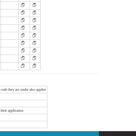
 code they are under also applies
their application