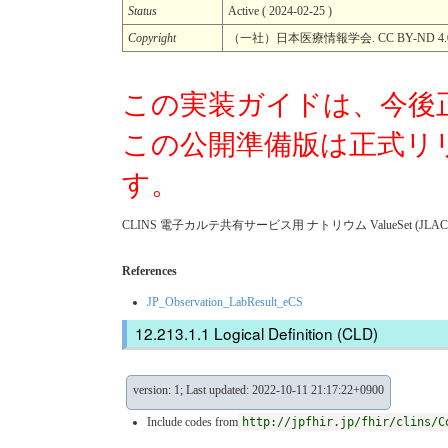
Status
Active ( 2024-02-25 )
Copyright
（一社）日本医療情報学会. CC BY-ND 4.
この実装ガイドは、今後
この公開準備版は正式リ
す。
CLINS 電子カルテ共有サービス用 ナトリウム ValueSet (JLAC1
References
JP_Observation_LabResult_eCS
Logical Definition (CLD)
version: 1; Last updated: 2022-10-11 21:17:22+0900
Include codes from
http://jpfhir.jp/fhir/clins/C