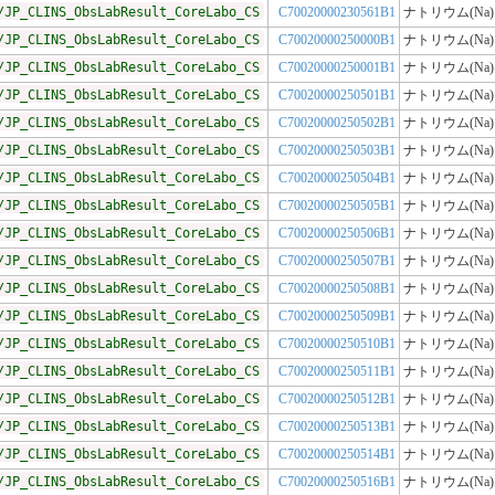
/JP_CLINS_ObsLabResult_CoreLabo_CS
C70020000230561B1
ナトリウム(Na)
/JP_CLINS_ObsLabResult_CoreLabo_CS
C70020000250000B1
ナトリウム(Na)
/JP_CLINS_ObsLabResult_CoreLabo_CS
C70020000250001B1
ナトリウム(Na)
/JP_CLINS_ObsLabResult_CoreLabo_CS
C70020000250501B1
ナトリウム(Na)
/JP_CLINS_ObsLabResult_CoreLabo_CS
C70020000250502B1
ナトリウム(Na)
/JP_CLINS_ObsLabResult_CoreLabo_CS
C70020000250503B1
ナトリウム(Na)
/JP_CLINS_ObsLabResult_CoreLabo_CS
C70020000250504B1
ナトリウム(Na)
/JP_CLINS_ObsLabResult_CoreLabo_CS
C70020000250505B1
ナトリウム(Na)
/JP_CLINS_ObsLabResult_CoreLabo_CS
C70020000250506B1
ナトリウム(Na)
/JP_CLINS_ObsLabResult_CoreLabo_CS
C70020000250507B1
ナトリウム(Na)
/JP_CLINS_ObsLabResult_CoreLabo_CS
C70020000250508B1
ナトリウム(Na)
/JP_CLINS_ObsLabResult_CoreLabo_CS
C70020000250509B1
ナトリウム(Na)
/JP_CLINS_ObsLabResult_CoreLabo_CS
C70020000250510B1
ナトリウム(Na)
/JP_CLINS_ObsLabResult_CoreLabo_CS
C70020000250511B1
ナトリウム(Na)
/JP_CLINS_ObsLabResult_CoreLabo_CS
C70020000250512B1
ナトリウム(Na)
/JP_CLINS_ObsLabResult_CoreLabo_CS
C70020000250513B1
ナトリウム(Na)
/JP_CLINS_ObsLabResult_CoreLabo_CS
C70020000250514B1
ナトリウム(Na)
/JP_CLINS_ObsLabResult_CoreLabo_CS
C70020000250516B1
ナトリウム(Na)