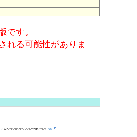
版です。
される可能性がありま
12
where concept descends from
Na