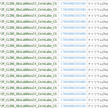
/JP_CLINS_ObsLabResult_CoreLabo_CS
C70020000250535B1
ナトリウム(Na)
/JP_CLINS_ObsLabResult_CoreLabo_CS
C70020000250536B1
ナトリウム(Na)
/JP_CLINS_ObsLabResult_CoreLabo_CS
C70020000250537B1
ナトリウム(Na)
/JP_CLINS_ObsLabResult_CoreLabo_CS
C70020000250538B1
ナトリウム(Na)
/JP_CLINS_ObsLabResult_CoreLabo_CS
C70020000250539B1
ナトリウム(Na)
/JP_CLINS_ObsLabResult_CoreLabo_CS
C70020000250540B1
ナトリウム(Na)
/JP_CLINS_ObsLabResult_CoreLabo_CS
C70020000250541B1
ナトリウム(Na)
/JP_CLINS_ObsLabResult_CoreLabo_CS
C70020000250542B1
ナトリウム(Na)
/JP_CLINS_ObsLabResult_CoreLabo_CS
C70020000250543B1
ナトリウム(Na)
/JP_CLINS_ObsLabResult_CoreLabo_CS
C70020000250544B1
ナトリウム(Na)
/JP_CLINS_ObsLabResult_CoreLabo_CS
C70020000250545B1
ナトリウム(Na)
/JP_CLINS_ObsLabResult_CoreLabo_CS
C70020000250546B1
ナトリウム(Na)
/JP_CLINS_ObsLabResult_CoreLabo_CS
C70020000250547B1
ナトリウム(Na)
/JP_CLINS_ObsLabResult_CoreLabo_CS
C70020000250548B1
ナトリウム(Na)
/JP_CLINS_ObsLabResult_CoreLabo_CS
C70020000250549B1
ナトリウム(Na)
/JP_CLINS_ObsLabResult_CoreLabo_CS
C70020000250550B1
ナトリウム(Na)
/JP_CLINS_ObsLabResult_CoreLabo_CS
C70020000250551B1
ナトリウム(Na)
/JP_CLINS_ObsLabResult_CoreLabo_CS
C70020000250552B1
ナトリウム(Na)