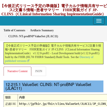
【今後正式リリース予定の準備版】電子カルテ情報共有サービ
ス2文書５情報+患者サマリー FHIR実装ガイド JP-
CLINS（CLinical Information Sharing ImplementationGuide）
v1.12.0-preR1
1.12.0-preR1 - update Japan
Table of Contents
Artifacts Summary
CLINS: NT-proBNP ValueSet (JLAC11)
【今後正式リリース予定の準備版】電子カルテ情報共有サービス2文書５情
報+患者サマリー FHIR実装ガイド JP-CLINS（CLinical Information Sharing
ImplementationGuide） v1.12.0-preR1 - Local Development build (v1.12.0-preR1)
built by the FHIR (HL7® FHIR® Standard) Build Tools. See the
Directory of
published versions
Narrative Content
JSON
ValueSet: CLINS: NT-proBNP ValueSet
(JLAC11)
項目
内容
定義URL
http://jpfhir.jp/fhir/clins/ValueSet/JLAC11/JP_CLINS