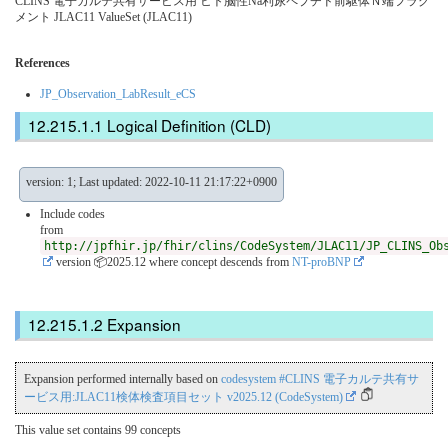
CLINS 電子カルテ共有サービス用 ヒト脳性Na利尿ペプチド前駆体Ｎ端フラグ
メント JLAC11 ValueSet (JLAC11)
References
JP_Observation_LabResult_eCS
Logical Definition (CLD)
version: 1; Last updated: 2022-10-11 21:17:22+0900
Include codes
from
http://jpfhir.jp/fhir/clins/CodeSystem/JLAC11/JP_CLINS_Ob
version 📦2025.12
where concept descends from
NT-proBNP
Expansion
Expansion performed internally based on
codesystem #CLINS 電子カルテ共有サ
ービス用:JLAC11検体検査項目セット v2025.12 (CodeSystem)
This value set contains 99 concepts