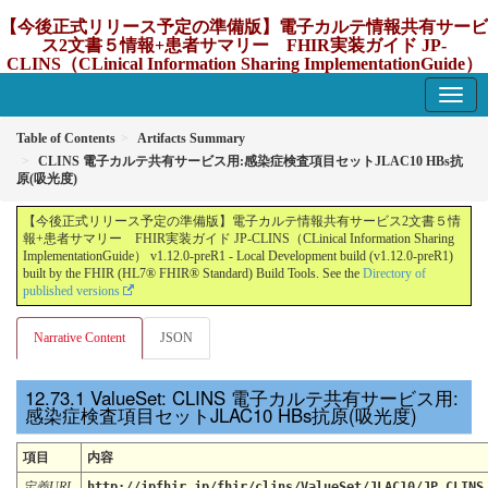
【今後正式リリース予定の準備版】電子カルテ情報共有サービ
ス2文書５情報+患者サマリー FHIR実装ガイド JP-
CLINS（CLinical Information Sharing ImplementationGuide）
v1.12.0-preR1
1.12.0-preR1 - update Japan
Table of Contents
Artifacts Summary
CLINS 電子カルテ共有サービス用:感染症検査項目セットJLAC10 HBs抗
原(吸光度)
【今後正式リリース予定の準備版】電子カルテ情報共有サービス2文書５情
報+患者サマリー FHIR実装ガイド JP-CLINS（CLinical Information Sharing
ImplementationGuide） v1.12.0-preR1 - Local Development build (v1.12.0-preR1)
built by the FHIR (HL7® FHIR® Standard) Build Tools. See the
Directory of
published versions
Narrative Content
JSON
ValueSet: CLINS 電子カルテ共有サービス用:
感染症検査項目セットJLAC10 HBs抗原(吸光度)
項目
内容
定義URL
http://jpfhir.jp/fhir/clins/ValueSet/JLAC10/JP_CLINS