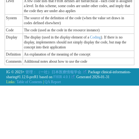
Level
A few code lists that FHIR defines are hierarchical - each code is assigned
a level. In this scheme, some codes are under other codes, and imply that
the code they are under also applies
System
The source of the definition of the code (when the value set draws in
codes defined elsewhere)
Code
The code (used as the code in the resource instance)
Display
The display (used in the
display
element of a
Coding
). If there is no
display, implementers should not simply display the code, but map the
concept into their application
Definition
An explanation of the meaning of the concept
Comments
Additional notes about how to use the code
IG © 2023+
管理：（一社）日本医療情報学会.
. Package clinical-information-
sharing#1.12.0-preR1 based on
FHIR 4.0.1
. Generated
2026-01-31
Links:
Table of Contents
|
QA Report