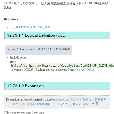
CLINS 電子カルテ共有サービス用 感染症検査項目セットJLAC10 HBs抗原(吸
光度)
References
JP_Observation_LabResult_eCS
Logical Definition (CLD)
version: 1; Last updated: 2022-10-11 21:17:22+0900
Include codes
from
http://jpfhir.jp/fhir/clins/CodeSystem/JLAC10/JP_CLINS_Ob
version 📦2025.12
where concept descends from
HBs-AG-OD
Expansion
Expansion performed internally based on
codesystem #CLINS 電子カルテ共有サ
ービス用:JLAC10感染症検査項目セット v2025.12 (CodeSystem)
This value set contains 6 concepts