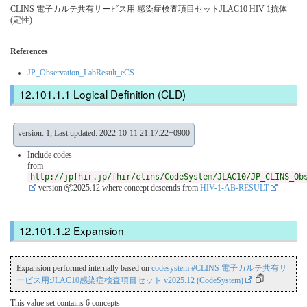
CLINS 電子カルテ共有サービス用 感染症検査項目セットJLAC10 HIV-1抗体
(定性)
References
JP_Observation_LabResult_eCS
Logical Definition (CLD)
version: 1; Last updated: 2022-10-11 21:17:22+0900
Include codes
from
http://jpfhir.jp/fhir/clins/CodeSystem/JLAC10/JP_CLINS_Ob
version 📦2025.12
where concept descends from
HIV-1-AB-RESULT
Expansion
Expansion performed internally based on
codesystem #CLINS 電子カルテ共有サ
ービス用:JLAC10感染症検査項目セット v2025.12 (CodeSystem)
This value set contains 6 concepts