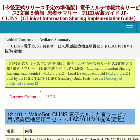
【今後正式リリース予定の準備版】電子カルテ情報共有サービ
ス2文書５情報+患者サマリー FHIR実装ガイド JP-
CLINS（CLinical Information Sharing ImplementationGuide）
v1.12.0-preR1
1.12.0-preR1 - update Japan
Table of Contents
Artifacts Summary
CLINS 電子カルテ共有サービス用:感染症検査項目セットJLAC10 HIV-1
抗体(定性)
【今後正式リリース予定の準備版】電子カルテ情報共有サービス2文書５情
報+患者サマリー FHIR実装ガイド JP-CLINS（CLinical Information Sharing
ImplementationGuide） v1.12.0-preR1 - Local Development build (v1.12.0-preR1)
built by the FHIR (HL7® FHIR® Standard) Build Tools. See the
Directory of
published versions
Narrative Content
JSON
ValueSet: CLINS 電子カルテ共有サービス
用:感染症検査項目セットJLAC10 HIV-1抗体(定性)
項目
内容
定義URL
http://jpfhir.jp/fhir/clins/ValueSet/JLAC10/JP_CLINS