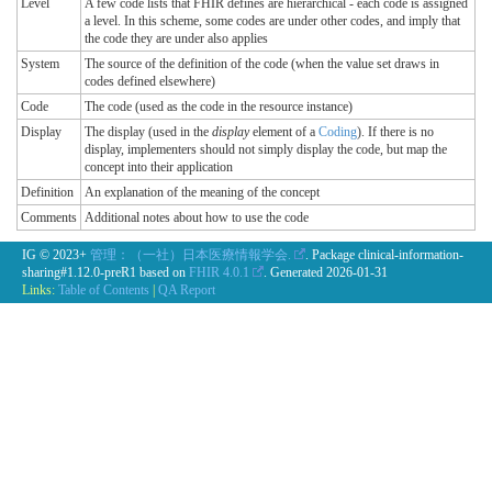
Level
A few code lists that FHIR defines are hierarchical - each code is assigned
a level. In this scheme, some codes are under other codes, and imply that
the code they are under also applies
System
The source of the definition of the code (when the value set draws in
codes defined elsewhere)
Code
The code (used as the code in the resource instance)
Display
The display (used in the
display
element of a
Coding
). If there is no
display, implementers should not simply display the code, but map the
concept into their application
Definition
An explanation of the meaning of the concept
Comments
Additional notes about how to use the code
IG © 2023+
管理：（一社）日本医療情報学会.
. Package clinical-information-
sharing#1.12.0-preR1 based on
FHIR 4.0.1
. Generated
2026-01-31
Links:
Table of Contents
|
QA Report