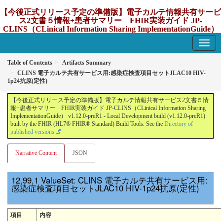
【今後正式リリース予定の準備版】電子カルテ情報共有サービ
ス2文書５情報+患者サマリー FHIR実装ガイド JP-
CLINS（CLinical Information Sharing ImplementationGuide）
v1.12.0-preR1
1.12.0-preR1 - update Japan
Table of Contents
Artifacts Summary
CLINS 電子カルテ共有サービス用:感染症検査項目セットJLAC10 HIV-
1p24抗原(定性)
【今後正式リリース予定の準備版】電子カルテ情報共有サービス2文書５情
報+患者サマリー FHIR実装ガイド JP-CLINS（CLinical Information Sharing
ImplementationGuide） v1.12.0-preR1 - Local Development build (v1.12.0-preR1)
built by the FHIR (HL7® FHIR® Standard) Build Tools. See the
Directory of
published versions
Narrative Content
JSON
ValueSet: CLINS 電子カルテ共有サービス用:
感染症検査項目セットJLAC10 HIV-1p24抗原(定性)
項目
内容