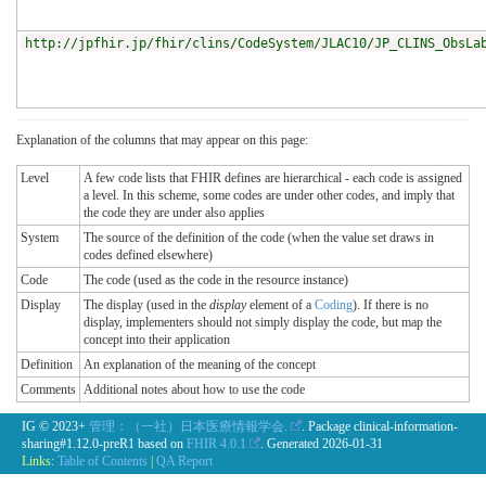
http://jpfhir.jp/fhir/clins/CodeSystem/JLAC10/JP_CLINS_ObsLa
Explanation of the columns that may appear on this page:
Level
A few code lists that FHIR defines are hierarchical - each code is assigned
a level. In this scheme, some codes are under other codes, and imply that
the code they are under also applies
System
The source of the definition of the code (when the value set draws in
codes defined elsewhere)
Code
The code (used as the code in the resource instance)
Display
The display (used in the
display
element of a
Coding
). If there is no
display, implementers should not simply display the code, but map the
concept into their application
Definition
An explanation of the meaning of the concept
Comments
Additional notes about how to use the code
IG © 2023+
管理：（一社）日本医療情報学会.
. Package clinical-information-
sharing#1.12.0-preR1 based on
FHIR 4.0.1
. Generated
2026-01-31
Links:
Table of Contents
|
QA Report