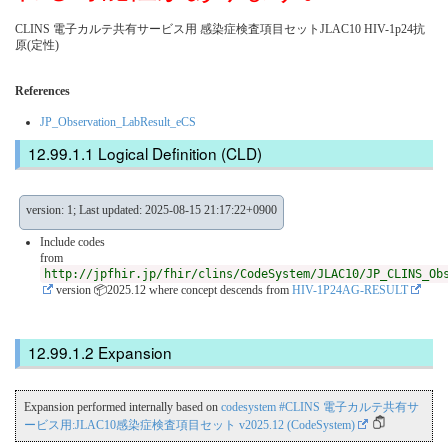
CLINS 電子カルテ共有サービス用 感染症検査項目セットJLAC10 HIV-1p24抗
原(定性)
References
JP_Observation_LabResult_eCS
Logical Definition (CLD)
version: 1; Last updated: 2025-08-15 21:17:22+0900
Include codes
from
http://jpfhir.jp/fhir/clins/CodeSystem/JLAC10/JP_CLINS_Ob
version 📦2025.12
where concept descends from
HIV-1P24AG-RESULT
Expansion
Expansion performed internally based on
codesystem #CLINS 電子カルテ共有サ
ービス用:JLAC10感染症検査項目セット v2025.12 (CodeSystem)